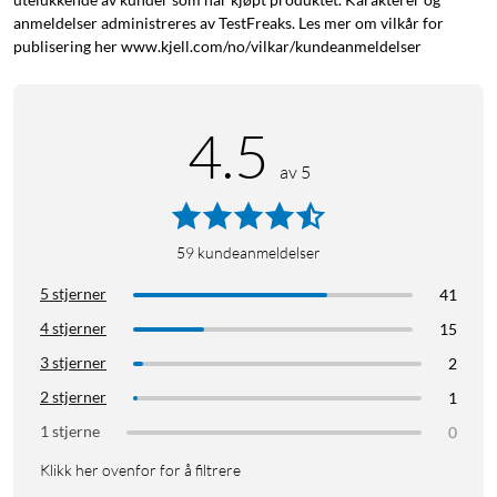
anmeldelser administreres av TestFreaks. Les mer om vilkår for
publisering her www.kjell.com/no/vilkar/kundeanmeldelser
4.5
av 5
59
kundeanmeldelser
5 stjerner
41
4 stjerner
15
3 stjerner
2
2 stjerner
1
1 stjerne
0
Klikk her ovenfor for å filtrere