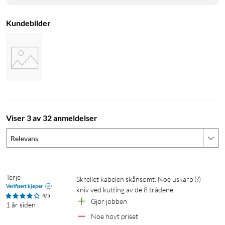
Kundebilder
Viser 3 av 32 anmeldelser
Relevans
Terje
Skrellet kabelen skånsomt. Noe uskarp (?) 
Verifisert kjøper
kniv ved kutting av de 8 trådene.
4/5
Gjør jobben
1 år siden
Noe høyt priset