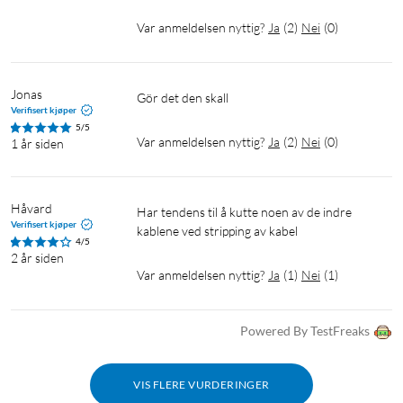
Var anmeldelsen nyttig?
Ja
(
2
)
Nei
(
0
)
Jonas
Gör det den skall
Verifisert kjøper
5/5
Var anmeldelsen nyttig?
Ja
(
2
)
Nei
(
0
)
1 år siden
Håvard
Har tendens til å kutte noen av de indre 
Verifisert kjøper
kablene ved stripping av kabel
4/5
2 år siden
Var anmeldelsen nyttig?
Ja
(
1
)
Nei
(
1
)
Powered By TestFreaks
VIS FLERE VURDERINGER