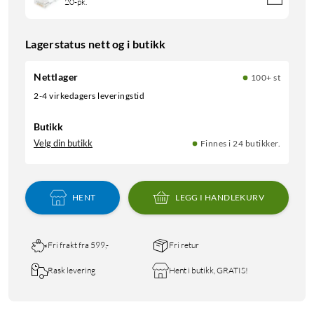
20-pk.
Lagerstatus nett og i butikk
Nettlager
100+ st
2-4 virkedagers leveringstid
Butikk
Velg din butikk
Finnes i 24 butikker.
HENT
LEGG I HANDLEKURV
Fri frakt fra 599,-
Fri retur
Rask levering
Hent i butikk, GRATIS!