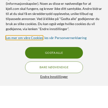
(informasjonskapsler). Noen av disse er nødvendige for at
kjell.com skal fungere, og krever ikke ditt samtykke. Andre bidrar
til at du skal få en skreddersydd opplevelse, unike tilbud og
tilpassede annonser. Ved å klikke på "Godta alle" godkjenner du
bruk av slike cookies. Du kan også velge hvilke cookies du vil
godkjenne, via lenken "Endre innstillinger".
Les mer om våre Cookies
,
les vår Personvernerklæring
GODTA ALLE
BARE NØDVENDIGE
Endre Innstillinger
Luxorparts Krympetang med klippe- og dekselfunksjon for
RJ45-kontakter
449,90
4.5/5