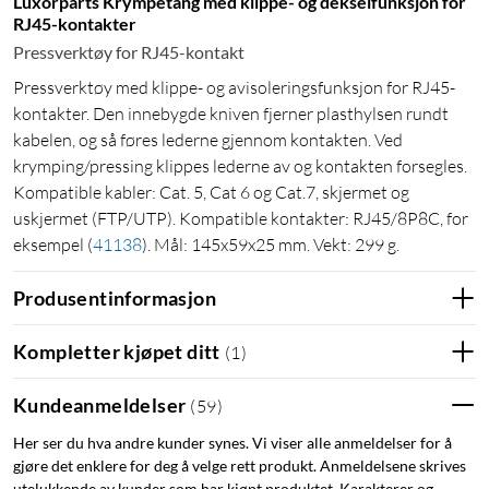
Luxorparts Krympetang med klippe- og dekselfunksjon for
RJ45-kontakter
Pressverktøy for RJ45-kontakt
Pressverktøy med klippe- og avisoleringsfunksjon for RJ45-
kontakter. Den innebygde kniven fjerner plasthylsen rundt
kabelen, og så føres lederne gjennom kontakten. Ved
krymping/pressing klippes lederne av og kontakten forsegles.
Kompatible kabler: Cat. 5, Cat 6 og Cat.7, skjermet og
uskjermet (FTP/UTP). Kompatible kontakter: RJ45/8P8C, for
eksempel
(
41138
)
. Mål: 145x59x25 mm. Vekt: 299 g.
Produsentinformasjon
Kompletter kjøpet ditt
(
1
)
Kundeanmeldelser
(
59
)
Her ser du hva andre kunder synes. Vi viser alle anmeldelser for å
gjøre det enklere for deg å velge rett produkt. Anmeldelsene skrives
utelukkende av kunder som har kjøpt produktet. Karakterer og