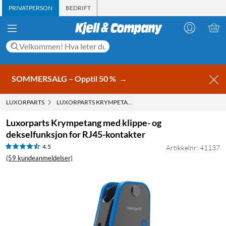
PRIVATPERSON
BEDRIFT
SOMMERSALG – Opptil 50 %
→
LUXORPARTS
LUXORPARTS KRYMPETANG MED KLIPPE- OG DEKSELFUNK
Luxorparts Krympetang med klippe- og
dekselfunksjon for RJ45-kontakter
4.5
Artikkelnr: 41137
(59 kundeanmeldelser)