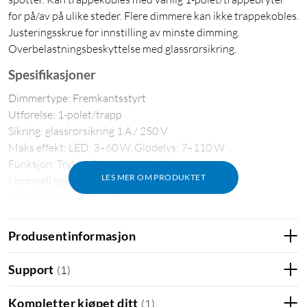
for på/av på ulike steder. Flere dimmere kan ikke trappekobles.
Justeringsskrue for innstilling av minste dimming.
Overbelastningsbeskyttelse med glassrørsikring.
Spesifikasjoner
Dimmertype: Fremkantsstyrt
Utførelse: 1-polet/trapp
Sikring: glassrørsikring 1 A / 250 V
Maks effekt: LED: 3–60 W. Glødelys: 7–110 W
Funksjon: Trykk på/av, vridedimming
LES MER OM PRODUKTET
Nominell spenning: 230 V/AC
Farge: Kremhvit RAL 9001
Kapslingsklasse: IP20
Produsentinformasjon
Support
(
1
)
Kompletter kjøpet ditt
(
1
)