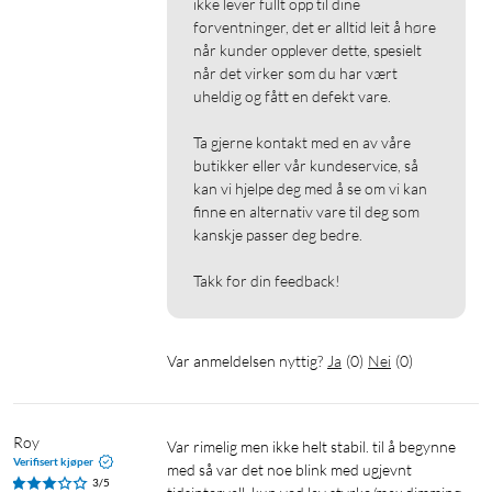
ikke lever fullt opp til dine 
forventninger, det er alltid leit å høre 
når kunder opplever dette, spesielt 
når det virker som du har vært 
uheldig og fått en defekt vare.

Ta gjerne kontakt med en av våre 
butikker eller vår kundeservice, så 
kan vi hjelpe deg med å se om vi kan 
finne en alternativ vare til deg som 
kanskje passer deg bedre.

Takk for din feedback!
Var anmeldelsen nyttig?
Ja
(
0
)
Nei
(
0
)
Roy
Var rimelig men ikke helt stabil. til å begynne 
Verifisert kjøper
med så var det noe blink med ugjevnt 
3/5