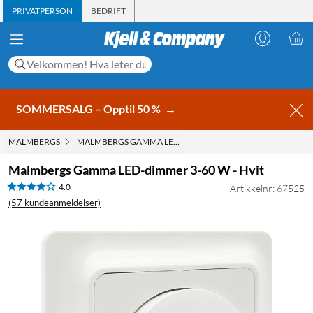
PRIVATPERSON
BEDRIFT
SOMMERSALG – Opptil 50 %
→
MALMBERGS
MALMBERGS GAMMA LED-DIMMER 3-60 W - HVIT
Malmbergs Gamma LED-dimmer 3-60 W - Hvit
4.0
Artikkelnr: 67525
(57 kundeanmeldelser)