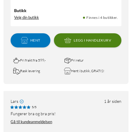
Butikk
Velg din butikk
Finnes i 4 butikker.
HENT
LEGG I HANDLEKURV
Fri frakt fra 599,-
Fri retur
Rask levering
Hent i butikk, GRATIS!
Lars
1 år siden
5/5
fungerer bra og bra pris!
Gå til kundeanmeldelsen