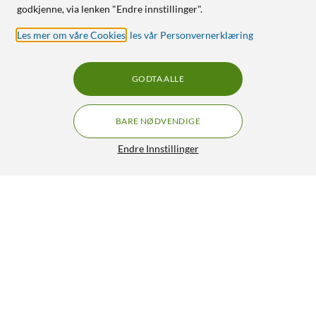
godkjenne, via lenken "Endre innstillinger".
Les mer om våre Cookies
,
les vår Personvernerklæring
GODTA ALLE
BARE NØDVENDIGE
Endre Innstillinger
Malmbergs Gamma LED-dimmer 3-60 W - Hvit
239,90
4/5
HENT
LEGG I HANDLEKURV