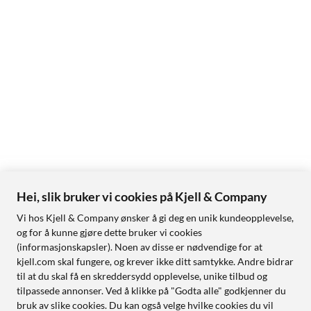
Hei, slik bruker vi cookies på Kjell & Company
Vi hos Kjell & Company ønsker å gi deg en unik kundeopplevelse,
og for å kunne gjøre dette bruker vi cookies
(informasjonskapsler). Noen av disse er nødvendige for at
kjell.com skal fungere, og krever ikke ditt samtykke. Andre bidrar
til at du skal få en skreddersydd opplevelse, unike tilbud og
tilpassede annonser. Ved å klikke på "Godta alle" godkjenner du
bruk av slike cookies. Du kan også velge hvilke cookies du vil