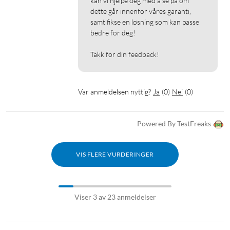
kan vi hjelpe deg med å se på om 
dette går innenfor våres garanti, 
samt fikse en løsning som kan passe 
bedre for deg!

Takk for din feedback!
Var anmeldelsen nyttig?
Ja
(
0
)
Nei
(
0
)
Powered By TestFreaks
VIS FLERE VURDERINGER
Viser 3 av 23 anmeldelser