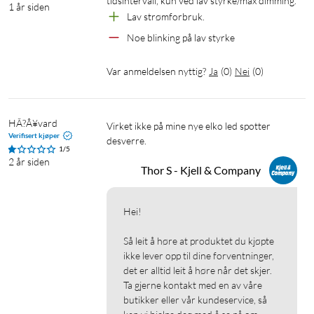
tidsintervall, kun ved lav styrke/max dimming. 
1 år siden
Lav strømforbruk. 
Noe blinking på lav styrke 
Var anmeldelsen nyttig?
Ja
(
0
)
Nei
(
0
)
HÃ?Â¥vard
Virket ikke på mine nye elko led spotter 
Verifisert kjøper
desverre. 
1/5
2 år siden
Thor S - Kjell & Company
Hei!

Så leit å høre at produktet du kjøpte 
ikke lever opp til dine forventninger, 
det er alltid leit å høre når det skjer.

Ta gjerne kontakt med en av våre 
butikker eller vår kundeservice, så 