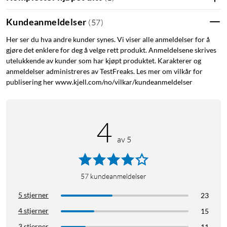
Kundeanmeldelser
(
57
)
Her ser du hva andre kunder synes. Vi viser alle anmeldelser for å
gjøre det enklere for deg å velge rett produkt. Anmeldelsene skrives
utelukkende av kunder som har kjøpt produktet. Karakterer og
anmeldelser administreres av TestFreaks. Les mer om vilkår for
publisering her www.kjell.com/no/vilkar/kundeanmeldelser
4
av 5
57
kundeanmeldelser
5 stjerner
23
4 stjerner
15
3 stjerner
11