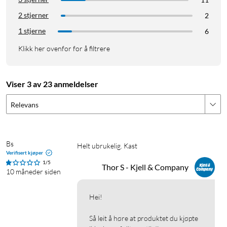
2 stjerner
2
1 stjerne
6
Klikk her ovenfor for å filtrere
Viser 3 av 23 anmeldelser
Relevans
Bs
Helt ubrukelig. Kast
Verifisert kjøper
1/5
Thor S - Kjell & Company
10 måneder siden
Hei!

Så leit å høre at produktet du kjøpte 