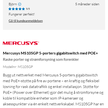
Björn
5 måneder siden
5/5
Fungerer perfekt!
Gå til kundeanmeldelsen
Mercusys MS105GP 5-porters gigabitswitch med POE+
Raske porter og strømforsyning som forenkler
Modellnr: MS105GP
Bygg ut nettverket med Mercusys 5-porters gigabitswitch
med PoE+-støtte på fire av portene – en kraftig og fleksibel
løsning for rask datatrafikk og enkel installasjon. Støtte for
PoE+ (Power over Ethernet) gjør det mulig å strømforsyne og
koble til kompatible enheter som IP-kameraer og
aksesspunkter via én enkelt nettverkskabel. MS105GP har en