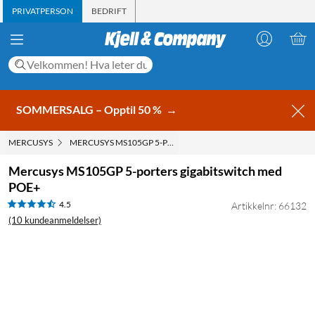
PRIVATPERSON
BEDRIFT
SOMMERSALG – Opptil 50 %
→
MERCUSYS
MERCUSYS MS105GP 5-PORTERS GIGABITSWITCH MED POE+
Mercusys MS105GP 5-porters gigabitswitch med
POE+
4.5
Artikkelnr: 66132
(10 kundeanmeldelser)