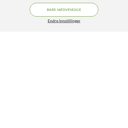
BARE NØDVENDIGE
Endre Innstillinger
Mercusys MS105GP 5-porters gigabitswitch med POE+
499,90
4.5/5
HENT
LEGG I HANDLEKURV
Lignende produkter