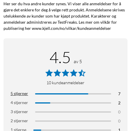
Her ser du hva andre kunder synes. Vi viser alle anmeldelser for å
automatisk MDI/MDIX.
gjøre det enklere for deg å velge rett produkt. Anmeldelsene skrives
En stillegående nettverkswitch som kan plasseres på et
utelukkende av kunder som har kjøpt produktet. Karakterer og
flatt underlag eller monteres på veggen.
anmeldelser administreres av TestFreaks. Les mer om vilkår for
Robust metallhus som effektivt avleder varme og
publisering her www.kjell.com/no/vilkar/kundeanmeldelser
forlenger nettverkets levetid.
Plug-and-play-installasjon.
4.5
Gigabit-hastigheter for hjem og bedrifter
av 5
Mercusys 5-porters Ethernet-switch byr på enkel installasjon,
stabil ytelse og høy kapasitet – perfekt for å installere eller
utvide et nettverk hjemme eller på en mindre bedrift. Alle fem
porter støtter gigabithastigheter for raske og stabile
10
kundeanmeldelser
tilkoblinger. Hvis du skal bruke switchen i et kablet nettverk,
5 stjerner
7
kan du koble ruteren til en av de fem portene, mens de fire
4 stjerner
2
andre er tilgjengelige for ulike nettverksenheter.
3 stjerner
0
Kraftig PoE+-kapasitet – data og strøm i samme
2 stjerner
0
kabel
1 stjerne
1