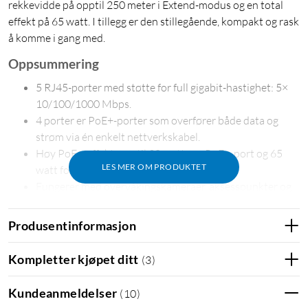
rekkevidde på opptil 250 meter i Extend-modus og en total
effekt på 65 watt. I tillegg er den stillegående, kompakt og rask
å komme i gang med.
Oppsummering
5 RJ45-porter med støtte for full gigabit-hastighet: 5×
10/100/1000 Mbps.
4 porter er PoE+-porter som overfører både data og
strøm via én enkelt nettverkskabel.
Høy PoE+-effekt, opptil 30 watt per PoE+-port og 65
LES MER OM PRODUKTET
1
watt for alle PoE+-porter
til sammen.
Fungerer med overvåkingskameraer, aksesspunkter og
andre enheter som er kompatible med PoE (IEEE
802.3af) og PoE+ (IEEE 802.3at).
Produsentinformasjon
Utvidet rekkevidde for PoE+-portene 1–4, opptil 250
1
meter med Extend Mode
.
Kompletter kjøpet ditt
(
3
)
Isoleringsmodus – trafikken for portene 1–4 kan
separeres for økt stabilitet og sikkerhet.
Kundeanmeldelser
(
10
)
Prioriterte porter (1–2), automatisk forhandling og