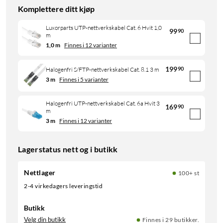
Komplettere ditt kjøp
Luxorparts UTP-nettverkskabel Cat. 6 Hvit 1,0
99
90
m
1,0 m
Finnes i 12 varianter
199
90
Halogenfri S/FTP-nettverkskabel Cat. 8.1 3 m
3 m
Finnes i 5 varianter
Halogenfri UTP-nettverkskabel Cat. 6a Hvit 3
169
90
m
3 m
Finnes i 12 varianter
Lagerstatus nett og i butikk
Nettlager
100+ st
2-4 virkedagers leveringstid
Butikk
Velg din butikk
Finnes i 29 butikker.