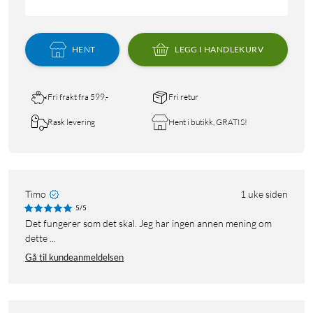
HENT
LEGG I HANDLEKURV
Fri frakt fra 599,-
Fri retur
Rask levering
Hent i butikk, GRATIS!
Timo
1 uke siden
5/5
Det fungerer som det skal. Jeg har ingen annen mening om
dette ...
Gå til kundeanmeldelsen