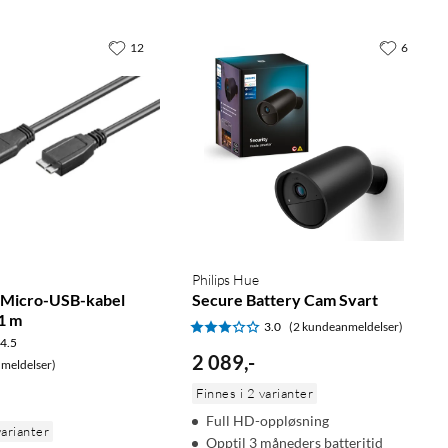
12
6
Philips Hue
l Micro-USB-kabel
Secure Battery Cam Svart
 1 m
3.0
(2 kundeanmeldelser)
4.5
2 089
,
-
meldelser)
Finnes i 2 varianter
Full HD-oppløsning
varianter
Opptil 3 måneders batteritid