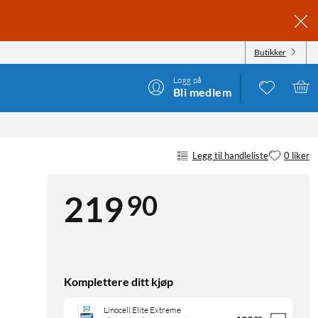
Butikker
Logg på
Bli medlem
SPARENT
Legg til handleliste
0 liker
90
219
Komplettere ditt kjøp
Linocell Elite Extreme