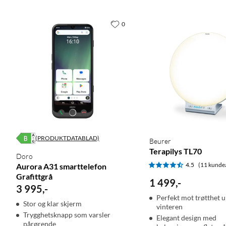
0
(PRODUKTDATABLAD)
Beurer
Terapilys TL70
Doro
4.5
(11 kunde
Aurora A31 smarttelefon
Grafittgrå
1 499
,
-
3 995
,
-
Perfekt mot trøtthet 
Stor og klar skjerm
vinteren
Trygghetsknapp som varsler
Elegant design med
pårørende