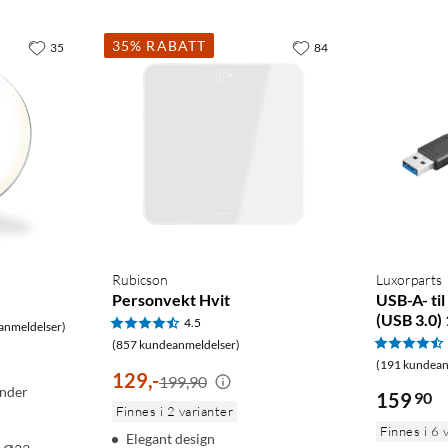
35% RABATT
35
84
Rubicson
Luxorparts
Personvekt Hvit
USB-A- ti
(USB 3.0)
4.5
anmeldelser)
(857 kundeanmeldelser)
(191 kundean
129
,
-
199,90
under
159
90
Finnes i 2 varianter
Finnes i 6 
Elegant design