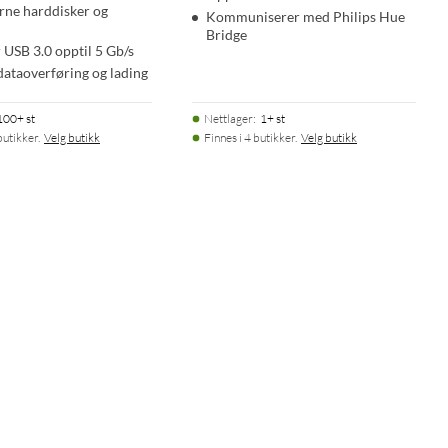
rne harddisker og
Kommuniserer med Philips Hue
Bridge
r USB 3.0 opptil 5 Gb/s
dataoverføring og lading
100+ st
Nettlager
:
1+ st
butikker.
Velg butikk
Finnes i 4 butikker.
Velg butikk