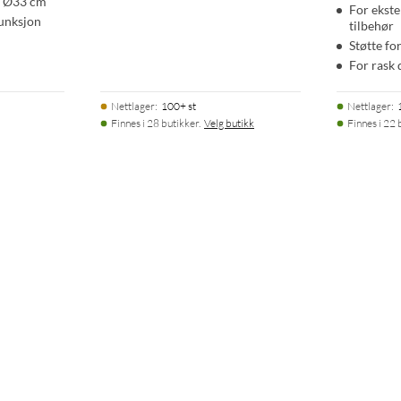
å Ø33 cm
For ekste
funksjon
tilbehør
Støtte fo
For rask 
Nettlager
:
100+ st
Nettlager
:
Finnes i 28 butikker.
Velg butikk
Finnes i 22 