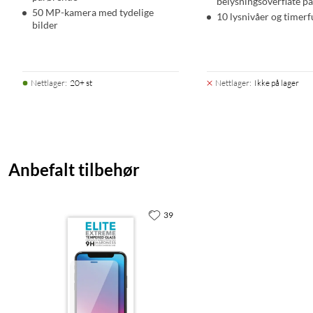
belysningsoverflate p
50 MP-kamera med tydelige
10 lysnivåer og timer
bilder
Nettlager
:
20+ st
Nettlager
:
Ikke på lager
Anbefalt tilbehør
39