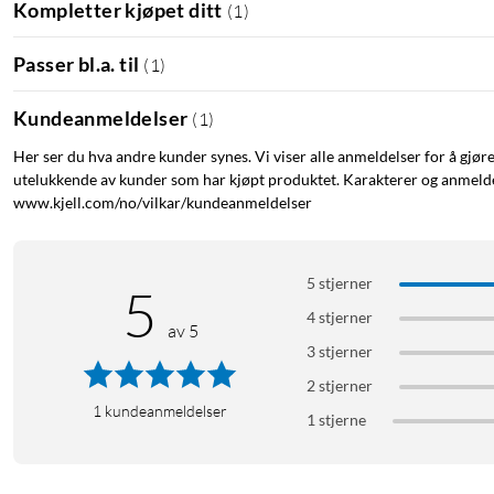
den fleksible passformen gjør at telefonens følelse bevares – med
Kompletter kjøpet ditt
(
1
)
Tilgang og passform
Passer bl.a. til
(
1
)
Presise utskjæringer gir full tilgang til knapper, porter og høyttal
Kundeanmeldelser
(
1
)
Spesifikasjoner
Her ser du hva andre kunder synes. Vi viser alle anmeldelser for å gjør
utelukkende av kunder som har kjøpt produktet. Karakterer og anmeldel
Passer: iPhone 11 Pro
www.kjell.com/no/vilkar/kundeanmeldelser
Materiale: TPU
I pakken
5 stjerner
5
1 x Gelly Case mobildeksel
4 stjerner
av 5
3 stjerner
2 stjerner
1
kundeanmeldelser
1 stjerne