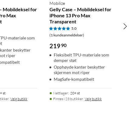
Mobilize
– Mobildeksel for
Gelly Case – Mobildeksel for
Pro Max
iPhone 13 Pro Max
t
Transparent
5.0
(1 kundeanmeldelser)
 TPU-materiale som
øt
219
90
anter beskytter
Fleksibelt TPU-materiale som
ot riper
demper støt
ompatibelt
Opphøyde kanter beskytter
skjermen mot riper
MagSafe-kompatibelt
+ st
Nettlager
:
20+ st
tikker.
Velg butikk
Finnes i 23 butikker.
Velg butikk