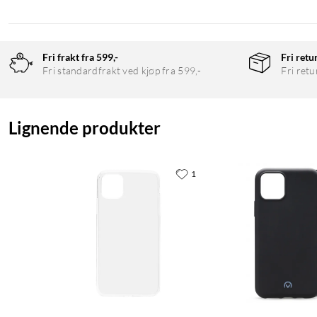
Fri frakt fra 599,-
Fri retu
Fri standardfrakt ved kjøp fra 599,-
Fri retu
Lignende produkter
1