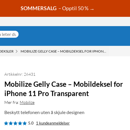
SOMMERSALG
– Opptil 50 % →
DEKSLER
MOBILIZE GELLY CASE – MOBILDEKSEL FOR IPHONE 11 PRO TRAN
Artikkelnr: 26431
Mobilize Gelly Case – Mobildeksel for
iPhone 11 Pro Transparent
Mer fra:
Mobilize
Beskytt telefonen uten å skjule designen
5.0
1 kundeanmeldelser