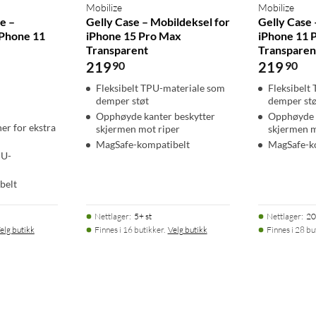
Mobilize
Mobilize
e –
Gelly Case – Mobildeksel for
Gelly Case 
iPhone 11
iPhone 15 Pro Max
iPhone 11 
Transparent
Transparen
219
90
219
90
Fleksibelt TPU-materiale som
Fleksibelt
demper støt
demper st
Opphøyde kanter beskytter
Opphøyde k
er for ekstra
skjermen mot riper
skjermen m
MagSafe-kompatibelt
MagSafe-k
PU-
belt
Nettlager
:
5+ st
Nettlager
:
20
elg butikk
Finnes i 16 butikker.
Velg butikk
Finnes i 28 bu