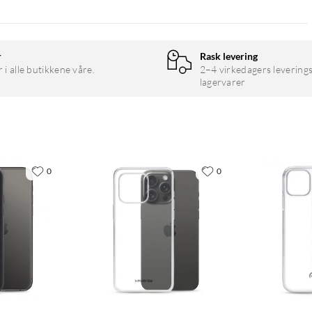
r
Rask levering
r i alle butikkene våre.
2–4 virkedagers leverings
lagervarer
0
0