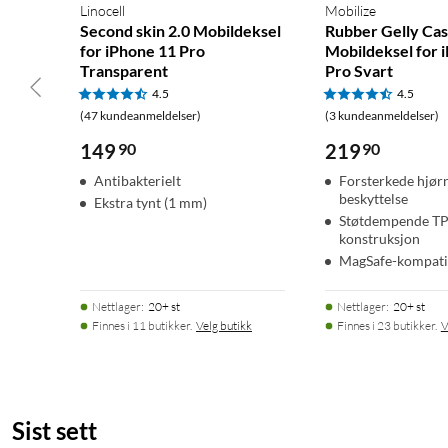
Linocell
Mobilize
Second skin 2.0 Mobildeksel
Rubber Gelly Cas
for iPhone 11 Pro
Mobildeksel for 
Transparent
Pro Svart
4.5
4.5
(47 kundeanmeldelser)
(3 kundeanmeldelser)
149
90
219
90
Antibakterielt
Forsterkede hjørn
beskyttelse
Ekstra tynt (1 mm)
Støtdempende T
konstruksjon
MagSafe-kompati
Nettlager
:
20+ st
Nettlager
:
20+ st
Finnes i 11 butikker.
Velg butikk
Finnes i 23 butikker.
V
Sist sett