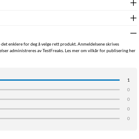
 et ekstra lag beskyttelse.
ere.
e det enklere for deg å velge rett produkt. Anmeldelsene skrives
ser administreres av TestFreaks. Les mer om vilkår for publisering her
1
0
0
0
0