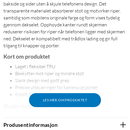
bakside og sider uten å skjule telefonens design. Det
transparente materialet absorberer støt og motvirker riper,
samtidig som mobilens originale farge og form vises tydelig
gjennom dekselet. Opphøyde kanter rundt skjermen
reduserer risikoen for riper når telefonen ligger med skjermen
ned. Dekselet er kompatibelt med trådløs lading og gir full
tilgang til knapper og porter.
Kort om produktet
Laget i fleksibel TPU
Beskytter mot riper og mindre støt
Slank design med godt grep
Presise utskjæringer for kamera og porter
Enkelt å montere og ta av
LES MER OM PRODUKTET
Slankt mobildeksel i fleksibel TPU
Gelly Case er et tynt og transparent mobildeksel i fleksibel
TPU som former seg nøyaktig etter telefonens konturer.
Produsentinformasjon