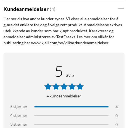
Mobilens farge og design vises tydelig gjennom det klare
materialet, samtidig som det gir støtdempende beskyttelse
Kundeanmeldelser
(
4
)
mot riper, merker og mindre fall. De opphøyde kantene rundt
Her ser du hva andre kunder synes. Vi viser alle anmeldelser for å
kameraet og skjermen beskytter mot riper når telefonen
gjøre det enklere for deg å velge rett produkt. Anmeldelsene skrives
legges ned. Den lave vekten og den fleksible passformen gjør
utelukkende av kunder som har kjøpt produktet. Karakterer og
at telefonens følelse bevares – med et ekstra lag beskyttelse.
anmeldelser administreres av TestFreaks. Les mer om vilkår for
publisering her www.kjell.com/no/vilkar/kundeanmeldelser
Kompatibelt med trådløs lading
Dekselet er utviklet for å fungere med trådløs lading, slik at du
5
kan lade uten å ta det av. Presise utskjæringer gir full tilgang til
knapper, porter og høyttalere.
av 5
Spesifikasjoner
Passer: Samsung Galaxy A26 5G, Samsung Galaxy A17 4G/5G
4
kundeanmeldelser
Materiale: TPU
5 stjerner
4
MagSafe-kompatibelt: Ja
4 stjerner
0
I pakken
3 stjerner
0