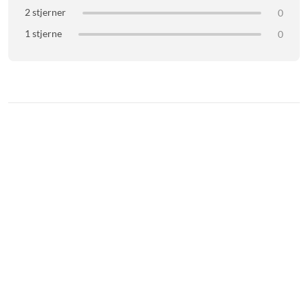
1 x Gelly Case mobildeksel
2 stjerner
0
1 stjerne
0