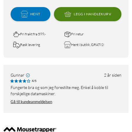
HENT
LEGG I HANDLEKURV
Fri frakt fra 599,-
Fri retur
Rask levering
Hent i butikk, GRATIS!
Gunnar
2 år siden
4/5
Fungerte bra og som jeg forestilte meg. Enkel å koble til
forskjellige datamaskiner.
Gå til kundeanmeldelsen