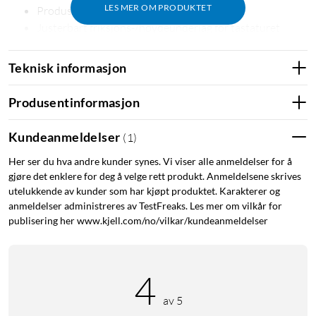
LES MER OM PRODUKTET
Produsert med gjenvunnet plast
Justerbart friksjons-/høydeunderlag for tastaturet
2 USB-porter for å lade og koble til enheter
4000 DPI
Teknisk informasjon
Produsentinformasjon
Kundeanmeldelser
(
1
)
Fordeler med Delta
Her ser du hva andre kunder synes. Vi viser alle anmeldelser for å
gjøre det enklere for deg å velge rett produkt. Anmeldelsene skrives
Delta gir en ny dimensjon til Mousetrappers store sortiment
utelukkende av kunder som har kjøpt produktet. Karakterer og
av sentrerte, ergonomiske musløsninger. Den brede, unike
anmeldelser administreres av TestFreaks. Les mer om vilkår for
Control Bar i karbonfiber har en myk struktur som hjelper deg
publisering her www.kjell.com/no/vilkar/kundeanmeldelser
med å jobbe nøyaktig og effektivt. Lengden er tilpasset for å
gjøre Control Bar lett tilgjengelig når du bruker tastaturet.
Oppløsningen på 4000 dpi gjør det enkelt å rulle, klikke og
4
zoome og gir deg en enestående presis følelse når du jobber.
av 5
Med de 6 programmerbare knappene har du frihet til å skape