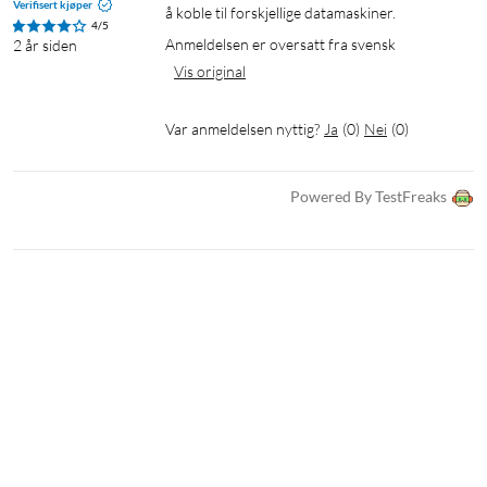
Verifisert kjøper
å koble til forskjellige datamaskiner.
4/5
Anmeldelsen er oversatt fra svensk
2 år siden
Vis original
Tips for bedre arbeidsstilling og ergonomi
Var anmeldelsen nyttig?
Ja
(
0
)
Nei
(
0
)
Still inn stolen slik at føttene kan ha støtte mot gulvet,
og strekk på ryggen også når du sitter.
Powered By TestFreaks
Jobb med armene nær kroppen.
Ha støtte for armene på en underarmsstøtte eller et
bord.
Varier arbeidsstillingen. Jobb stående iblant ved hjelp av
et heve-/senkebord.
Plasser skjermen på en komfortabel avstand, slik at det
føles komfortabelt for både øyne og nakke.
Forebygg belastningsskader (RSI) ved å vurdere valg av
datamus.
Spesifikasjoner