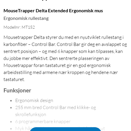
MouseTrapper Delta Extended Ergonomisk mus
Ergonomisk rullestang
Modellnr: MT152
Mousetrapper Delta styrer du med en nyutviklet rullestang i
karbonfiber – Control Bar. Control Bar gir deg en avslappet og
sentrert posisjon – og med 6 knapper som kan tilpasses, kan
du jobbe mer effektivt. Den sentrerte plasseringen av
Mousetrappar foran tastaturet gir en god ergonomisk
arbeidsstilling med armene nær kroppen og hendene nær
tastaturet.
Funksjoner
Ergonomisk design
255 mm bred Control Bar med klikke- og
skrollefunksjon
6 programmerbare knapper
Myk håndleddsstøtte som er enkel å skifte ut