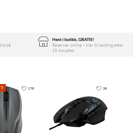
Hent i butikk, GRATIS!
tid på
Reserver online – klar til henting etter
15 minutter
TT
178
38