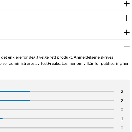
ia MT Keys
ddel
e det enklere for deg å velge rett produkt. Anmeldelsene skrives
ser administreres av TestFreaks. Les mer om vilkår for publisering her
2
2
tigguide slik at du raskt kommer i gang med Mousetrapper.
0
r MT Keys kreves Windows 7 eller nyere, alternativt Mac OS 10
1
0