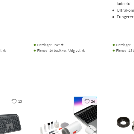
ladeetui
Ultrakom
Fungerer
Nettlager
:
20+ st
Nettlager
:
tikk
Finnes i 16 butikker.
Velg butikk
Finnes i 13 
15
26