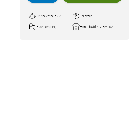
Fri frakt fra 599,-
Fri retur
Rask levering
Hent i butikk, GRATIS!