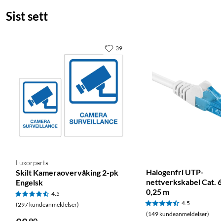
Sist sett
39
Luxorparts
Halogenfri UTP-
Skilt Kameraovervåking 2-pk
nettverkskabel Cat. 
Engelsk
0,25 m
4.5
4.5
(297 kundeanmeldelser)
(149 kundeanmeldelser)
90