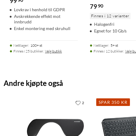
99
79
90
Lovkrav i henhold til GDPR
Finnes i 12 varianter
Avskrekkende effekt mot
innbrudd
Halogenfri
Enkel montering med skruhull
Egnet for 10 Gb/s
Nettlager
:
100+ st
Nettlager
:
5+ st
Finnes i 25 butikker.
Velg butikk
Finnes i 12 butikker.
Velg bu
Andre kjøpte også
SPAR 350 KR
2