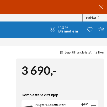
Butikker
Logg på
Bli medlem
Legg til handleliste
2 liker
3 690
,
-
Komplettere ditt kjøp
49
90
Plexgear Musmatte Svart