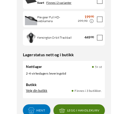
Svart
Finnes i 2 varianter
199
90
Plexgear Full HD-
299,90
webkamera
449
90
Kensington Orbit Trackball
Lagerstatus nett og i butikk
Nettlager
5+ st
2-4 virkedagers leveringstid
Butikk
Velg din butikk
Finnes i 3 butikker.
HENT
LEGG I HANDLEKURV