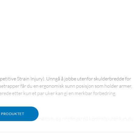
epetitive Strain Injury). Unngå å jobbe utenfor skulderbredde for
etrapper får du en ergonomisk sunn posisjon som holder armer,
erede etter kun et par uker kan gi en merkbar forbedring.
M PRODUKTET
 Pad. Med peke-, mellom- og ringfinger på kontrollputen kan du
beveger seg på en behagelig måte i to dimensjoner. Med appen
øyre- og venstreklikke hvor du vil på styreplaten.