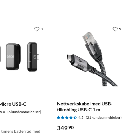
3
9
Nettverkskabel med USB-
 Micro USB-C
tilkobling USB-C 1 m
5.0
(6 kundeanmeldelser)
4.5
(21 kundeanmeldelser)
349
90
 timers batteritid med