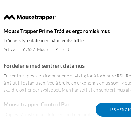
MouseTrapper Prime Trådløs ergonomisk mus
Trådløs styreplate med håndleddsstøtte
Artikkelnr: 67527
Modellnr: Prime BT
Fordelene med sentrert datamus
En sentrert posisjon for hendene er viktig for å forhindre RSI (R
å nå ut til datamusen. Ved å bruke en ergonomisk mus som Mous
skuldre og hender avslappet. Man har sett at en sentrert mus all
Mousetrapper Control Pad
LES MER O
Opplev Moustrapper-følelsen med den unike styreplaten Control
styre markøren på skjermen med enkle bevegelser. Styreplaten 
MT Keys kan du også tilpasse Mousetrapper slik at du kan både h