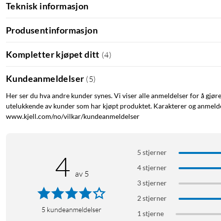
Teknisk informasjon
Superslank og ergonomisk design
Produsentinformasjon
Styreplate med klikke- og scrollfunksjon
Jobb trådløst via Bluetooth
Kompletter kjøpet ditt
(
4
)
8 programmerbare knapper for tilpasning til eget behov v
Håndleddsstøttene kan holdes rene med desinfeksjonsmi
Kundeanmeldelser
Håndleddsstøttene kan skiftes ut
(
5
)
Justerbar høyde med friksjonsbelegg
Her ser du hva andre kunder synes. Vi viser alle anmeldelser for å gjør
Batteritid: opptil 4 måneder
utelukkende av kunder som har kjøpt produktet. Karakterer og anmeldel
Oppladbart batteri
www.kjell.com/no/vilkar/kundeanmeldelser
2000 DPI
Bluetooth 4.1
5 stjerner
4
4 stjerner
Leveres med USB-kabel for enkel tilkobling og lading, og en hur
av 5
3 stjerner
Kompatibel med alle PC- og Mac-maskiner som har USB-port. Fo
2 stjerner
eller nyere. Mål: 480x110x20 mm. Vekt: 720 g.
5
kundeanmeldelser
1 stjerne