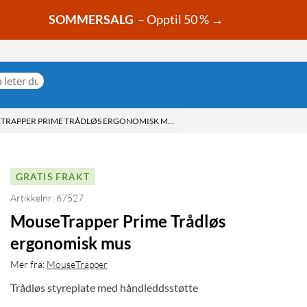
SOMMERSALG
– Opptil 50 % →
TRAPPER PRIME TRÅDLØS ERGONOMISK MUS
GRATIS FRAKT
Artikkelnr: 67527
MouseTrapper Prime Trådløs
ergonomisk mus
Mer fra:
MouseTrapper
Trådløs styreplate med håndleddsstøtte