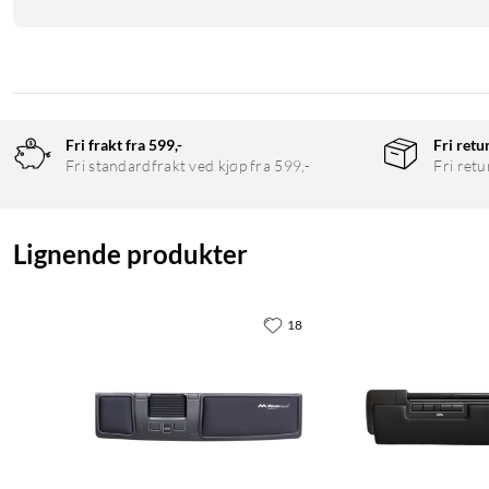
Fri frakt fra 599,-
Fri retu
Fri standardfrakt ved kjøp fra 599,-
Fri retu
Lignende produkter
18