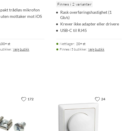
Finnes i 2 varianter
pakt trådløs mikrofon
Rask overføringshastighet (1
 uten mottaker mot iOS
Gb/s)
Krever ikke adapter eller drivere
USB-C til RJ45
100+ st
Nettlager
:
20+ st
butikker.
Velg butikk
Finnes i 5 butikker.
Velg butikk
172
24