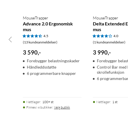
MouseTrapper
MouseTrapper
Advance 2.0 Ergonomisk
Delta Extended 
mus
mus
4.5
4.0
(13 kundeanmeldelser)
(1 kundeanmeldelser)
3 590
,
-
3 990
,
-
Forebygger belastningsskader
Forebygger belas
Håndleddsstøtte
Control Bar med k
skrollefunksjon
6 programmerbare knapper
6 programmerbar
Nettlager
:
100+ st
Nettlager
:
1 st
Finnes i 4 butikker.
Velg butikk