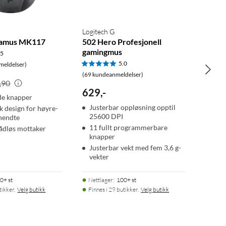
Logitech G
atamus MK117
502 Hero Profesjonell
gamingmus
.5
5.0
meldelser)
(69 kundeanmeldelser)
,90
629
,
-
e knapper
Justerbar oppløsning opptil
 design for høyre-
25600 DPI
hendte
11 fullt programmerbare
ådløs mottaker
knapper
Justerbar vekt med fem 3,6 g-
vekter
0+ st
Nettlager
:
100+ st
tikker.
Velg butikk
Finnes i 29 butikker.
Velg butikk