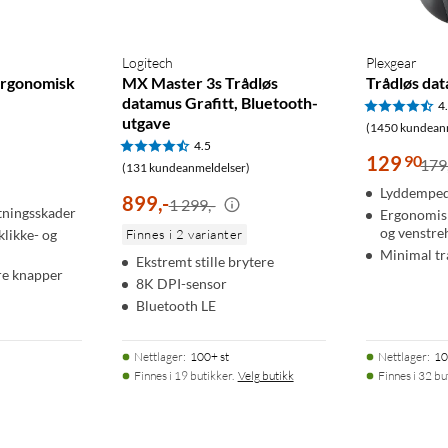
Logitech
Plexgear
Ergonomisk
MX Master 3s Trådløs
Trådløs d
datamus Grafitt, Bluetooth-
4
utgave
(1450 kundean
4.5
129
90
179
(131 kundeanmeldelser)
Lyddemped
899
,
-
1 299,-
tningsskader
Ergonomisk
og venstre
likke- og
Finnes i 2 varianter
Minimal tr
Ekstremt stille brytere
e knapper
8K DPI-sensor
Bluetooth LE
Nettlager
:
100+ st
Nettlager
:
10
Finnes i 19 butikker.
Velg butikk
Finnes i 32 bu