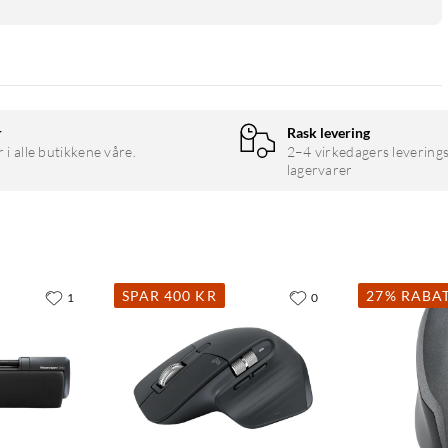
r
Rask levering
r i alle butikkene våre.
2–4 virkedagers leverings
lagervarer
SPAR 400 KR
27% RABA
1
0