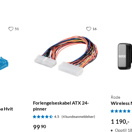
51
16
Rode
Forlengelseskabel ATX 24-
Wireless
6a Hvit
pinner
4.5
(4 kundeanmeldelser)
1 190
,
-
99
90
Opptil 18