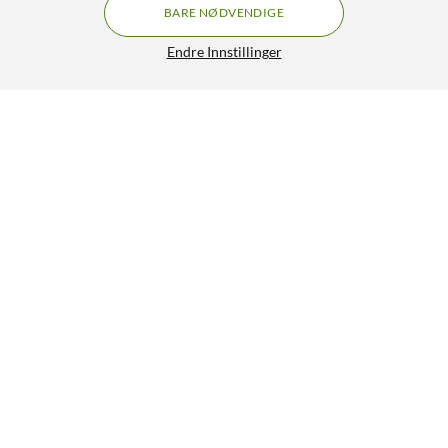
BARE NØDVENDIGE
Endre Innstillinger
Lignende produkter
18
2