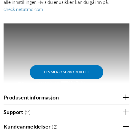
alle innstillinger. Hvis du er usikker, kan du gå inn på:
check.netatmo.com.
LES MER OM PRODUKTET
Produsentinformasjon
Support
(
2
)
Funksjoner
Ultrarask installasjon
Kundeanmeldelser
(
2
)
Enkel kontroll fra mobilen