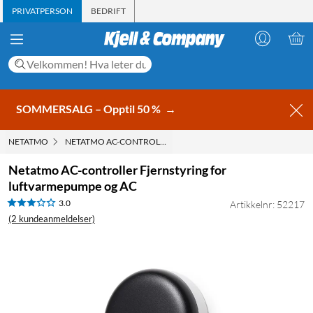
PRIVATPERSON
BEDRIFT
SOMMERSALG – Opptil 50 %
→
NETATMO
NETATMO AC-CONTROLLER FJERNSTYRING FOR LUFTVARMEP
Netatmo AC-controller Fjernstyring for
luftvarmepumpe og AC
3.0
Artikkelnr: 52217
(2 kundeanmeldelser)