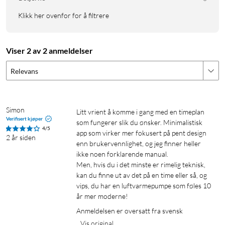
skal kunne fastsette et personlig ukeskjema som følger
Klikk her ovenfor for å filtrere
rutinene dine. Ved å programmere apparatet etter tid på
døgnet og ditt nærvær kan du redusere strømregningen uten
å gi avkall på komfort. Lag ulike skjemaer som passer livsstilen
Viser 2 av 2 anmeldelser
din og årstidene!
Relevans
Bruk Eco-Assist og spar energi
Takket være integrert geolokasjonsfunksjon registrerer Smart
Simon
Controller turene dine: Velg å automatisk slå av
Litt vrient å komme i gang med en timeplan 
Verifisert kjøper
som fungerer slik du ønsker. Minimalistisk 
luftkondisjoneringen når du går, og aktivere den igjen når du
4/5
app som virker mer fokusert på pent design 
kommer tilbake, så får du alltid rett temperatur. Spar energi
2 år siden
enn brukervennlighet, og jeg finner heller 
uten å tenke på det!
ikke noen forklarende manual.

Men, hvis du i det minste er rimelig teknisk, 
Overvåk og analyser innekomforten
kan du finne ut av det på en time eller så, og 
vips, du har en luftvarmepumpe som føles 10 
Både luftfuktighet og temperatur påvirker komforten. Derfor
år mer moderne! 
har Netatmo Smart Controller innebygde luftfuktighets- og
Anmeldelsen er oversatt fra svensk
temperatursensorer som gir deg et overblikk i sanntid over
Vis original