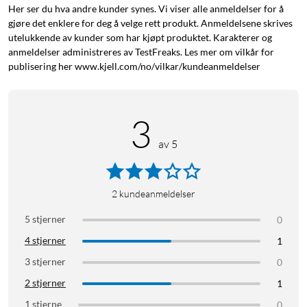
7 dagers skreddersydd planlegging
Her ser du hva andre kunder synes. Vi viser alle anmeldelser for å
gjøre det enklere for deg å velge rett produkt. Anmeldelsene skrives
Eco-Assist-funksjon (geolokalisering)
utelukkende av kunder som har kjøpt produktet. Karakterer og
Temperatur- og fuktighetssensor
anmeldelser administreres av TestFreaks. Les mer om vilkår for
publisering her www.kjell.com/no/vilkar/kundeanmeldelser
Endre temperaturen når som helst, også på
3
avstand
av 5
Med Smart Controller kan du ta kontroll over
luftkondisjoneringen og luftvarmepumpen, uansett hvor du
er. Juster temperaturer og innstillinger fra smarttelefonen
2
kundeanmeldelser
eller nettbrettet via appen Home + Control. Kommer barnet
ditt hjem tidligere enn ventet? Slå på luftkondisjoneringen på
5 stjerner
0
avstand, like før barnet kommer hjem!
4 stjerner
1
Kjøling eller varme ved behov
3 stjerner
0
2 stjerner
1
Vil du kjøle ned huset om sommeren mellom kl. 14 og 16, bare
i stua? Det holder med fem spørsmål for at Smart Controller
1 stjerne
0