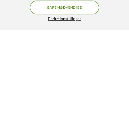
BARE NØDVENDIGE
Endre Innstillinger
Nintendo Bravely Default Flying Fairy HD Remaster -
Switch 2
449,-
HENT
LEGG I HANDLEKURV
Lignende produkter