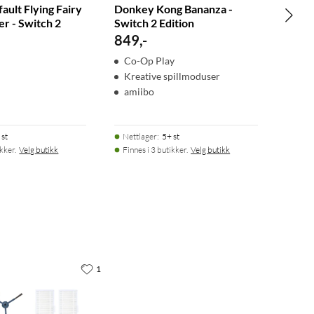
ault Flying Fairy
Donkey Kong Bananza -
r - Switch 2
Switch 2 Edition
849
,
-
Co-Op Play
Kreative spillmoduser
amiibo
 st
Nettlager
:
5+ st
ikker.
Velg butikk
Finnes i 3 butikker.
Velg butikk
1