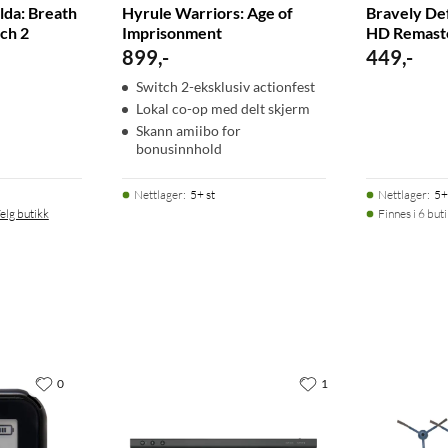
lda: Breath
Hyrule Warriors: Age of
Bravely Def
tch 2
Imprisonment
HD Remaste
899
,
-
449
,
-
Switch 2-eksklusiv actionfest
Lokal co-op med delt skjerm
Skann amiibo for
bonusinnhold
Nettlager
:
5+ st
Nettlager
:
5+
elg butikk
Finnes i 6 but
0
1