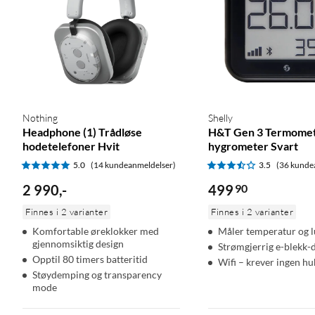
Nothing
Shelly
Headphone (1) Trådløse
H&T Gen 3 Termomet
hodetelefoner Hvit
hygrometer Svart
5.0
(14 kundeanmeldelser)
3.5
(36 kunde
2 990
,
-
499
90
Finnes i 2 varianter
Finnes i 2 varianter
Komfortable øreklokker med
Måler temperatur og l
gjennomsiktig design
Strømgjerrig e-blekk-
Opptil 80 timers batteritid
Wifi – krever ingen hu
Støydemping og transparency
mode