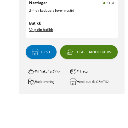
Nettlager
5+ st
2-4 virkedagers leveringstid
Butikk
Velg din butikk
HENT
LEGG I HANDLEKURV
Fri frakt fra 599,-
Fri retur
Rask levering
Hent i butikk, GRATIS!