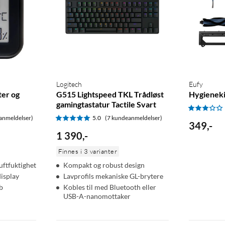
Logitech
Eufy
er og
G515 Lightspeed TKL Trådløst
Hygieneki
gamingtastatur Tactile Svart
anmeldelser)
5.0
(7 kundeanmeldelser)
349
,
-
1 390
,
-
Finnes i 3 varianter
uftfuktighet
Kompakt og robust design
display
Lavprofils mekaniske GL-brytere
b
Kobles til med Bluetooth eller
USB-A-nanomottaker