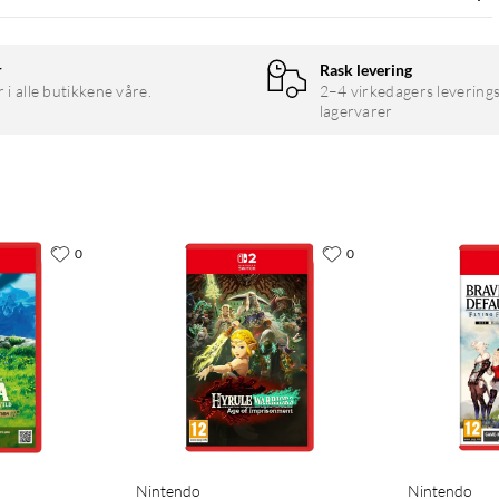
r
Rask levering
r i alle butikkene våre.
2–4 virkedagers leverings
lagervarer
0
0
Nintendo
Nintendo