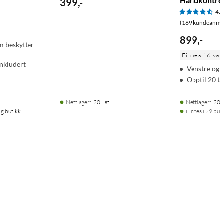
Håndkontro
399
,
-
4
(169 kundeanme
899
,
-
m beskytter
Finnes i 6 va
inkludert
Venstre og
Opptil 20 t
Nettlager
:
20+ st
Nettlager
:
20
lg butikk
Finnes i 29 bu