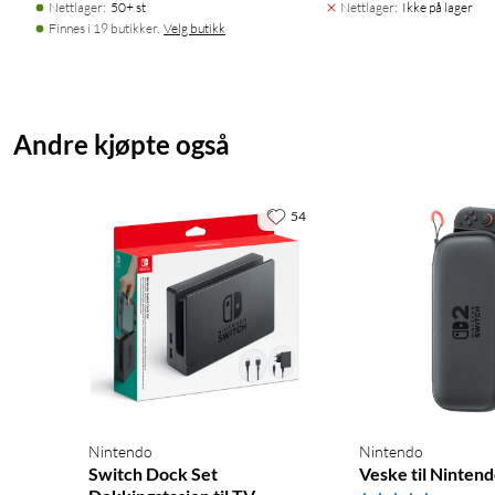
Nettlager
:
50+ st
Nettlager
:
Ikke på lager
Finnes i 19 butikker.
Velg butikk
Andre kjøpte også
54
Nintendo
Nintendo
Switch Dock Set
Veske til Nintend