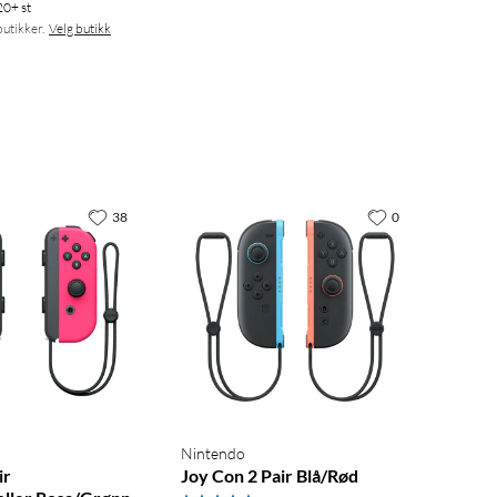
20+ st
butikker.
Velg butikk
38
0
Nintendo
ir
Joy Con 2 Pair Blå/Rød