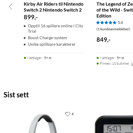
Kirby Air Riders til Nintendo
The Legend of Ze
Switch 2 Nintendo Switch 2
of the Wild - Swi
Edition
899
,
-
5.0
Opptil 16 spillere online i City
(1 kundeanmeldelser)
Trial
Boost Charge-system
849
,
-
Unike spillbare karakterer
Nettlager
:
5+ st
Nettlager
:
5+ st
Finnes i 10 butikker.
V
Sist sett
4