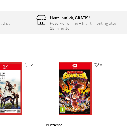
Hent i butikk, GRATIS!
tid på
Reserver online – klar til henting etter
15 minutter
0
0
Nintendo