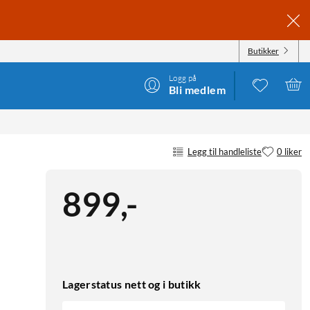
Butikker
Logg på
Bli medlem
TION
Legg til handleliste
0 liker
899
,
-
Lagerstatus nett og i butikk