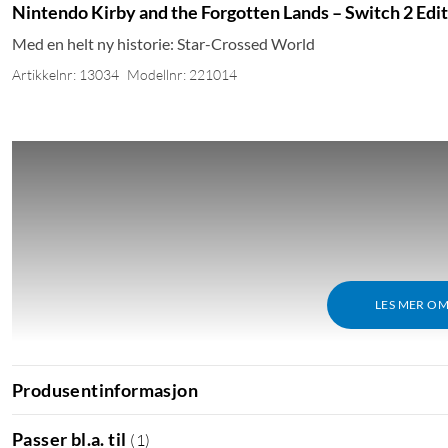
Nintendo Kirby and the Forgotten Lands – Switch 2 Edi
Med en helt ny historie: Star-Crossed World
Artikkelnr: 13034
Modellnr: 221014
LES MER O
Produsentinformasjon
Passer bl.a. til
(
1
)