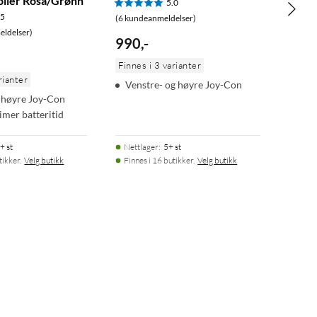
ller Rosa/Grønn
5.0
.5
(6 kundeanmeldelser)
ldelser)
990
,
-
Finnes i 3 varianter
rianter
Venstre- og høyre Joy-Con
 høyre Joy-Con
imer batteritid
+ st
Nettlager
:
5+ st
tikker.
Velg butikk
Finnes i 16 butikker.
Velg butikk