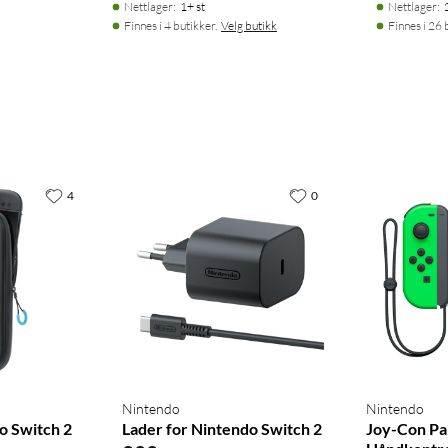
Nettlager
:
1+ st
Nettlager
:
Finnes i 4 butikker.
Velg butikk
Finnes i 26 
4
0
Nintendo
Nintendo
o Switch 2
Lader for Nintendo Switch 2
Joy-Con Pa