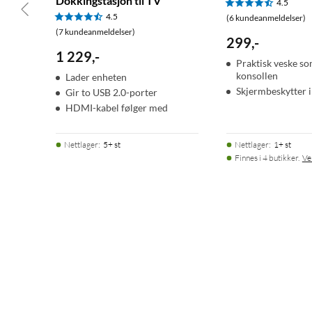
Dokkingstasjon til TV
4.5
4.5
(6 kundeanmeldelser)
(7 kundeanmeldelser)
299
,
-
1 229
,
-
Praktisk veske so
konsollen
Lader enheten
Skjermbeskytter 
Gir to USB 2.0-porter
HDMI-kabel følger med
Nettlager
:
5+ st
Nettlager
:
1+ st
Finnes i 4 butikker.
Ve