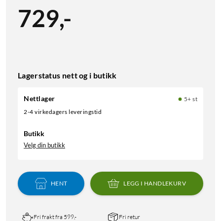
729
,
-
Lagerstatus nett og i butikk
Nettlager
5+ st
2-4 virkedagers leveringstid
Butikk
Velg din butikk
HENT
LEGG I HANDLEKURV
Fri frakt fra 599,-
Fri retur