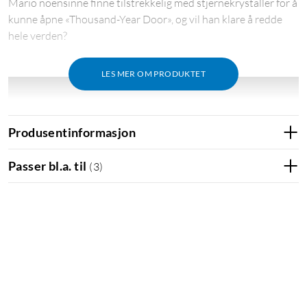
Mario noensinne finne tilstrekkelig med stjernekrystaller for å
kunne åpne «Thousand-Year Door», og vil han klare å redde
hele verden?
LES MER OM PRODUKTET
Produsentinformasjon
Passer bl.a. til
(
3
)
En papirverden full av overraskelser
For å finne «Crystal Stars» må du langt utenfor byveggene til