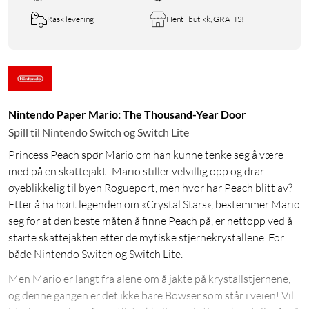
Rask levering
Hent i butikk, GRATIS!
Nintendo Paper Mario: The Thousand-Year Door
Spill til Nintendo Switch og Switch Lite
Princess Peach spør Mario om han kunne tenke seg å være
med på en skattejakt! Mario stiller velvillig opp og drar
øyeblikkelig til byen Rogueport, men hvor har Peach blitt av?
Etter å ha hørt legenden om «Crystal Stars», bestemmer Mario
seg for at den beste måten å finne Peach på, er nettopp ved å
starte skattejakten etter de mytiske stjernekrystallene. For
både Nintendo Switch og Switch Lite.
Men Mario er langt fra alene om å jakte på krystallstjernene,
og denne gangen er det ikke bare Bowser som står i veien! Vil