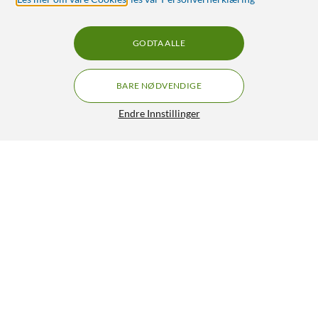
GODTA ALLE
BARE NØDVENDIGE
Endre Innstillinger
Nintendo Joy Con 2 Wheel Pair
249,-
5/5
HENT
LEGG I HANDLEKURV