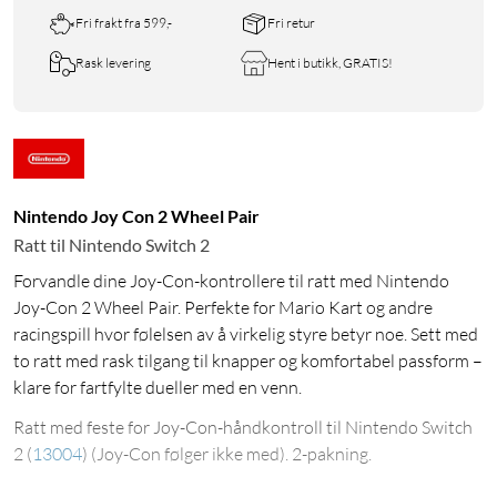
Fri frakt fra 599,-
Fri retur
Rask levering
Hent i butikk, GRATIS!
Nintendo Joy Con 2 Wheel Pair
Ratt til Nintendo Switch 2
Forvandle dine Joy-Con-kontrollere til ratt med Nintendo
Joy-Con 2 Wheel Pair. Perfekte for Mario Kart og andre
racingspill hvor følelsen av å virkelig styre betyr noe. Sett med
to ratt med rask tilgang til knapper og komfortabel passform –
klare for fartfylte dueller med en venn.
Ratt med feste for Joy-Con-håndkontroll til Nintendo Switch
2
(
13004
)
(Joy-Con følger ikke med). 2-pakning.