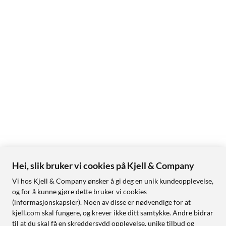
maksimal fleksibilitet.
Bakoverkompatibilitet
Konsollen har støtte for både digitale og fysiske Nintendo
Switch-spill, slik at du kan ta med spillbiblioteket ditt til den
nye generasjonen. Spillagringer, innstillinger og konto
overføres enkelt til Nintendo Switch 2. Eksisterende Switch-
kontrollere kan brukes trådløst, og med et aktivt Nintendo
Switch Online-medlemskap fortsetter du å bruke
onlinetjenestene slik som tidligere.
Spesifikasjoner
Hei, slik bruker vi cookies på Kjell & Company
Skjerm
Vi hos Kjell & Company ønsker å gi deg en unik kundeopplevelse,
Type: 7,9" LCD
og for å kunne gjøre dette bruker vi cookies
Oppløsning: Full HD (1080p)
(informasjonskapsler). Noen av disse er nødvendige for at
Funksjoner: HDR10, VRR (Variable Refresh Rate)
kjell.com skal fungere, og krever ikke ditt samtykke. Andre bidrar
Oppdateringsfrekvens: Opptil 120 Hz
til at du skal få en skreddersydd opplevelse, unike tilbud og