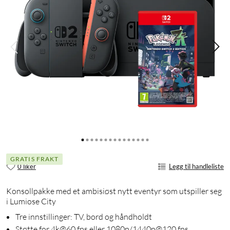
GRATIS FRAKT
0 liker
Legg til handleliste
Konsollpakke med et ambisiøst nytt eventyr som utspiller seg
i Lumiose City
Tre innstillinger: TV, bord og håndholdt
Støtte for 4k@60 fps eller 1080p/1440p@120 fps