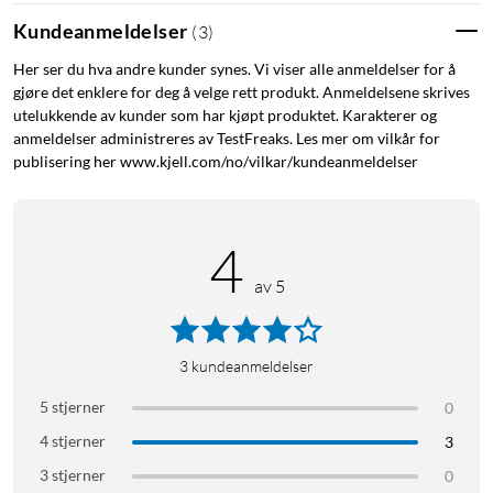
En høytytende og strømgjerrig Rockchip RK3399-T-prosessor
Kundeanmeldelser
(
3
)
utgjør hjertet av Rock 4 SE og sikrer at du alltid får høy ytelse.
Her ser du hva andre kunder synes. Vi viser alle anmeldelser for å
gjøre det enklere for deg å velge rett produkt. Anmeldelsene skrives
Flere lagringsmåter
utelukkende av kunder som har kjøpt produktet. Karakterer og
Rock 4 SE er utstyrt med Micro-SD-kortspor, eMMC og en
anmeldelser administreres av TestFreaks. Les mer om vilkår for
M.2-kortplass.
publisering her www.kjell.com/no/vilkar/kundeanmeldelser
Flere tilkoblingsalternativer
4
Bluetooth 5.0
Wifi
av 5
Gigabit-nettverkskort
USB
HDMI
3
kundeanmeldelser
Antenne
5 stjerner
0
4 stjerner
3
Avanserte multimediafunksjoner
3 stjerner
0