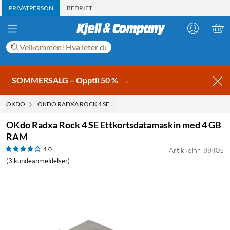
PRIVATPERSON
BEDRIFT
SOMMERSALG – Opptil 50 %
→
OKDO
OKDO RADXA ROCK 4 SE ETTKORTSDATAMASKIN MED 4 GB RAM
OKdo Radxa Rock 4 SE Ettkortsdatamaskin med 4 GB
RAM
4.0
Artikkelnr: 88405
(3 kundeanmeldelser)