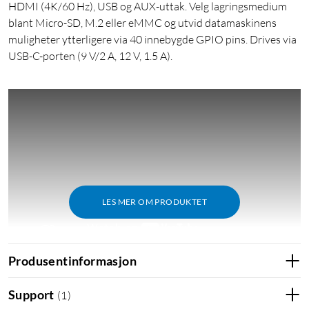
HDMI (4K/60 Hz), USB og AUX-uttak. Velg lagringsmedium
blant Micro-SD, M.2 eller eMMC og utvid datamaskinens
muligheter ytterligere via 40 innebygde GPIO pins. Drives via
USB-C-porten (9 V/2 A, 12 V, 1.5 A).
LES MER OM PRODUKTET
Produsentinformasjon
Support
(
1
)
Kraftig Rockchip-prosessor