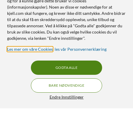
og for å kunne gjøre dette bruker vi cookies
(informasjonskapsler). Noen av disse er nødvendige for at
kjell.com skal fungere, og krever ikke ditt samtykke. Andre bidrar
til at du skal få en skreddersydd opplevelse, unike tilbud og
tilpassede annonser. Ved å klikke på "Godta alle" godkjenner du
bruk av slike cookies. Du kan også velge hvilke cookies du vil
godkjenne, via lenken "Endre innstillinger".
Les mer om våre Cookies
,
les vår Personvernerklæring
GODTA ALLE
BARE NØDVENDIGE
Endre Innstillinger
OKdo Radxa Rock 4 SE Ettkortsdatamaskin med
GRATIS FRAKT
4 GB RAM
1 199,-
4/5