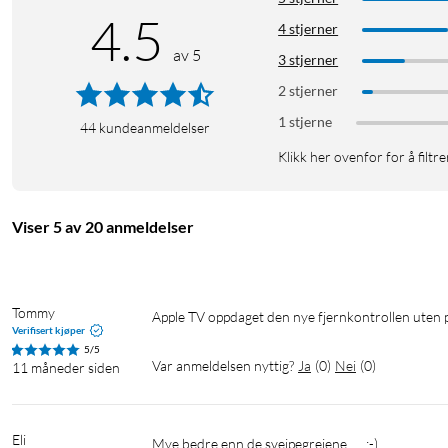
4.5
4 stjerner
av 5
3 stjerner
2 stjerner
1 stjerne
44
kundeanmeldelser
Klikk her ovenfor for å filtre
Viser 5 av 20 anmeldelser
Tommy
Apple TV oppdaget den nye fjernkontrollen uten
Verifisert kjøper
5/5
Var anmeldelsen nyttig?
Ja
(
0
)
Nei
(
0
)
11 måneder siden
Eli
Mye bedre enn de sveipegreiene….. :-)