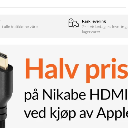
r
Rask levering
r i alle butikkene våre.
2–4 virkedagers leverings
lagervarer