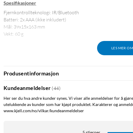
Spesifikasjoner
Fjernkontrollteknologi: IR/Bluetooth
Batteri: 2x AAA (ikke inkludert)
Mål: 39x15x163 mm
Vekt: 60 g
LES MER O
Produsentinformasjon
Kundeanmeldelser
(
44
)
Her ser du hva andre kunder synes. Vi viser alle anmeldelser for å gjør
utelukkende av kunder som har kjøpt produktet. Karakterer og anmeldel
www.kjell.com/no/vilkar/kundeanmeldelser
5 stjerner