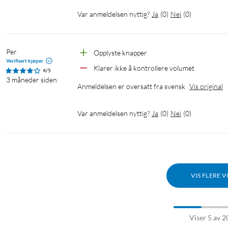
Var anmeldelsen nyttig?
Ja
(
0
)
Nei
(
0
)
Per
Opplyste knapper
Verifisert kjøper
Klarer ikke å kontrollere volumet
4/5
3 måneder siden
Anmeldelsen er oversatt fra svensk
Vis original
Var anmeldelsen nyttig?
Ja
(
0
)
Nei
(
0
)
VIS FLERE 
Viser 5 av 2