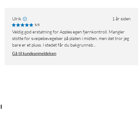
Ulrik
1 år siden
5/5
Veldig god erstatning for Apples egen fjernkontroll. Mangler
støtte for sveipebevegelser på platen i midten, men det tror jeg
bare er et pluss. I stedet får du bakgrunnsb...
Gå til kundeanmeldelsen
l