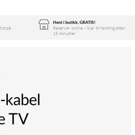
Hent i butikk, GRATIS!
tid på
Reserver online – klar til henting etter
15 minutter