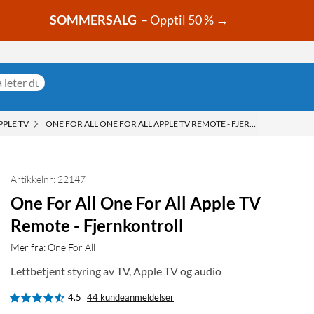
SOMMERSALG
– Opptil 50 % →
PPLE TV
ONE FOR ALL ONE FOR ALL APPLE TV REMOTE - FJERNKONTROLL
Artikkelnr: 22147
One For All One For All Apple TV
Remote - Fjernkontroll
Mer fra:
One For All
Lettbetjent styring av TV, Apple TV og audio
4.5
44 kundeanmeldelser