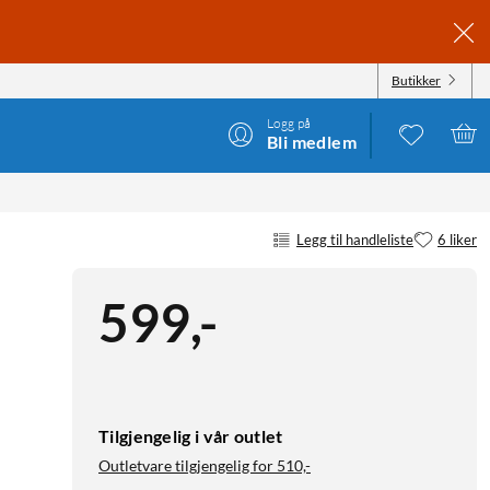
Butikker
Logg på
Bli medlem
Legg til handleliste
6 liker
599
,
-
Tilgjengelig i vår outlet
Outletvare tilgjengelig for
510,-