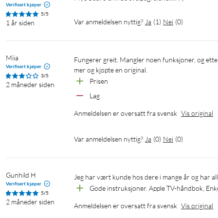
Verifisert kjøper
5/5
Var anmeldelsen nyttig?
Ja
(
1
)
Nei
(
0
)
1 år siden
Miia
Fungerer greit. Mangler noen funksjoner, og etter et år eller så begynte den å hakke mye. Angrer på at vi ikke betalte litt 
Verifisert kjøper
mer og kjøpte en original.
3/5
Prisen
2 måneder siden
Lag
Anmeldelsen er oversatt fra svensk
Vis original
Var anmeldelsen nyttig?
Ja
(
0
)
Nei
(
0
)
Gunhild H
Jeg har vært kunde hos dere i mange år og har a
Verifisert kjøper
Gode instruksjoner. Apple TV-håndbok, Enk
5/5
2 måneder siden
Anmeldelsen er oversatt fra svensk
Vis original