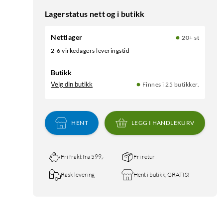
Lagerstatus nett og i butikk
Nettlager
20+ st
2-6 virkedagers leveringstid
Butikk
Velg din butikk
Finnes i 25 butikker.
HENT
LEGG I HANDLEKURV
Fri frakt fra 599,-
Fri retur
Rask levering
Hent i butikk, GRATIS!