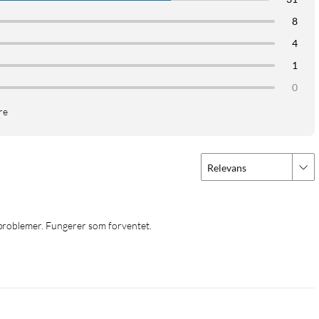
8
4
1
0
re
Relevans
 problemer. Fungerer som forventet.