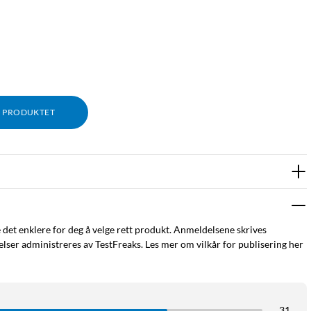
M PRODUKTET
e det enklere for deg å velge rett produkt. Anmeldelsene skrives
ser administreres av TestFreaks. Les mer om vilkår for publisering her
31