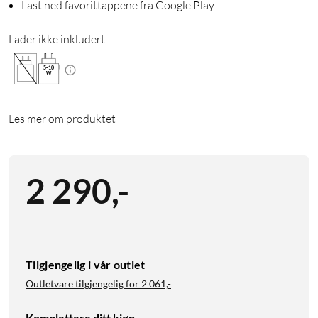
Last ned favorittappene fra Google Play
Lader ikke inkludert
5
-
10
W
Les mer om produktet
2 290
,
-
Tilgjengelig i vår outlet
Outletvare tilgjengelig for
2 061,-
Komplettere ditt kjøp