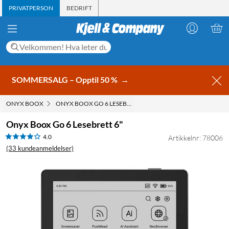
PRIVATPERSON
BEDRIFT
SOMMERSALG – Opptil 50 %
→
ONYX BOOX
ONYX BOOX GO 6 LESEBRETT 6"
Onyx Boox Go 6 Lesebrett 6"
4.0
Artikkelnr: 78006
(33 kundeanmeldelser)