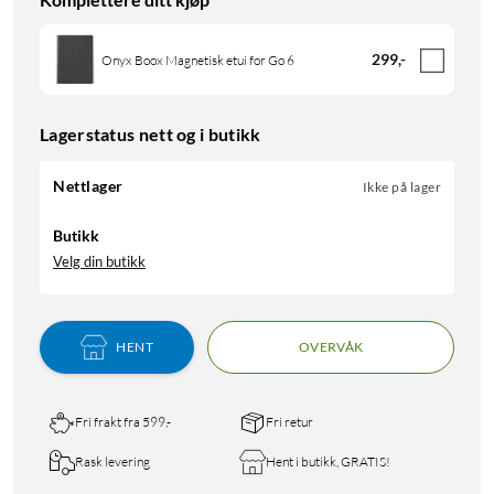
299
,
-
Onyx Boox Magnetisk etui for Go 6
Lagerstatus nett og i butikk
Nettlager
Ikke på lager
Butikk
Velg din butikk
HENT
OVERVÅK
Fri frakt fra 599,-
Fri retur
Rask levering
Hent i butikk, GRATIS!