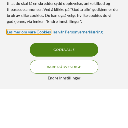
til at du skal få en skreddersydd opplevelse, unike tilbud og
tilpassede annonser. Ved å klikke på "Godta alle" godkjenner du
bruk av slike cookies. Du kan også velge hvilke cookies du vil
godkjenne, via lenken "Endre innstillinger".
Les mer om våre Cookies
,
les vår Personvernerklæring
GODTA ALLE
BARE NØDVENDIGE
Endre Innstillinger
Onyx Boox Go 6 Lesebrett 6"
2 290,-
4/5
HENT
OVERVÅK