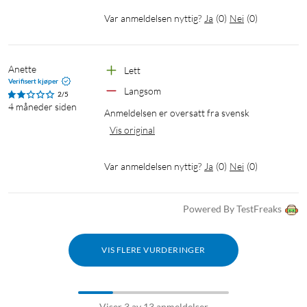
Var anmeldelsen nyttig?
Ja
(
0
)
Nei
(
0
)
Anette
Lett
Verifisert kjøper
Langsom
2/5
4 måneder siden
Anmeldelsen er oversatt fra svensk
Vis original
Var anmeldelsen nyttig?
Ja
(
0
)
Nei
(
0
)
Powered By TestFreaks
VIS FLERE VURDERINGER
Viser 3 av 13 anmeldelser