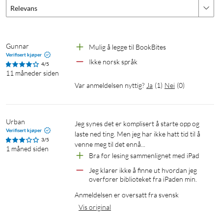
Spesifikasjoner
Relevans
Skjerm: 6" E Ink Carta 1300
Oppløsning: 1448 x 1072 (300 PPI)
RAM: 2 GB
Gunnar
Mulig å legge til BookBites
Lagring: 32 GB intern lagring
Verifisert kjøper
Ikke norsk språk
Operativsystem: Android 11
4/5
11 måneder siden
Tilkobling: Wi-Fi (2,4 GHz + 5 GHz), Bluetooth 5.0
Var anmeldelsen nyttig?
Ja
(
1
)
Nei
(
0
)
Frontbelysning: Justerbar med varme og kalde toner
Batteri: 1500 mAh
Dimensjoner: 148 x 108 x 6,8 mm
Urban
Jeg synes det er komplisert å starte opp og 
Vekt: 146 g
Verifisert kjøper
laste ned ting. Men jeg har ikke hatt tid til å 
3/5
venne meg til det ennå...
I pakken
1 måned siden
Bra for lesing sammenlignet med iPad
BOOX Go 6 lesebrett
Jeg klarer ikke å finne ut hvordan jeg 
USB-C-kabel
overfører biblioteket fra iPaden min.
Hurtigstartguide
Anmeldelsen er oversatt fra svensk
Garantikort
Vis original