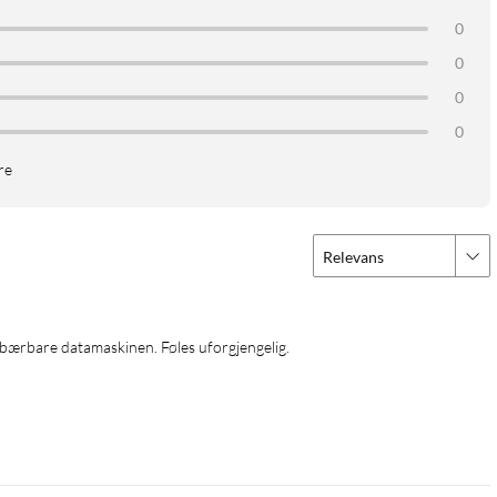
0
0
0
0
re
Relevans
en bærbare datamaskinen. Føles uforgjengelig.