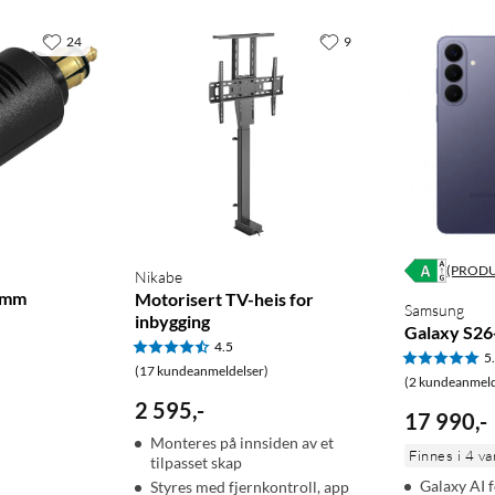
24
9
(PROD
Nikabe
1 mm
Motorisert TV-heis for
Samsung
inbygging
Galaxy S26
4.5
5
(17 kundeanmeldelser)
(2 kundeanmeld
2 595
,
-
17 990
,
-
Monteres på innsiden av et
Finnes i 4 va
tilpasset skap
Galaxy AI f
Styres med fjernkontroll, app