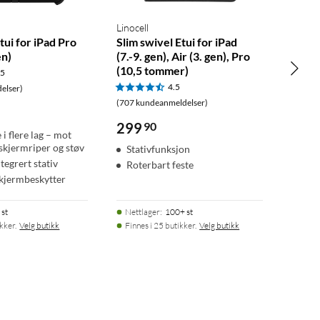
Linocell
ui for iPad Pro
Slim swivel Etui for iPad
en)
(7.-9. gen), Air (3. gen), Pro
(10,5 tommer)
.5
4.5
elser)
(707 kundeanmeldelser)
299
90
 i flere lag – mot
 skjermriper og støv
Stativfunksjon
ntegrert stativ
Roterbart feste
kjermbeskytter
 st
Nettlager
:
100+ st
ikker.
Velg butikk
Finnes i 25 butikker.
Velg butikk