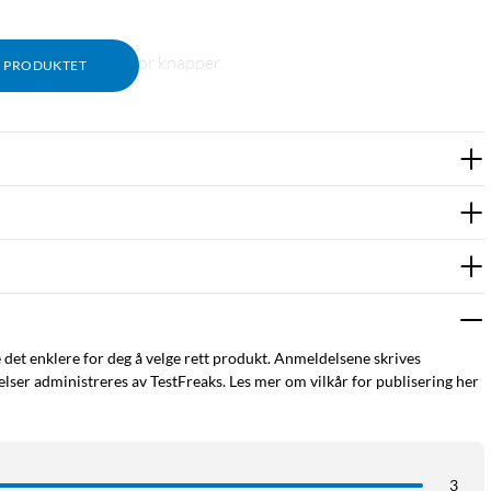
kstra beskyttelse for knapper.
M PRODUKTET
e det enklere for deg å velge rett produkt. Anmeldelsene skrives
ser administreres av TestFreaks. Les mer om vilkår for publisering her
3