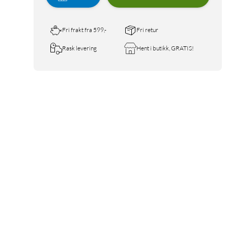
Fri frakt fra 599,-
Fri retur
Rask levering
Hent i butikk, GRATIS!