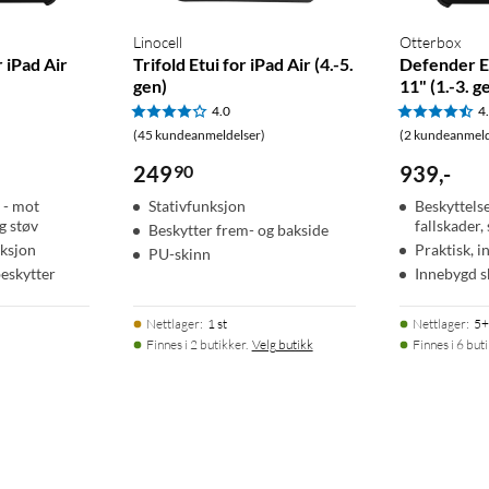
Linocell
Otterbox
 iPad Air
Trifold Etui for iPad Air (4.-5.
Defender Et
)
gen)
11" (1.-3. g
4.0
4
(45 kundeanmeldelser)
(2 kundeanmeld
249
90
939
,
-
g - mot
Stativfunksjon
Beskyttelse
og støv
fallskader,
Beskytter frem- og bakside
nksjon
Praktisk, i
PU-skinn
eskytter
Innebygd s
Nettlager
:
1 st
Nettlager
:
5+
Finnes i 2 butikker.
Velg butikk
Finnes i 6 but