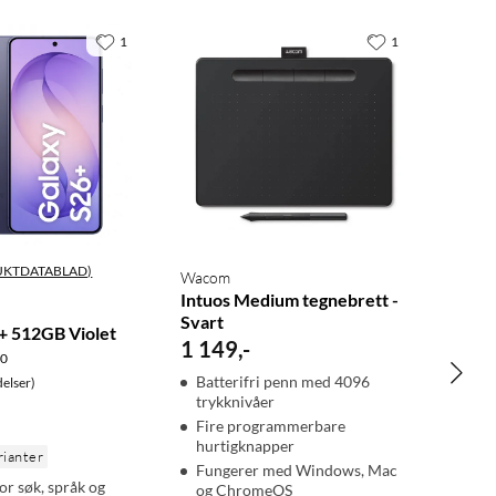
1
1
UKTDATABLAD)
Wacom
Intuos Medium tegnebrett -
Svart
+ 512GB Violet
1 149
,
-
.0
Batterifri penn med 4096
elser)
trykknivåer
Fire programmerbare
hurtigknapper
rianter
Fungerer med Windows, Mac
or søk, språk og
og ChromeOS