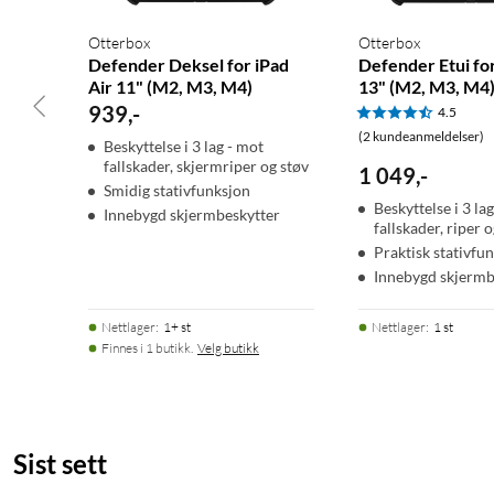
Otterbox
Otterbox
Defender Deksel for iPad
Defender Etui for
Air 11" (M2, M3, M4)
13" (M2, M3, M4
939
,
-
4.5
(2 kundeanmeldelser)
Beskyttelse i 3 lag - mot
fallskader, skjermriper og støv
1 049
,
-
Smidig stativfunksjon
Beskyttelse i 3 la
Innebygd skjermbeskytter
fallskader, riper 
Praktisk stativfu
Innebygd skjermb
Nettlager
:
1+ st
Nettlager
:
1 st
Finnes i 1 butikk.
Velg butikk
Sist sett