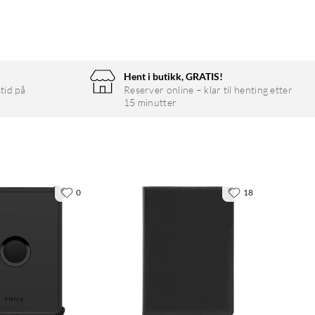
Hent i butikk, GRATIS!
tid på
Reserver online – klar til henting etter
15 minutter
0
18