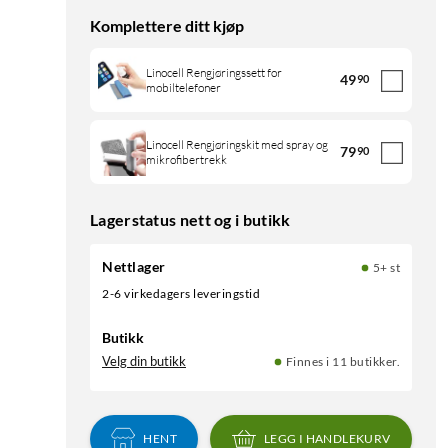
Komplettere ditt kjøp
Linocell Rengjøringssett for
49
90
mobiltelefoner
Linocell Rengjøringskit med spray og
79
90
mikrofibertrekk
Lagerstatus nett og i butikk
Nettlager
5+ st
2-6 virkedagers leveringstid
Butikk
Velg din butikk
Finnes i 11 butikker.
HENT
LEGG I HANDLEKURV