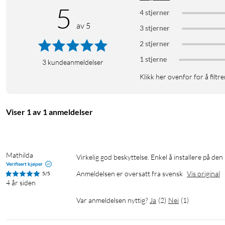
5
4 stjerner
av 5
3 stjerner
2 stjerner
1 stjerne
3
kundeanmeldelser
Klikk her ovenfor for å filtre
Viser 1 av 1 anmeldelser
Mathilda
Virkelig god beskyttelse. Enkel å installere på d
Verifisert kjøper
Anmeldelsen er oversatt fra svensk
Vis original
5/5
4 år siden
Var anmeldelsen nyttig?
Ja
(
2
)
Nei
(
1
)