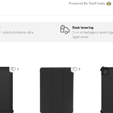
Powered By TestFreaks
r
Rask levering
r i alle butikkene våre.
2–4 virkedagers leverings
lagervarer
1
3