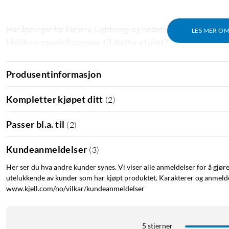
Har åpninger for kamera, Lightning- og hodetelefonport og har e
LES MER O
Hvilken modell passer til dette etuiet?
Dette etuiet passer til følgende iPad-modeller:
Produsentinformasjon
iPad Air (4. gen.) – 2020
iPad Air (5. gen.) – 2022
Kompletter kjøpet ditt
(
2
)
A2324
A2072
A2325
A2316
Passer bl.a. til
(
2
)
Kundeanmeldelser
(
3
)
Her ser du hva andre kunder synes. Vi viser alle anmeldelser for å gjør
utelukkende av kunder som har kjøpt produktet. Karakterer og anmeldel
www.kjell.com/no/vilkar/kundeanmeldelser
5 stjerner