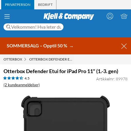
PRIVATPERSON
BEDRIFT
SOMMERSALG – Opptil 50 %
→
OTTERBOX
OTTERBOX DEFENDER ETUI FOR IPAD PRO 11" (1.-3. GEN)
Otterbox Defender Etui for iPad Pro 11" (1.-3. gen)
4.5
Artikkelnr: 89978
(2 kundeanmeldelser)