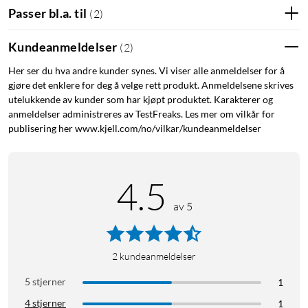
Passer bl.a. til
(
2
)
Kundeanmeldelser
(
2
)
Her ser du hva andre kunder synes. Vi viser alle anmeldelser for å
gjøre det enklere for deg å velge rett produkt. Anmeldelsene skrives
utelukkende av kunder som har kjøpt produktet. Karakterer og
anmeldelser administreres av TestFreaks. Les mer om vilkår for
publisering her www.kjell.com/no/vilkar/kundeanmeldelser
4.5
av 5
2
kundeanmeldelser
5 stjerner
1
4 stjerner
1