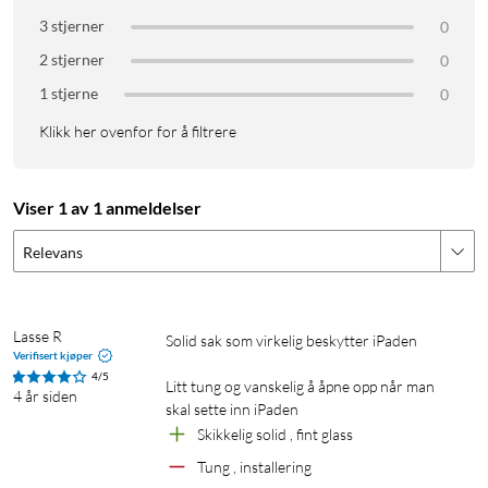
3 stjerner
0
2 stjerner
0
1 stjerne
0
Klikk her ovenfor for å filtrere
Viser 1 av 1 anmeldelser
Relevans
Lasse R
Solid sak som virkelig beskytter iPaden 

Verifisert kjøper
4/5
Litt tung og vanskelig å åpne opp når man 
4 år siden
skal sette inn iPaden 
Skikkelig solid , fint glass 
Tung , installering 