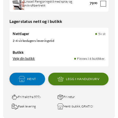
Linocell Rengjøringskit med spray og
79
90
mikrofibertrekk
Lagerstatus nett og i butikk
Nettlager
5+ st
2-4 virkedagers leveringstid
Butikk
Velg din butikk
Finnes i 6 butikker.
HENT
LEGG I HANDLEKURV
Fri frakt fra 599,-
Fri retur
Rask levering
Hent i butikk, GRATIS!