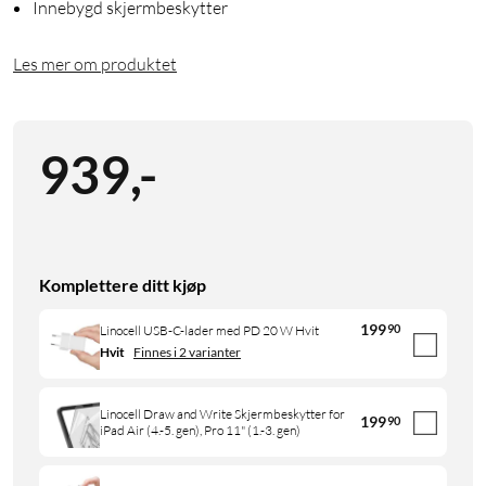
Innebygd skjermbeskytter
Les mer om produktet
939
,
-
Komplettere ditt kjøp
199
90
Linocell USB-C-lader med PD 20 W Hvit
Hvit
Finnes i 2 varianter
Linocell Draw and Write Skjermbeskytter for
199
90
iPad Air (4.-5. gen), Pro 11" (1.-3. gen)