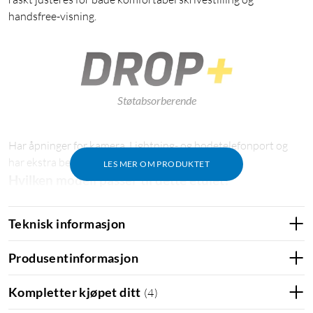
handsfree-visning.
Støtabsorberende
Har åpninger for kamera, Lightning- og hodetelefonport og
har ekstra beskyttelse for knapper.
LES MER OM PRODUKTET
Hvilken modell passer til dette etuiet?
Dette etuiet passer til følgende iPad-modeller:
Teknisk informasjon
iPad Pro 11 tommer – 2018
iPad Pro 11 tommer (2. gen.) – 2020
Produsentinformasjon
iPad Pro 11 tommer (3. gen.) – 2021
Kompletter kjøpet ditt
(
4
)