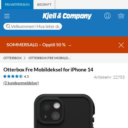
PRIVATPERSON
BEDRIFT
SOMMERSALG – Opptil 50 %
→
OTTERBOX
OTTERBOX FRE MOBILDEKSEL FOR IPHONE 14
Otterbox Fre Mobildeksel for iPhone 14
4.5
Artikkelnr: 22753
(3 kundeanmeldelser)