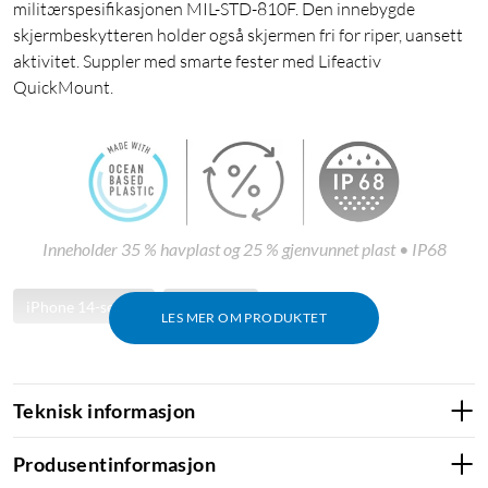
militærspesifikasjonen MIL-STD-810F. Den innebygde
skjermbeskytteren holder også skjermen fri for riper, uansett
aktivitet. Suppler med smarte fester med Lifeactiv
QuickMount.
Inneholder 35 % havplast og 25 % gjenvunnet plast • IP68
iPhone 14-serien
iPhone 14
LES MER OM PRODUKTET
Teknisk informasjon
Produsentinformasjon