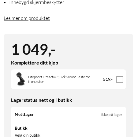
Innebygd skjermbeskytter
Les mer om produktet
1 049
,
-
Komplettere ditt kjøp
Lifeproof Lifeactiv QuickMount Feste for
519
,
-
frontruten
Lagerstatus nett og i butikk
Nettlager
Ikke på lager
Butikk
Velg din butikk