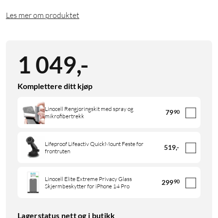
Les mer om produktet
1 049
,
-
Komplettere ditt kjøp
Linocell Rengjøringskit med spray og
79
90
mikrofibertrekk
Lifeproof Lifeactiv QuickMount Feste for
519
,
-
frontruten
Linocell Elite Extreme Privacy Glass
299
90
Skjermbeskytter for iPhone 14 Pro
Lagerstatus nett og i butikk