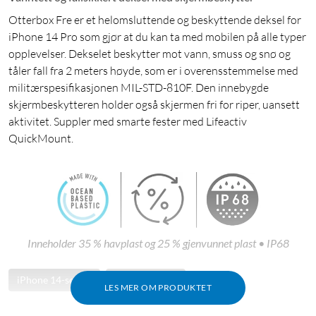
Otterbox Fre er et helomsluttende og beskyttende deksel for
iPhone 14 Pro som gjør at du kan ta med mobilen på alle typer
opplevelser. Dekselet beskytter mot vann, smuss og snø og
tåler fall fra 2 meters høyde, som er i overensstemmelse med
militærspesifikasjonen MIL-STD-810F. Den innebygde
skjermbeskytteren holder også skjermen fri for riper, uansett
aktivitet. Suppler med smarte fester med Lifeactiv
QuickMount.
Inneholder 35 % havplast og 25 % gjenvunnet plast • IP68
iPhone 14-serien
iPhone 14 Pro
LES MER OM PRODUKTET