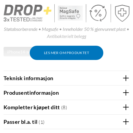
Støtabsorberende • Magsafe • Inneholder 50 % gjenvunnet plast •
Antibakterielt belegg
iPhone14-serien
iPhone 14 Pro
LES MER OM PRODUKTET
Teknisk informasjon
Produsentinformasjon
Kompletter kjøpet ditt
(
8
)
Passer bl.a. til
(
1
)