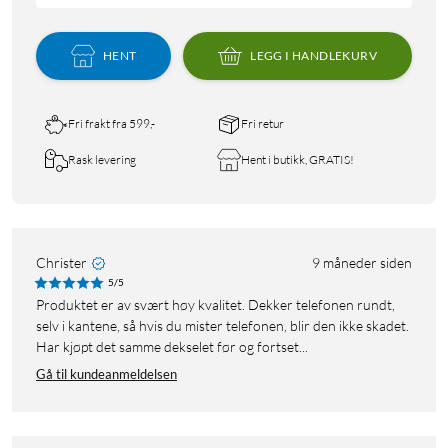
HENT
LEGG I HANDLEKURV
Fri frakt fra 599,-
Fri retur
Rask levering
Hent i butikk, GRATIS!
Christer
9 måneder siden
5/5
Produktet er av svært høy kvalitet. Dekker telefonen rundt,
selv i kantene, så hvis du mister telefonen, blir den ikke skadet.
Har kjøpt det samme dekselet før og fortset...
Gå til kundeanmeldelsen