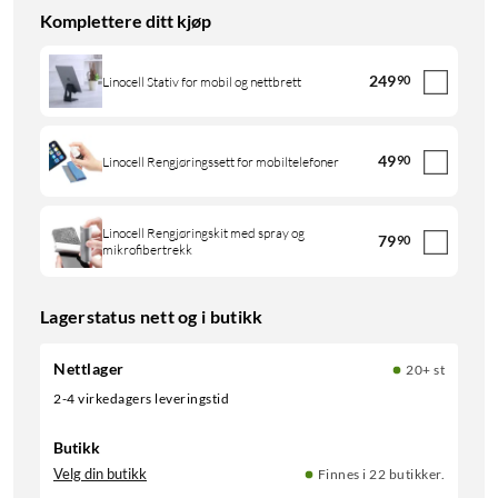
Komplettere ditt kjøp
249
90
Linocell Stativ for mobil og nettbrett
49
90
Linocell Rengjøringssett for mobiltelefoner
Linocell Rengjøringskit med spray og
79
90
mikrofibertrekk
Lagerstatus nett og i butikk
Nettlager
20+ st
2-4 virkedagers leveringstid
Butikk
Velg din butikk
Finnes i 22 butikker.