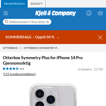
PRIVATPERSON
BEDRIFT
SOMMERSALG – Opptil 50 %
→
OTTERBOX
OTTERBOX SYMMETRY PLUS FOR IPHONE 14 PRO GJENNOMS
Otterbox Symmetry Plus for iPhone 14 Pro
Gjennomsiktig
4.5
Artikkelnr: 22708
(123 kundeanmeldelser)