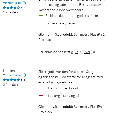
Verifisert kjøper
til knapper og ladekontakt. Beskyttelse av 
4/5
kameraene kunne vært bedre.
3 år siden
Solid, dekker kanter, god passform 
Kamerabeskyttelse
Gjennomgått produkt:
Symmetry Plus iPh 14 
Pro black
Var anmeldelsen nyttig?
Ja
(
0
)
Nei
(
0
)
Morten
Sitter godt, når den først er på. Ser godt ut 
Verifisert kjøper
og føles solid. God støtte for MagSafe med 
5/5
3 år siden
Sitter godt, Ser bra ut
Litt trang å fa av og på
Gjennomgått produkt:
Symmetry Plus iPh 14 
Pro black