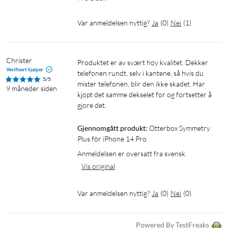
Var anmeldelsen nyttig?
Ja
(
0
)
Nei
(
1
)
Christer
Produktet er av svært høy kvalitet. Dekker 
Verifisert kjøper
telefonen rundt, selv i kantene, så hvis du 
5/5
mister telefonen, blir den ikke skadet. Har 
9 måneder siden
kjøpt det samme dekselet før og fortsetter å 
gjøre det.
Gjennomgått produkt:
Otterbox Symmetry 
Plus för iPhone 14 Pro
Anmeldelsen er oversatt fra svensk
Vis original
Var anmeldelsen nyttig?
Ja
(
0
)
Nei
(
0
)
Powered By TestFreaks