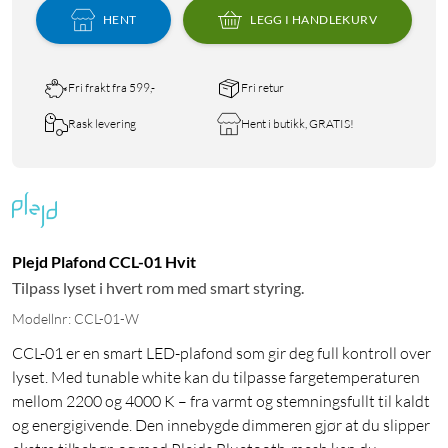
HENT
LEGG I HANDLEKURV
Fri frakt fra 599,-
Fri retur
Rask levering
Hent i butikk, GRATIS!
Plejd Plafond CCL-01 Hvit
Tilpass lyset i hvert rom med smart styring.
Modellnr: CCL-01-W
CCL-01 er en smart LED-plafond som gir deg full kontroll over
lyset. Med tunable white kan du tilpasse fargetemperaturen
mellom 2200 og 4000 K – fra varmt og stemningsfullt til kaldt
og energigivende. Den innebygde dimmeren gjør at du slipper