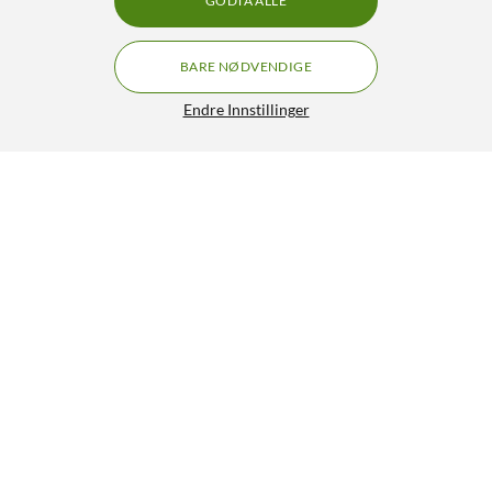
GODTA ALLE
BARE NØDVENDIGE
Endre Innstillinger
Plejd Plafond CCL-01 Hvit
GRATIS FRAKT
999,-
HENT
LEGG I HANDLEKURV
Lignende produkter