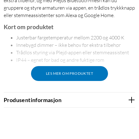
ekstra tilbehør, og med Plejds Bluetooth-mesh kan du
gruppere og styre armaturen via appen, en trådløs trykkknapp
eller stemmeassistenter som Alexa og Google Home.
Kort om produktet
Justerbar fargetemperatur mellom 2200 og 4000 K
Innebygd dimmer – ikke behov for ekstra tilbehør
Trådløs styring via Plejd-appen eller stemmeassistent
IP44 – egnet for bad og andre fuktige rom
LES MER OM PRODUKTET
Riktig lys til enhver anledning
Med tunable white velger du selv om lyset skal være varmt og
Produsentinformasjon
avslappende eller kaldt og konsentrasjonsfremmende. Du kan
også bruke dim to warm, som automatisk gjør lyset varmere
når du dimmer – akkurat som en glødepære.
Enkel å styre og bygge ut