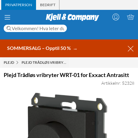
PRIVATPERSON
BEDRIFT
SOMMERSALG – Opptil 50 %
→
PLEJD
PLEJD TRÅDLØS VRIBRYTER WRT-01 FOR EXXACT ANTRASITT
Plejd Trådløs vribryter WRT-01 for Exxact Antrasitt
Artikkelnr: 52328