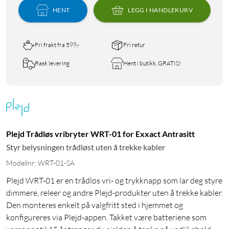
HENT
LEGG I HANDLEKURV
Fri frakt fra 599,-
Fri retur
Rask levering
Hent i butikk, GRATIS!
Plejd Trådløs vribryter WRT-01 for Exxact Antrasitt
Styr belysningen trådløst uten å trekke kabler
Modellnr: WRT-01-SA
Plejd WRT-01 er en trådløs vri- og trykknapp som lar deg styre
dimmere, releer og andre Plejd-produkter uten å trekke kabler.
Den monteres enkelt på valgfritt sted i hjemmet og
konfigureres via Plejd-appen. Takket være batteriene som