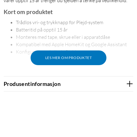
varer opptil 15 år trenger du sjelden å tenke på vedlikehold.
Kort om produktet
Trådløs vri- og trykknapp for Plejd-system
Batteritid på opptil 15 år
Monteres med tape, skrue eller i apparatdåse
Kompatibel med Apple HomeKit og Google Assistant
Konfigureres enkelt via Plejd-appen
LES MER OM PRODUKTET
Plasser den der du trenger den
Produsentinformasjon
Ettersom WRT-01 er helt trådløs kan du sette den akkurat der
du ønsker en lysbryter – ved sengen, i gangen eller ved siden
av sofaen. Den festes med medfølgende dobbeltsidig tape
eller skruer, eller monteres i en standard apparatdåse sammen
med en ramme fra Schneider Exxact-serien.
Mer enn en vanlig dimmer