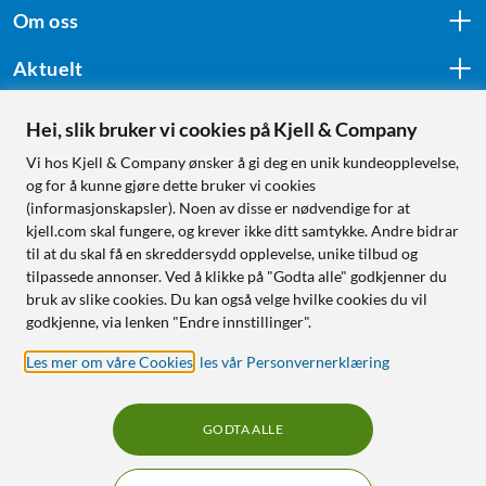
Om oss
Aktuelt
Hei, slik bruker vi cookies på Kjell & Company
Følg oss
Vi hos Kjell & Company ønsker å gi deg en unik kundeopplevelse,
og for å kunne gjøre dette bruker vi cookies
(informasjonskapsler). Noen av disse er nødvendige for at
kjell.com skal fungere, og krever ikke ditt samtykke. Andre bidrar
Handle fra:
til at du skal få en skreddersydd opplevelse, unike tilbud og
tilpassede annonser. Ved å klikke på "Godta alle" godkjenner du
Sverige
bruk av slike cookies. Du kan også velge hvilke cookies du vil
Norge
godkjenne, via lenken "Endre innstillinger".
Les mer om våre Cookies
,
les vår Personvernerklæring
GODTA ALLE