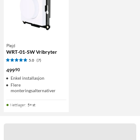
Plejd
WRT-01-SW Vribryter
5.0
(7)
90
499
Enkel installasjon
Flere
monteringsalternativer
Nettlager
:
5+ st