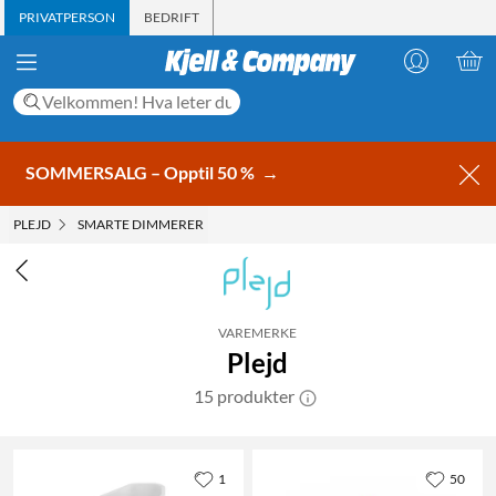
PRIVATPERSON
BEDRIFT
SOMMERSALG – Opptil 50 %
→
PLEJD
SMARTE DIMMERER
VAREMERKE
Plejd
15 produkter
1
50