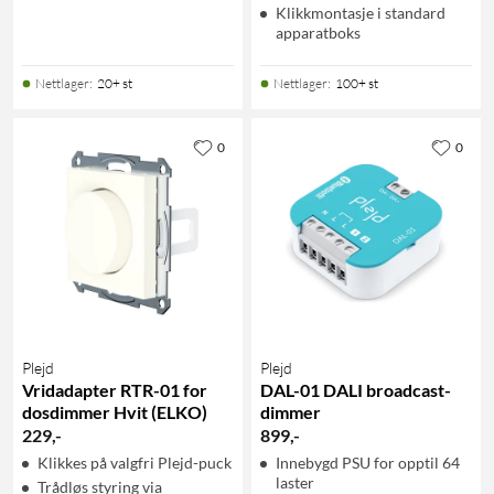
Klikkmontasje i standard
apparatboks
Nettlager
:
20+ st
Nettlager
:
100+ st
0
0
Plejd
Plejd
Vridadapter RTR-01 for
DAL-01 DALI broadcast-
dosdimmer Hvit (ELKO)
dimmer
229
,
-
899
,
-
Klikkes på valgfri Plejd-puck
Innebygd PSU for opptil 64
laster
Trådløs styring via