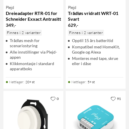
Plejd
Plejd
Dreieadapter RTR-01 for
Trådløs vridratt WRT-01
Schneider Exxact Antrasitt
Svart
349
,
-
629
,
-
Finnes i 2 varianter
Finnes i 2 varianter
Trådløs mesh for
Opptil 15 års batteritid
scenariostyring
Kompatibel med HomeKit,
Alle innstillinger via Plejd-
Google og Alexa
appen
Monteres med tape, skrue
Klikkmontasje i standard
eller i dåse
apparatboks
Nettlager
:
20+ st
Nettlager
:
5+ st
0
91