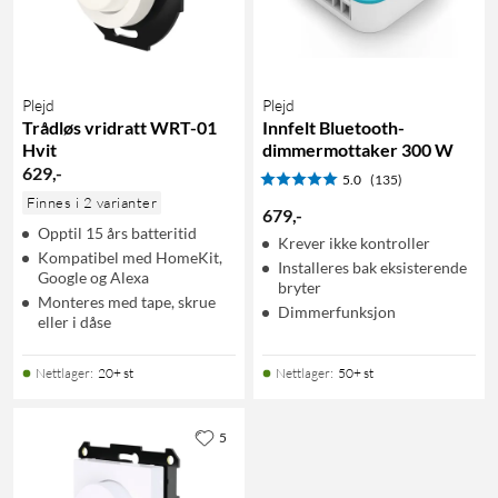
Plejd
Plejd
Trådløs vridratt WRT-01
Innfelt Bluetooth-
Hvit
dimmermottaker 300 W
629
,
-
5.0
(135)
Finnes i 2 varianter
679
,
-
Opptil 15 års batteritid
Krever ikke kontroller
Kompatibel med HomeKit,
Installeres bak eksisterende
Google og Alexa
bryter
Monteres med tape, skrue
Dimmerfunksjon
eller i dåse
Nettlager
:
20+ st
Nettlager
:
50+ st
5