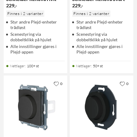
229
,
-
229
,
-
Finnes i 2 varianter
Finnes i 2 varianter
Styr andre Plejd-enheter
Styr andre Plejd-enheter
trådløst
trådløst
Scenestyring via
Scenestyring via
dobbeltklikk på hjulet
dobbeltklikk på hjulet
Alle innstillinger gjøres i
Alle innstillinger gjøres i
Plejd-appen
Plejd-appen
Nettlager
:
100+ st
Nettlager
:
50+ st
0
0