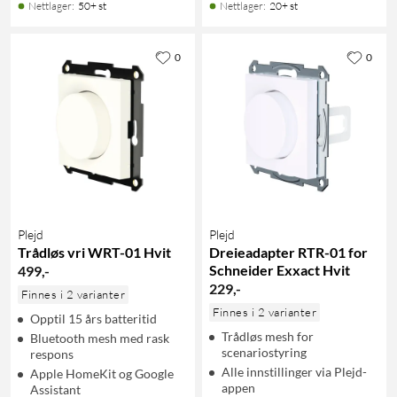
Nettlager
:
50+ st
Nettlager
:
20+ st
0
0
Plejd
Plejd
Trådløs vri WRT-01 Hvit
Dreieadapter RTR-01 for
Schneider Exxact Hvit
499
,
-
229
,
-
Finnes i 2 varianter
Finnes i 2 varianter
Opptil 15 års batteritid
Trådløs mesh for
Bluetooth mesh med rask
scenariostyring
respons
Alle innstillinger via Plejd-
Apple HomeKit og Google
appen
Assistant