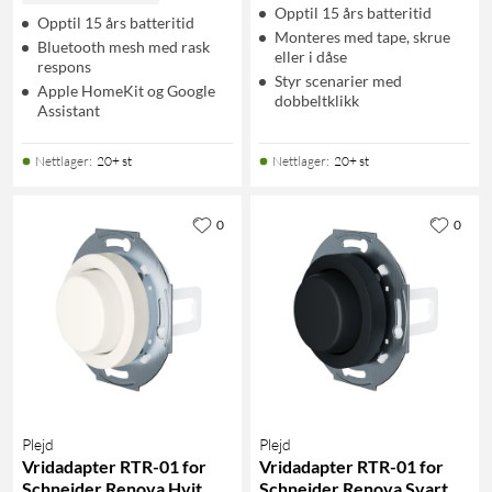
Opptil 15 års batteritid
Opptil 15 års batteritid
Monteres med tape, skrue
Bluetooth mesh med rask
eller i dåse
respons
Styr scenarier med
Apple HomeKit og Google
dobbeltklikk
Assistant
Nettlager
:
20+ st
Nettlager
:
20+ st
0
0
Plejd
Plejd
Vridadapter RTR-01 for
Vridadapter RTR-01 for
Schneider Renova Hvit
Schneider Renova Svart