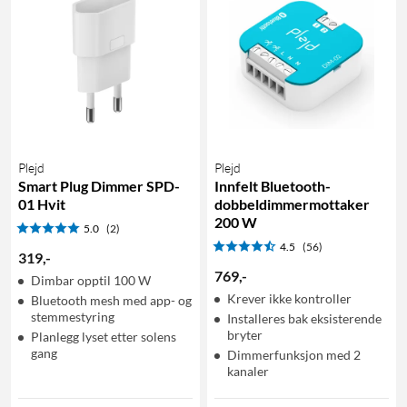
Plejd
Plejd
Smart Plug Dimmer SPD-
Innfelt Bluetooth-
01 Hvit
dobbeldimmermottaker
200 W
5.0
(2)
4.5
(56)
319
,
-
769
,
-
Dimbar opptil 100 W
Krever ikke kontroller
Bluetooth mesh med app- og
stemmestyring
Installeres bak eksisterende
bryter
Planlegg lyset etter solens
gang
Dimmerfunksjon med 2
kanaler