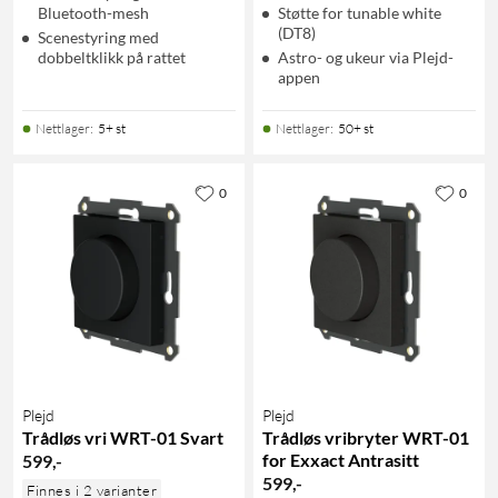
Bluetooth-mesh
Støtte for tunable white
(DT8)
Scenestyring med
dobbeltklikk på rattet
Astro- og ukeur via Plejd-
appen
Nettlager
:
5+ st
Nettlager
:
50+ st
0
0
Plejd
Plejd
Trådløs vri WRT-01 Svart
Trådløs vribryter WRT-01
for Exxact Antrasitt
599
,
-
599
,
-
Finnes i 2 varianter