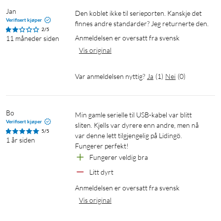
Jan
Den koblet ikke til serieporten. Kanskje det 
Verifisert kjøper
finnes andre standarder? Jeg returnerte den.
2/5
Anmeldelsen er oversatt fra svensk
11 måneder siden
Vis original
Var anmeldelsen nyttig?
Ja
(
1
)
Nei
(
0
)
Bo
Min gamle serielle til USB-kabel var blitt 
Verifisert kjøper
sliten. Kjells var dyrere enn andre, men nå 
5/5
var denne lett tilgjengelig på Lidingö. 
1 år siden
Fungerer perfekt!
Fungerer veldig bra
Litt dyrt
Anmeldelsen er oversatt fra svensk
Vis original