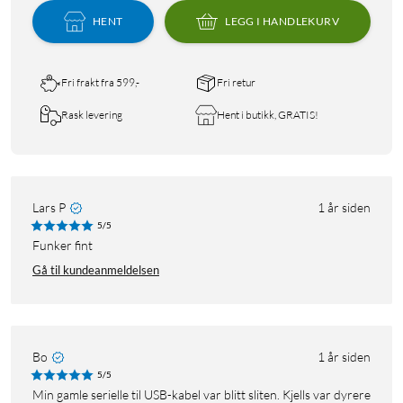
HENT
LEGG I HANDLEKURV
Fri frakt fra 599,-
Fri retur
Rask levering
Hent i butikk, GRATIS!
Lars P
1 år siden
5/5
Funker fint
Gå til kundeanmeldelsen
Bo
1 år siden
5/5
Min gamle serielle til USB-kabel var blitt sliten. Kjells var dyrere