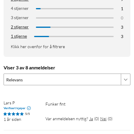
4 stjerner
1
3 stjerner
0
2 stjerner
3
1 stjerne
3
Klikk her ovenfor for å filtrere
Viser 3 av 8 anmeldelser
Relevans
Lars P
Funker fint
Verifisert kjøper
5/5
Var anmeldelsen nyttig?
Ja
(
0
)
Nei
(
0
)
1 år siden