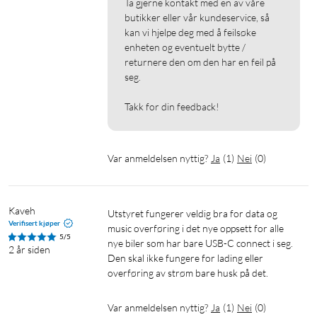
Ta gjerne kontakt med en av våre 
butikker eller vår kundeservice, så 
kan vi hjelpe deg med å feilsøke 
enheten og eventuelt bytte / 
returnere den om den har en feil på 
seg.

Takk for din feedback!
Var anmeldelsen nyttig?
Ja
(
1
)
Nei
(
0
)
Kaveh
Utstyret fungerer veldig bra for data og 
Verifisert kjøper
music overføring i det nye oppsett for alle 
5/5
nye biler som har bare USB-C connect i seg.

2 år siden
Den skal ikke fungere for lading eller 
overføring av strøm bare husk på det.
Var anmeldelsen nyttig?
Ja
(
1
)
Nei
(
0
)