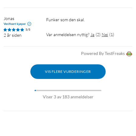
Jonas
Funker som den skal.
Verifisert kjøper
5/5
Var anmeldelsen nyttig?
Ja
(
2
)
Nei
(
1
)
2 år siden
Powered By TestFreaks
VIS FLERE VURDERINGER
Viser 3 av 183 anmeldelser