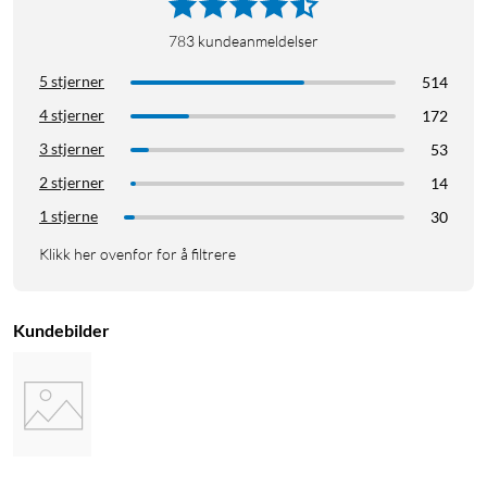
783
kundeanmeldelser
5 stjerner
514
4 stjerner
172
3 stjerner
53
2 stjerner
14
1 stjerne
30
Klikk her ovenfor for å filtrere
Kundebilder