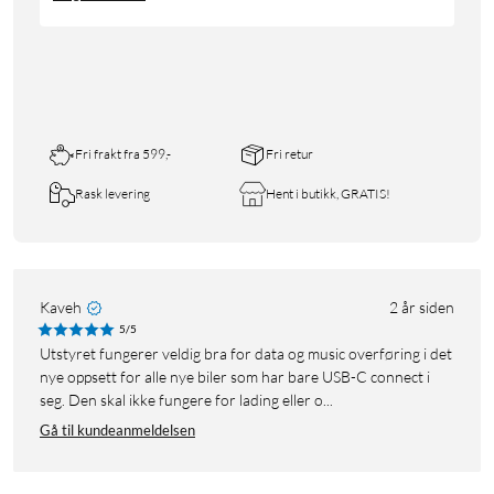
Fri frakt fra 599,-
Fri retur
Rask levering
Hent i butikk, GRATIS!
Kaveh
2 år siden
5/5
Utstyret fungerer veldig bra for data og music overføring i det
nye oppsett for alle nye biler som har bare USB-C connect i
seg. Den skal ikke fungere for lading eller o...
Gå til kundeanmeldelsen