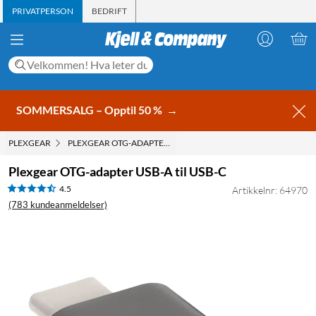
PRIVATPERSON
BEDRIFT
SOMMERSALG – Opptil 50 %
→
PLEXGEAR
PLEXGEAR OTG-ADAPTER USB-A TIL USB-C
Plexgear OTG-adapter USB-A til USB-C
4.5
Artikkelnr: 64970
(783 kundeanmeldelser)