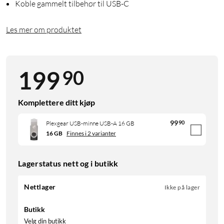
Koble gammelt tilbehør til USB-C
Les mer om produktet
90
199
Komplettere ditt kjøp
99
90
Plexgear USB-minne USB-A 16 GB
16 GB
Finnes i 2 varianter
Lagerstatus nett og i butikk
Nettlager
Ikke på lager
Butikk
Velg din butikk