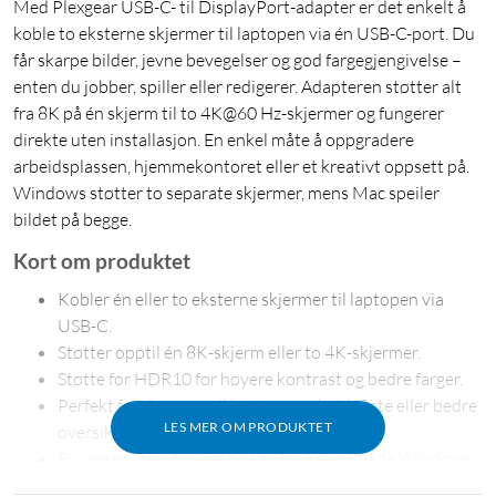
Med Plexgear USB-C- til DisplayPort-adapter er det enkelt å
koble to eksterne skjermer til laptopen via én USB-C-port. Du
får skarpe bilder, jevne bevegelser og god fargegjengivelse –
enten du jobber, spiller eller redigerer. Adapteren støtter alt
fra 8K på én skjerm til to 4K@60 Hz-skjermer og fungerer
direkte uten installasjon. En enkel måte å oppgradere
arbeidsplassen, hjemmekontoret eller et kreativt oppsett på.
Windows støtter to separate skjermer, mens Mac speiler
bildet på begge.
Kort om produktet
Kobler én eller to eksterne skjermer til laptopen via
USB-C.
Støtter opptil én 8K-skjerm eller to 4K-skjermer.
Støtte for HDR10 for høyere kontrast og bedre farger.
Perfekt for deg som vil ha større arbeidsflate eller bedre
LES MER OM PRODUKTET
oversikt.
Fungerer uten drivere og kan brukes på både Windows
og Mac (Mac viser samme bilde på begge skjermene).