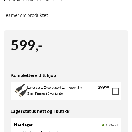
Les mer om produktet
599
,
-
Komplettere ditt kjøp
299
90
Luxorparts Displayport 1.4- kabel 3 m
3 m
Finnes i 3 varianter
Lagerstatus nett og i butikk
Nettlager
100+ st