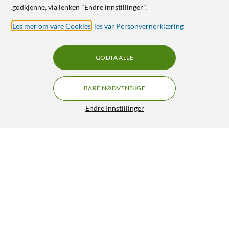
godkjenne, via lenken "Endre innstillinger".
Les mer om våre Cookies
,
les vår Personvernerklæring
GODTA ALLE
BARE NØDVENDIGE
Endre Innstillinger
Plexgear USB-C- til 2x DisplayPort-adapter
GRATIS FRAKT
599,-
HENT
LEGG I HANDLEKURV