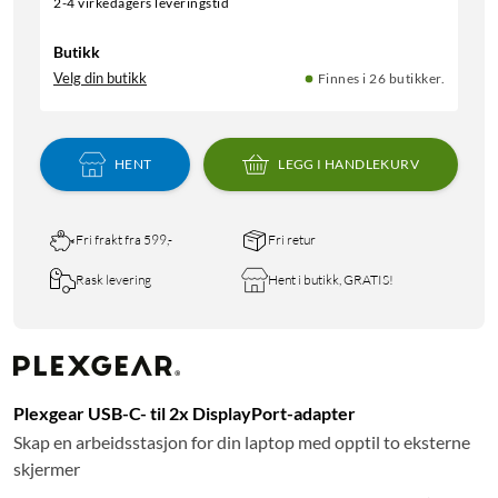
2-4 virkedagers leveringstid
Butikk
Velg din butikk
Finnes i 26 butikker.
HENT
LEGG I HANDLEKURV
Fri frakt fra 599,-
Fri retur
Rask levering
Hent i butikk, GRATIS!
Plexgear USB-C- til 2x DisplayPort-adapter
Skap en arbeidsstasjon for din laptop med opptil to eksterne
skjermer