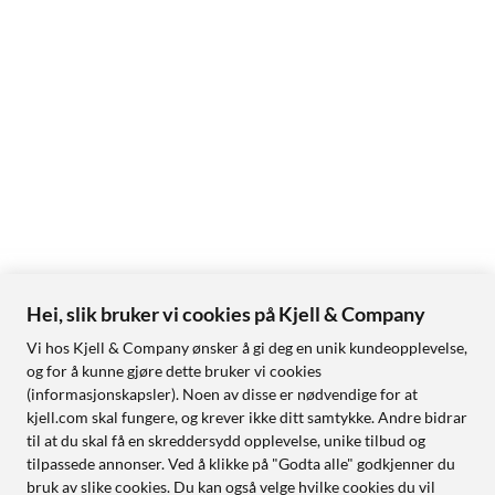
Hei, slik bruker vi cookies på Kjell & Company
Vi hos Kjell & Company ønsker å gi deg en unik kundeopplevelse,
og for å kunne gjøre dette bruker vi cookies
(informasjonskapsler). Noen av disse er nødvendige for at
kjell.com skal fungere, og krever ikke ditt samtykke. Andre bidrar
til at du skal få en skreddersydd opplevelse, unike tilbud og
tilpassede annonser. Ved å klikke på "Godta alle" godkjenner du
bruk av slike cookies. Du kan også velge hvilke cookies du vil