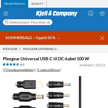
PRIVATPERSON
BEDRIFT
SOMMERSALG – Opptil 50 %
→
PLEXGEAR
PLEXGEAR UNIVERSAL USB-C TIL DC-KABEL 100 W
Plexgear Universal USB-C til DC-kabel 100 W
4.5
Artikkelnr: 65923
(73 kundeanmeldelser)
(1 spørsmål/svar)
|