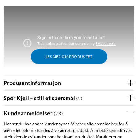
LES MER OM PRODUKTET
Produsentinformasjon
Spør Kjell – still et spørsmål
(
1
)
Kundeanmeldelser
(
73
)
Medfølgende DC-adaptere:
Her ser du hva andre kunder synes. Vi viser alle anmeldelser for å
2.5x0.7 -I
gjøre det enklere for deg å velge rett produkt. Anmeldelsene skrives
4.0x1.7 - yellow G
utelukkende av kunder som har kjøpt produktet. Karakterer og