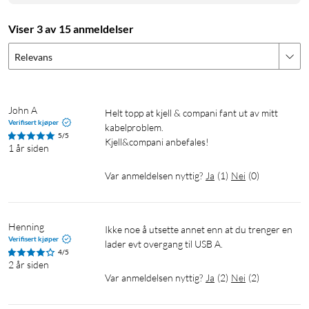
Spenning
Viser 3 av 15 anmeldelser
PD-lader output 5 V - enhet 5 V
PD-lader output 5 V, 9 V - enhet 9 V
Relevans
PD-lader output 5 V, 9 V, 12 V - enhet 12 V
PD-lader output 5 V, 9 V, 12 V, 15 V - enhet 15 V
PD-lader output 5 V, 9 V, 12 V, 15 V, 20 V - enhet 20 V
John A
Helt topp at kjell & compani fant ut av mitt 
Verifisert kjøper
kabelproblem. 

5/5
Reiselader
Laptop-lader
Kjell&compani anbefales!
1 år siden
Var anmeldelsen nyttig?
Ja
(
1
)
Nei
(
0
)
Henning
Ikke noe å utsette annet enn at du trenger en 
Verifisert kjøper
lader evt overgang til USB A. 
4/5
2 år siden
Var anmeldelsen nyttig?
Ja
(
2
)
Nei
(
2
)