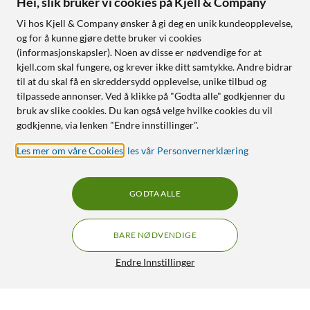
Hei, slik bruker vi cookies på Kjell & Company
Vi hos Kjell & Company ønsker å gi deg en unik kundeopplevelse,
og for å kunne gjøre dette bruker vi cookies
(informasjonskapsler). Noen av disse er nødvendige for at
kjell.com skal fungere, og krever ikke ditt samtykke. Andre bidrar
til at du skal få en skreddersydd opplevelse, unike tilbud og
tilpassede annonser. Ved å klikke på "Godta alle" godkjenner du
bruk av slike cookies. Du kan også velge hvilke cookies du vil
godkjenne, via lenken "Endre innstillinger".
Les mer om våre Cookies
,
les vår Personvernerklæring
GODTA ALLE
BARE NØDVENDIGE
Endre Innstillinger
Plexgear Universal USB-C til DC-kabel 100 W
299,90