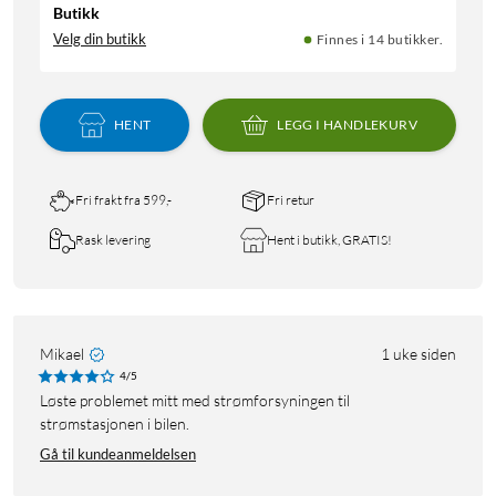
Butikk
Velg din butikk
Finnes i 14 butikker.
HENT
LEGG I HANDLEKURV
Fri frakt fra 599,-
Fri retur
Rask levering
Hent i butikk, GRATIS!
Mikael
1 uke siden
4/5
Løste problemet mitt med strømforsyningen til
strømstasjonen i bilen.
Gå til kundeanmeldelsen