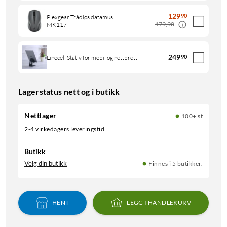
129
90
Plexgear Trådløs datamus
179,90
MK117
249
90
Linocell Stativ for mobil og nettbrett
Lagerstatus nett og i butikk
Nettlager
100+ st
2-4 virkedagers leveringstid
Butikk
Velg din butikk
Finnes i 5 butikker.
HENT
LEGG I HANDLEKURV