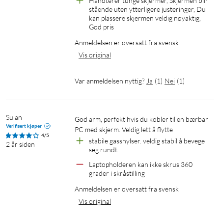
Håndterer tunge skjermer, Skjermen blir 
stående uten ytterligere justeringer, Du 
kan plassere skjermen veldig nøyaktig, 
God pris
Anmeldelsen er oversatt fra svensk
Vis original
Var anmeldelsen nyttig?
Ja
(
1
)
Nei
(
1
)
Sulan
God arm, perfekt hvis du kobler til en bærbar 
Verifisert kjøper
PC med skjerm. Veldig lett å flytte
4/5
stabile gasshylser. veldig stabil å bevege 
2 år siden
seg rundt
Laptopholderen kan ikke skrus 360 
grader i skråstilling
Anmeldelsen er oversatt fra svensk
Vis original