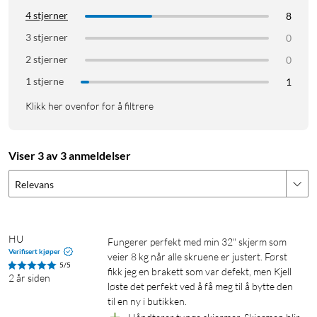
4 stjerner
8
3 stjerner
0
2 stjerner
0
1 stjerne
1
Klikk her ovenfor for å filtrere
Viser 3 av 3 anmeldelser
Relevans
HU
Fungerer perfekt med min 32" skjerm som 
Verifisert kjøper
veier 8 kg når alle skruene er justert. Først 
5/5
fikk jeg en brakett som var defekt, men Kjell 
2 år siden
løste det perfekt ved å få meg til å bytte den 
til en ny i butikken.