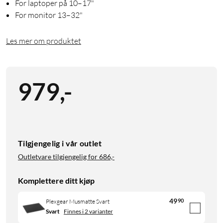
For laptoper på 10–17"
For monitor 13–32"
Les mer om produktet
979
,
-
Tilgjengelig i vår outlet
Outletvare tilgjengelig for
686,-
Komplettere ditt kjøp
49
90
Plexgear Musmatte Svart
Svart
Finnes i 2 varianter