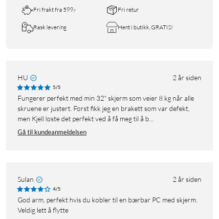
Fri frakt fra 599,-
Fri retur
Rask levering
Hent i butikk, GRATIS!
HU
2 år siden
5/5
Fungerer perfekt med min 32" skjerm som veier 8 kg når alle
skruene er justert. Først fikk jeg en brakett som var defekt,
men Kjell løste det perfekt ved å få meg til å b...
Gå til kundeanmeldelsen
Sulan
2 år siden
4/5
God arm, perfekt hvis du kobler til en bærbar PC med skjerm.
Veldig lett å flytte