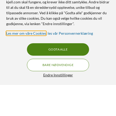
kjell.com skal fungere, og krever ikke ditt samtykke. Andre bidrar
til at du skal få en skreddersydd opplevelse, unike tilbud og
tilpassede annonser. Ved å klikke på "Godta alle" godkjenner du
bruk av slike cookies. Du kan også velge hvilke cookies du vil
godkjenne, via lenken "Endre innstillinger".
Les mer om våre Cookies
,
les vår Personvernerklæring
GODTA ALLE
BARE NØDVENDIGE
Endre Innstillinger
Plexgear Kombinert bordfeste for laptop og
GRATIS FRAKT
monitor 13-32"
979,-
4.5/5
HENT
LEGG I HANDLEKURV