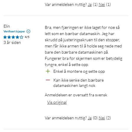
Var anmeldelsen nyttig?
Ja
(
1
)
Nei
(
1
)
Elin
Bra, men fjæringen er ikke laget for noe så 
Verifisert kjøper
lett som en bærbar datamaskin. Jeg har 
4/5
skrudd på justeringsskruen til den stopper, 
3 år siden
men får ikke armen til å holde seg nede med 
bare den bærbare datamaskinen på. 
Fungerer bra for skjermen som er betydelig 
tyngre, enkel å sette opp.
Enkel å montere og sette opp
Kan ikke senke den bærbare 
datamaskinen langt nok
Anmeldelsen er oversatt fra svensk
Vis original
Var anmeldelsen nyttig?
Ja
(
0
)
Nei
(
2
)