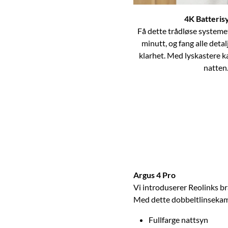
4K Batteris
Få dette trådløse systemet
minutt, og fang alle detal
klarhet. Med lyskastere ka
natten
Argus 4 Pro
Vi introduserer Reolinks b
Med dette dobbeltlinsekame
Fullfarge nattsyn