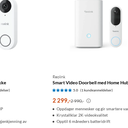
Reolink
kke
Smart Video Doorbell med Home Hu
delser)
5.0
(1 kundeanmeldelser)
2 299
,
-
2 990,-
MP
Oppdager mennesker og gir smartere var
Krystallklar 2K-videokvalitet
jenkjenning av
Opptil 6 måneders batteridrift