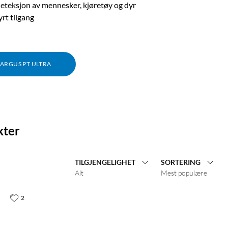
eteksjon av mennesker, kjøretøy og dyr
yrt tilgang
 ARGUS PT ULTRA
kter
TILGJENGELIGHET
SORTERING
Alt
Mest populære
2