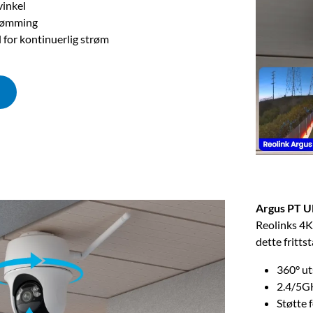
inkel
trømming
l for kontinuerlig strøm
Argus PT U
Reolinks 4K
dette fritts
360° ut
2.4/5G
Støtte 