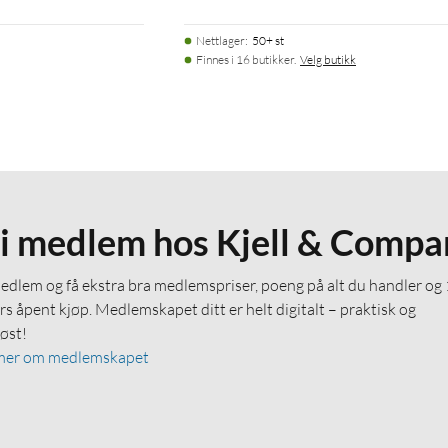
Nettlager
:
50+ st
Finnes i 16 butikker.
Velg butikk
li medlem hos Kjell & Compa
medlem og få ekstra bra medlemspriser, poeng på alt du handler og
rs åpent kjøp. Medlemskapet ditt er helt digitalt – praktisk og
løst!
mer om medlemskapet