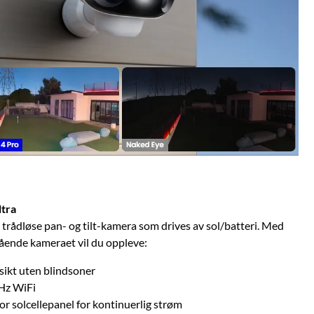
ltra
 trådløse pan- og tilt-kamera som drives av sol/batteri. Med
tående kameraet vil du oppleve:
sikt uten blindsoner
Hz WiFi
for solcellepanel for kontinuerlig strøm