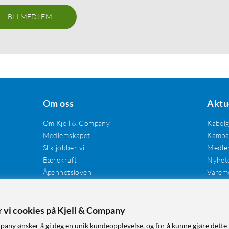
BLI MEDLEM
Om oss
Aktu
Om Kjell & Company
Kabel
Medlemskapet
Kampan
Slik jobber vi
Medle
Bærekraft
Nyhet
Åpenhetsloven
Varem
Karriere
Våre butikker
er vi cookies på Kjell & Company
Tilgjengelighet
pany ønsker å gi deg en unik kundeopplevelse, og for å kunne gjøre dette 