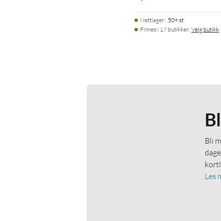
Nettlager
:
50+ st
Finnes i 17 butikker.
Velg butikk
B
Bli 
dage
kort
Les 