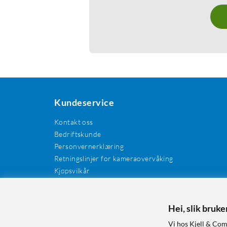
Kundeservice
Kontakt oss
Bedriftskunde
Personvernerklæring
Retningslinjer for kameraovervåking
Kjøpsvilkår
EE-avfall
Cookies / informasjonskapsler
Hei, slik bruk
Kundeanmeldelser
Manualer og drivere
Vi hos Kjell & Com