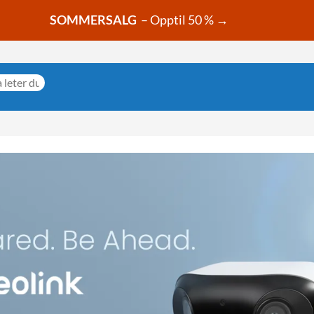
SOMMERSALG
– Opptil 50 % →