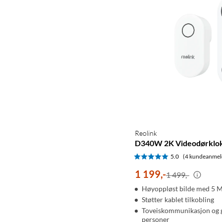
Reolink
D340W 2K Videodørklo
5.0
(4 kundeanmel
1 199
,
-
1 499,-
Høyoppløst bilde med 5 
Støtter kablet tilkobling
Toveiskommunikasjon og g
personer