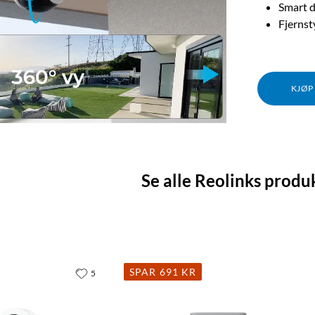
Smart d
Fjernst
KJØP
Se alle Reolinks produ
SPAR 691 KR
5