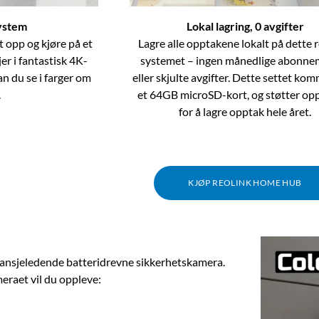
ystem
Lokal lagring, 0 avgifter
 opp og kjøre på et
Lagre alle opptakene lokalt på dette 
jer i fantastisk 4K-
systemet – ingen månedlige abonne
n du se i farger om
eller skjulte avgifter. Dette settet k
.
et 64GB microSD-kort, og støtter opp
for å lagre opptak hele året.
KJØP REOLINK HOME HUB
ransjeledende batteridrevne sikkerhetskamera.
raet vil du oppleve: