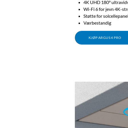
4K UHD 180° ultravidv
Wi-Fi 6 for jevn 4K-s
Støtte for solcellepane
Værbestandig
KJØP ARGUS 4 PRO