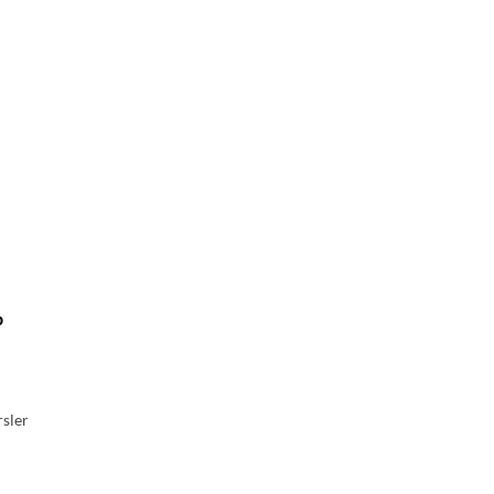
b
sler