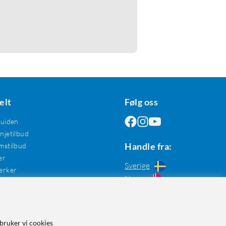
elt
Følg oss
guiden
jetilbud
Handle fra:
mstilbud
er
Sverige
erker
Norge
bruker vi cookies