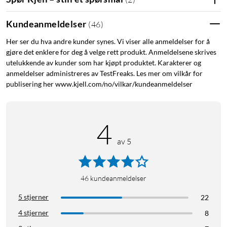
hjemme, og med toveis samtaler kan du snakke med alle
besøkende som står ved døren, uansett hvor du er.
Kundeanmeldelser
(
46
)
Her ser du hva andre kunder synes. Vi viser alle anmeldelser for å
gjøre det enklere for deg å velge rett produkt. Anmeldelsene skrives
utelukkende av kunder som har kjøpt produktet. Karakterer og
anmeldelser administreres av TestFreaks. Les mer om vilkår for
publisering her www.kjell.com/no/vilkar/kundeanmeldelser
Gå aldri glipp av en besøkende
Avanserte bevegelsesinnstillinger gir deg varsler i sanntid på
mobilen eller nettbrettet ditt når noen trykker på din Video
4
Doorbell Wired, eller bevegelse oppdages.
av 5
46
kundeanmeldelser
5 stjerner
Beskytt det som er viktigst
22
4 stjerner
8
Tilpass bevegelsessonene til bare å oppdage bevegelser i ditt