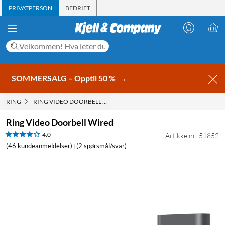
PRIVATPERSON
BEDRIFT
SOMMERSALG – Opptil 50 %
→
RING
RING VIDEO DOORBELL WIRED
Ring Video Doorbell Wired
4.0
Artikkelnr: 51852
(46 kundeanmeldelser)
(2 spørsmål/svar)
|