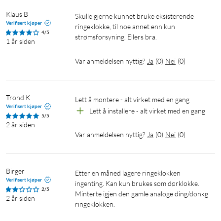
Alltid påslått
Klaus B
Skulle gjerne kunnet bruke eksisterende 
Verifisert kjøper
Installer Ring Video Doorbell Wired med dine eksisterende
ringeklokke, til noe annet enn kun 
4/5
strømsforsyning. Ellers bra.
dørklokkeledninger for drift og sinnsro hele døgnet.
1 år siden
Var anmeldelsen nyttig?
Ja
(
0
)
Nei
(
0
)
Trond K
Lett å montere - alt virket med en gang
Ring Protect
Verifisert kjøper
Lett å installere - alt virket med en gang
5/5
Standardfunksjoner som øyeblikkelig varsling,
2 år siden
sanntidsvisning, toveis samtale og avansert
Var anmeldelsen nyttig?
Ja
(
0
)
Nei
(
0
)
bevegelsesdetektering er tilgjengelig med én gang og uten
ekstra kostnad på alle kompatible Ring-enheter. Få enda mer
ut av alle dine Ring Video-dørklokker og
Birger
Etter en måned lagere ringeklokken 
Verifisert kjøper
overvåkningskameraer med et Ring Protect-abonnement, og
ingenting. Kan kun brukes som dørklokke. 
2/5
aktiver videoopptak, øyeblikksbilder og Advanced Pre-Roll på
Minterte igjen den gamle analoge ding/donkg 
2 år siden
ringeklokken.
enheten. Ring Protect er et valgfritt abonnement der du kan ta
opp, se gjennom og dele øyeblikkene du gikk glipp av, når som