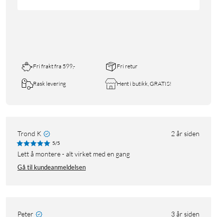
Fri frakt fra 599,-
Fri retur
Rask levering
Hent i butikk, GRATIS!
Trond K
2 år siden
5/5
Lett å montere - alt virket med en gang
Gå til kundeanmeldelsen
Peter
3 år siden