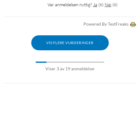
Var anmeldelsen nyttig?
Ja
(
6
)
Nei
(
6
)
helst. Du kan prøve Ring Protect kostnadsfri i 30 dager.
Powered By TestFreaks
VIS FLERE VURDERINGER
Viser 3 av 19 anmeldelser