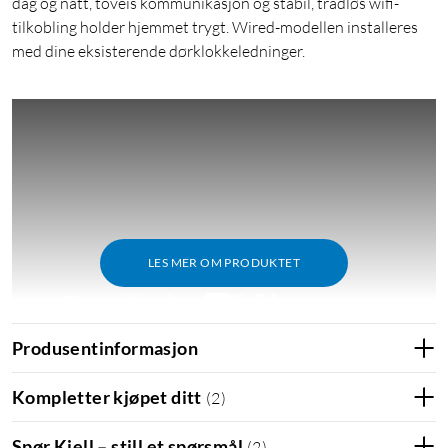
dag og natt, toveis kommunikasjon og stabil, trådløs wifi-
tilkobling holder hjemmet trygt. Wired-modellen installeres
med dine eksisterende dørklokkeledninger.
LES MER OM PRODUKTET
Produsentinformasjon
Kompletter kjøpet ditt
(
2
)
Se, hør og snakk med besøkende hvor som helst
Med 1080p HD-video og Live View kan du se hva som skjer
Spør Kjell – still et spørsmål
(
2
)