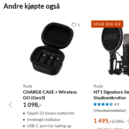
Andre kjøpte også
SPAR 800 KR
1
Rode
Rode
CHARGE CASE + Wireless
NT1 Signature Se
GO (Gen3)
Studiomikrofon
1 098
,
-
4.5
(3 kundeanmeldelser)
Opptil 21 timers batteritid
Innebygd indikator
1 495
,
-
2 295,-
USB-C port for lading og