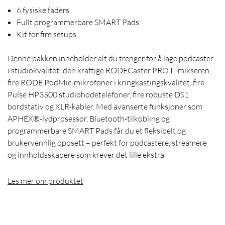
6 fysiske faders
Fullt programmerbare SMART Pads
Kit for fire setups
Denne pakken inneholder alt du trenger for å lage podcaster
i studiokvalitet: den kraftige RØDECaster PRO II-mikseren,
fire RØDE PodMic-mikrofoner i kringkastingskvalitet, fire
Pulse HP3500 studiohodetelefoner, fire robuste DS1
bordstativ og XLR-kabler. Med avanserte funksjoner som
APHEX®-lydprosessor, Bluetooth-tilkobling og
programmerbare SMART Pads får du et fleksibelt og
brukervennlig oppsett – perfekt for podcastere, streamere
og innholdsskapere som krever det lille ekstra.
Les mer om produktet