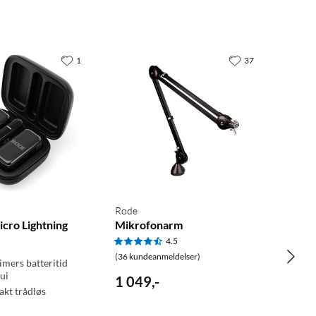
1
37
Rode
cro Lightning
Mikrofonarm
4.5
(36 kundeanmeldelser)
imers batteritid
ui
1 049
,
-
kt trådløs