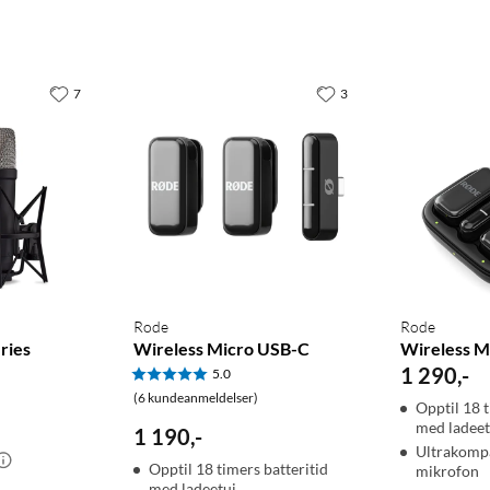
7
3
Rode
Rode
ries
Wireless Micro USB-C
Wireless Mi
1 290
,
-
5.0
(6 kundeanmeldelser)
Opptil 18 t
med ladeet
1 190
,
-
Ultrakompa
Opptil 18 timers batteritid
mikrofon
med ladeetui