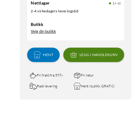
Nettlager
1+ st
2-4 virkedagers leveringstid
Butikk
Velg din butikk
HENT
LEGG I HANDLEKURV
Fri frakt fra 599,-
Fri retur
Rask levering
Hent i butikk, GRATIS!