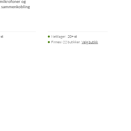
 mikrofoner og
k sammenkobling
 st
Nettlager
:
20+ st
Finnes i 22 butikker.
Velg butikk