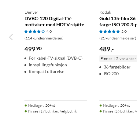
Denver
Kodak
Leveres med
DVBC-120 Digital-TV-
Gold 135-film 36
1 x RØDECaster Pro II
mottaker med HDTV-støtte
farge ISO 200 3-
1 x SC27 USB-C til C-kabel
4.0
5.0
1 x USB-C strømadapter
(114 kundeanmeldelser)
(21 kundeanmeldelser)
1 x AC strømkabel
499
90
489
,
-
4 x RØDE PodMic
For kabel-TV-signal (DVB-C)
Finnes i 2 varianter
4 x NTH-100
Innspillingsfunksjon
36 fargebilder
4 x PSA 1+
Kompakt utførelse
ISO 200
4 x Pulse XLR/XLR-kabler (2m)
Nettlager
:
20+ st
Nettlager
:
20+ st
Finnes i 19 butikker.
Velg butikk
Finnes i 26 butikker.
V