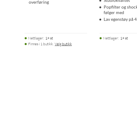
Studiokvalitet
overføring
Popfilter og sho
følger med
Lav egenstøy på 
Nettlager
:
1+ st
Nettlager
:
1+ st
Finnes i 1 butikk.
Velg butikk