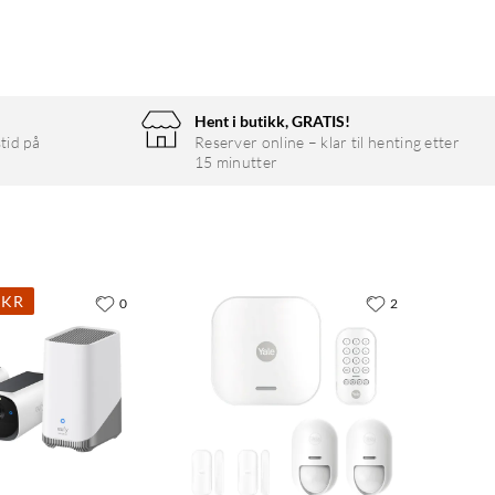
Hent i butikk, GRATIS!
tid på
Reserver online – klar til henting etter
15 minutter
 KR
0
2