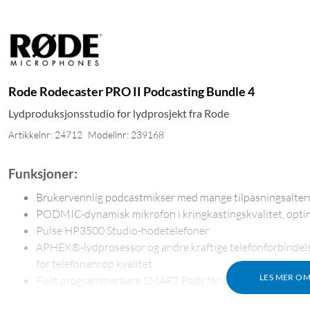
Rode Rodecaster PRO II Podcasting Bundle 4
Lydproduksjonsstudio for lydprosjekt fra Rode
Artikkelnr: 24712
Modellnr: 239168
Funksjoner:
Brukervennlig podcastmikser med mange tilpasningsalter
PODMIC-dynamisk mikrofon i kringkastingskvalitet, optim
Pulse HP3500 Studio-hodetelefoner
APHEX®-lydprosessor og andre kraftige telefonforbindel
for telefonanrop kvalitet
LES MER O
Fullt programmerbare SMART Pads for å kontrollere lyd og