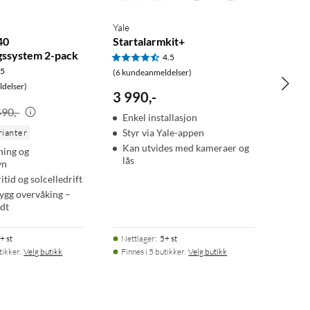
Yale
40
Startalarmkit+
ssystem 2-pack
4.5
.5
(6 kundeanmeldelser)
delser)
3 990
,
-
490,-
Enkel installasjon
rianter
Styr via Yale-appen
Kan utvides med kameraer og
ning og
lås
yn
itid og solcelledrift
rygg overvåking –
dt
+ st
Nettlager
:
5+ st
tikker.
Velg butikk
Finnes i 5 butikker.
Velg butikk