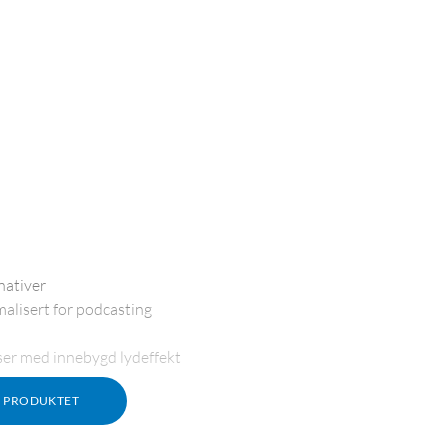
nativer
alisert for podcasting
ser med innebygd lydeffekt
M PRODUKTET
 effekter