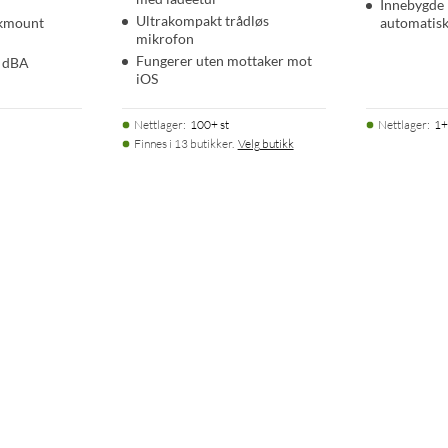
Innebygde
Ultrakompakt trådløs
ckmount
automatis
mikrofon
Fungerer uten mottaker mot
4 dBA
iOS
Nettlager
:
100+ st
Nettlager
:
1+
Finnes i 13 butikker.
Velg butikk