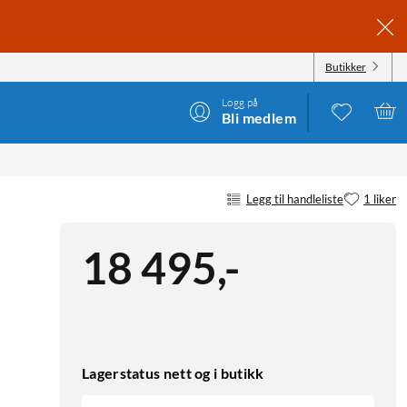
Butikker
Logg på
Bli medlem
Legg til handleliste
1 liker
18 495
,
-
Lagerstatus nett og i butikk