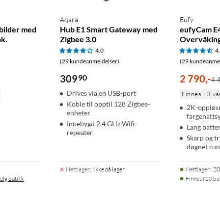
Aqara
Eufy
 bilder med
Hub E1 Smart Gateway med
eufyCam E
pk.
Zigbee 3.0
Overvåking
4.0
4
(29 kundeanmeldelser)
(29 kundeanmel
309
90
2 790
,
-
4 
Drives via en USB-port
Finnes i 3 va
Koble til opptil 128 Zigbee-
2K-oppløs
enheter
fargenatts
Innebygd 2,4 GHz Wifi-
Lang batter
repeater
Skarp og t
døgnet run
Nettlager
:
Ikke på lager
Nettlager
:
20
elg butikk
Finnes i 20 bu