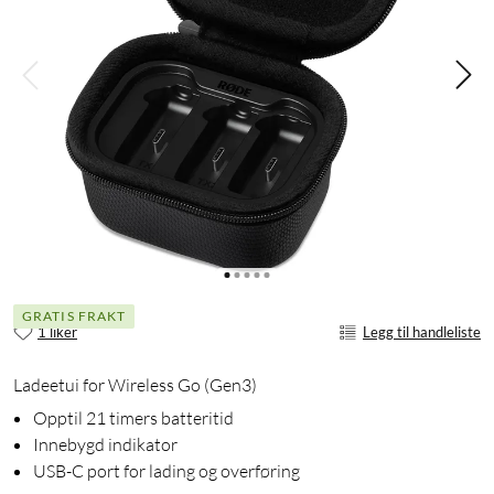
GRATIS FRAKT
1 liker
Legg til handleliste
Ladeetui for Wireless Go (Gen3)
Opptil 21 timers batteritid
Innebygd indikator
USB-C port for lading og overføring