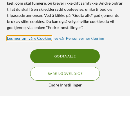
kjell.com skal fungere, og krever ikke ditt samtykke. Andre bidrar
til at du skal få en skreddersydd opplevelse, unike tilbud og
tilpassede annonser. Ved å klikke på "Godta alle" godkjenner du
bruk av slike cookies. Du kan også velge hvilke cookies du vil
godkjenne, via lenken "Endre innstillinger".
Les mer om våre Cookies
,
les vår Personvernerklæring
GODTA ALLE
BARE NØDVENDIGE
Endre Innstillinger
Rode CHARGE CASE + Wireless GO (Gen3)
GRATIS FRAKT
1 098,-
HENT
LEGG I HANDLEKURV