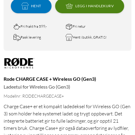
HENT
LEGG I HANDLEKURV
Fri frakt fra 599,-
Fri retur
Rask levering
Hent i butikk, GRATIS!
Rode CHARGE CASE + Wireless GO (Gen3)
Ladeetui for Wireless Go (Gen3)
Modellnr: RODECHARGECASE+
Charge Case+ er et kompakt ladedeksel for Wireless GO (Gen
3) som holder hele systemet ladet og trygt oppbevart. Det
integrerte batteriet gir to fulle ladninger, og gir opptil 21
timers bruk. Charge Case+ gir også dataoverføring av lydfiler,