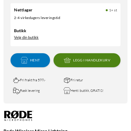
Nettlager
1+ st
2-4 virkedagers leveringstid
Butikk
Velg din butikk
HENT
LEGG I HANDLEKURV
Fri frakt fra 599,-
Fri retur
Rask levering
Hent i butikk, GRATIS!
Rode Wireless Micro Lightning