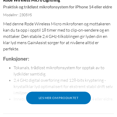
Praktisk og trådløst mikrofonsystem for iPhone 14 eller eldre
Modellnr: 230595
Med denne Røde Wireless Micro mikrofonen og mottakeren
kan du ta opp i opptil 18 timer med to clip-on-sendere og en
mottaker. Den stabile 2,4 GHz-tilkoblingen gir lyden din en
klar lyd mens GainAssist sørger for at nivåene alltid er
perfekte.
Funksjoner:
Tokanals, trådløst mikrofonsystem for opptak av to
lydkilder samtidig.
2,4 GHz digital overføring med 128-bits kryptering -
krystallklar lyd optimalisert for ekstremt stabil drift selv
i miljøer med radiotetthet.
LES MER OM PRODUKTET
Innebygget Lighntning kontakt for iPhone 14 eller eldre.