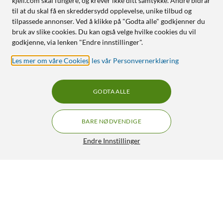
kjell.com skal fungere, og krever ikke ditt samtykke. Andre bidrar
til at du skal få en skreddersydd opplevelse, unike tilbud og
tilpassede annonser. Ved å klikke på "Godta alle" godkjenner du
bruk av slike cookies. Du kan også velge hvilke cookies du vil
godkjenne, via lenken "Endre innstillinger".
Les mer om våre Cookies
,
les vår Personvernerklæring
GODTA ALLE
BARE NØDVENDIGE
Endre Innstillinger
Rode Wireless Micro Lightning
GRATIS FRAKT
1 290,-
HENT
LEGG I HANDLEKURV