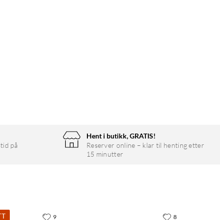
Hent i butikk, GRATIS!
tid på
Reserver online – klar til henting etter
15 minutter
TT
9
8