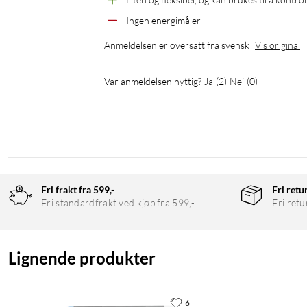
Ingen energimåler 
Anmeldelsen er oversatt fra svensk
Vis original
Var anmeldelsen nyttig?
Ja
(
2
)
Nei
(
0
)
Fri frakt fra 599,-
Fri retu
Fri standardfrakt ved kjøp fra 599,-
Fri retu
Lignende produkter
6