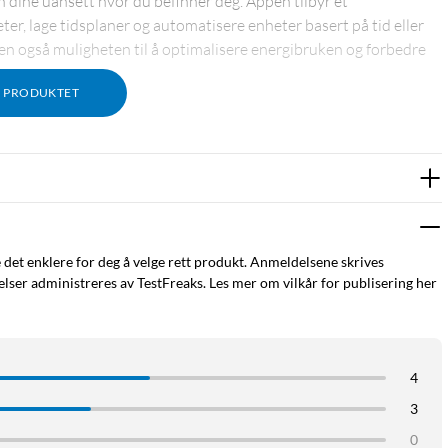
 dine uansett hvor du befinner deg. Appen tilbyr et
ter, lage tidsplaner og automatisere enheter basert på tid eller
en også muligheten til å optimalisere energibruken og forbedre
M PRODUKTET
former, inkludert Google Assistant og Amazon Alexa. Dette betyr
r i hjemmet og bruke talekommandoer for å kontrollere
pe skreddersydde scenarier og automatiseringer som forbedrer
e det enklere for deg å velge rett produkt. Anmeldelsene skrives
ser administreres av TestFreaks. Les mer om vilkår for publisering her
 Gen3 bygget for å være slitesterk og pålitelig. Den robuste
anlig slitasje, noe som gjør at du kan stole på at den fungerer
4
3
0