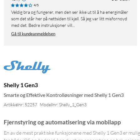
4/5
Veldig bra og fungerer, men den ser ikke ut til å ha energimåler
som det står her på nettsiden til kjell. Så jeg var litt misfornøyd
med det. Bedre instruksjoner vill...
Gå til kundeanmeldelsen
Shelly 1 Gen3
Smarte og Effektive Kontrolløsninger med Shelly 1 Gen3
Artikkelnr: 52257
Modellnr: Shelly_1_Gen3
Fjernstyring og automatisering via mobilapp
En av de mest praktiske funksjonene med Shelly 1 Gen3 er muligh