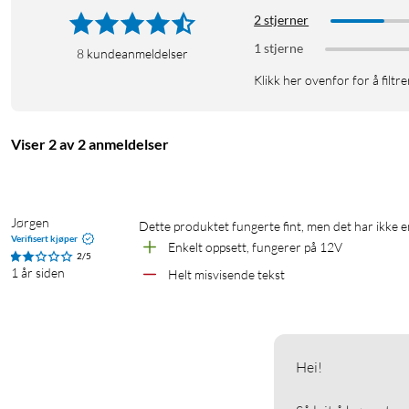
Spenning: 110–240V AC, 50/60 Hz
2 stjerner
Maks belastning: 16A
1 stjerne
8
kundeanmeldelser
Trådløs tilkobling: Wifi 802.11 b/g/n
Klikk her ovenfor for å filtre
Kompatibilitet:
Google Assistant
Amazon Alexa
Viser 2 av 2 anmeldelser
Energimåling: Nei
Kontrollmetoder:
Mobilapp (iOS og Android)
Tale­styring via Google Assistant og Amazon Alexa
Jørgen
Dette produktet fungerte fint, men det har ikke e
Installasjon:
Verifisert kjøper
Enkelt oppsett, fungerer på 12V
2/5
Kan installeres i standard vegguttak eller installasjonsbokser
1 år siden
Helt misvisende tekst
Krever ikke spesialutstyr for installasjon
Mål: 42x38x17 mm
Vekt: 55 g
Temperaturområde: -10°C til +40°C
Hei!

Materiale: Plast