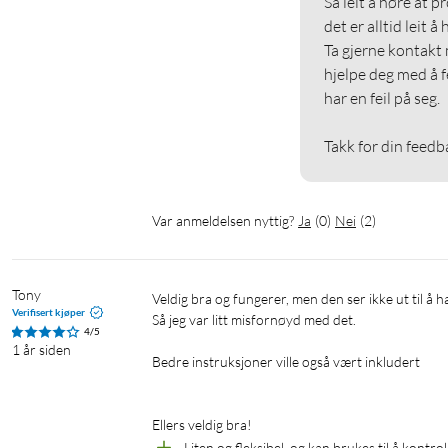
Så leit å høre at p
det er alltid leit å
Ta gjerne kontakt 
hjelpe deg med å f
har en feil på seg.

Takk for din feedb
Var anmeldelsen nyttig?
Ja
(
0
)
Nei
(
2
)
Tony
Veldig bra og fungerer, men den ser ikke ut til å ha energimåler som det står her på nettsiden til kjell.

Verifisert kjøper
Så jeg var litt misfornøyd med det.

4/5
1 år siden
Bedre instruksjoner ville også vært inkludert

Ellers veldig bra!
Liten og fleksibel, og kan brukes til å kontro