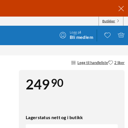
Butikker
Logg på
Bli medlem
Legg til handleliste
2 liker
90
249
Lagerstatus nett og i butikk