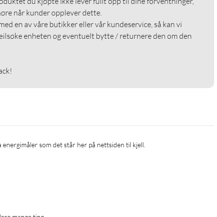
roduktet du kjøpte ikke lever fullt opp til dine forventninger, 
 høre når kunder opplever dette.

med en av våre butikker eller vår kundeservice, så kan vi 
eilsøke enheten og eventuelt bytte / returnere den om den 
ack!
llere mange ting