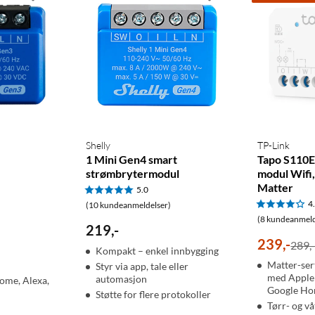
Shelly
TP-Link
1 Mini Gen4 smart
Tapo S110E
strømbrytermodul
modul Wifi,
Matter
5.0
4
(10 kundeanmeldelser)
(8 kundeanmeld
219
,
-
239
,
-
289,
Kompakt – enkel innbygging
Matter-sert
Styr via app, tale eller
med Apple
automasjon
ome, Alexa,
Google H
Støtte for flere protokoller
Tørr- og vå