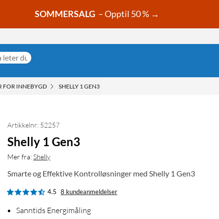
SOMMERSALG
– Opptil 50 % →
 FOR INNEBYGD
SHELLY 1 GEN3
Artikkelnr: 52257
Shelly 1 Gen3
Mer fra:
Shelly
Smarte og Effektive Kontrolløsninger med Shelly 1 Gen3
4.5
8 kundeanmeldelser
Sanntids Energimåling