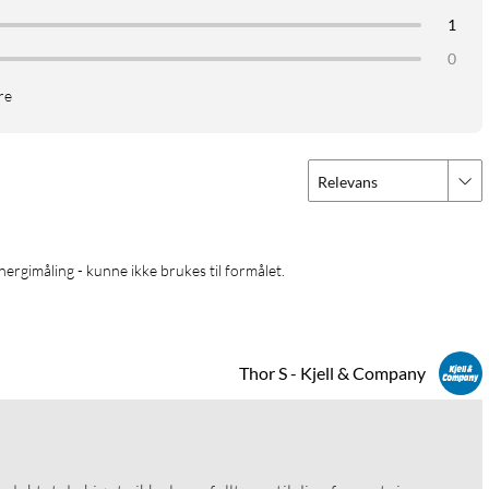
1
0
re
Relevans
nergimåling - kunne ikke brukes til formålet.
Thor S - Kjell & Company