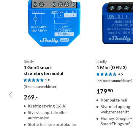
Shelly
Shelly
1 Gen4 smart
1 Mini (GEN 3)
strømbrytermodul
4.5
5.0
(44 kundeanmeldelser)
(5 kundeanmeldelser)
179
90
269
,
-
Kompakte mål
Kraftig styring (16 A)
Styr med app og
webgrensesnitt
Styr via app, tale eller
automasjon
Homey, Google H
SmartThings mfl.
Støtte for flere protokoller