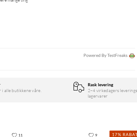
Powered By TestFreaks
r
Rask levering
r i alle butikkene våre.
2–4 virkedagers leverings
lagervarer
17% RABA
11
9