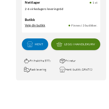
Nettlager
1 st
2-6 virkedagers leveringstid
Butikk
Velg din butikk
Finnes i 3 butikker.
HENT
LEGG I HANDLEKURV
Fri frakt fra 599,-
Fri retur
Rask levering
Hent i butikk, GRATIS!