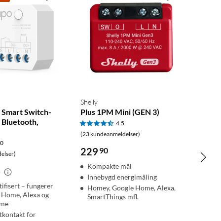
Shelly
 Smart Switch-
Plus 1PM Mini (GEN 3)
 Bluetooth,
4.5
(23 kundeanmeldelser)
.0
229
90
elser)
Kompakte mål
-
Innebygd energimåling
ifisert – fungerer
Homey, Google Home, Alexa,
 Home, Alexa og
SmartThings mfl.
ome
tkontakt for