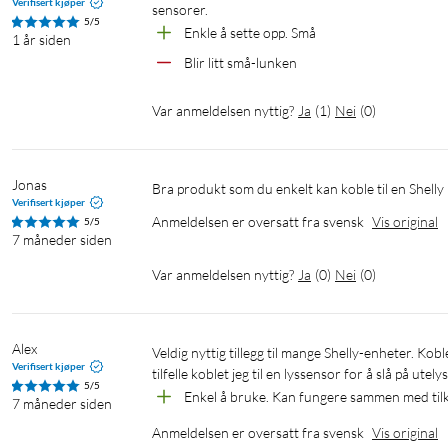
Verifisert kjøper
sensorer.
5/5
Enkle å sette opp. Små
1 år siden
Blir litt små-lunken
Var anmeldelsen nyttig?
Ja
(
1
)
Nei
(
0
)
Jonas
Bra produkt som du enkelt kan koble til en Shelly
Verifisert kjøper
Anmeldelsen er oversatt fra svensk
Vis original
5/5
7 måneder siden
Var anmeldelsen nyttig?
Ja
(
0
)
Nei
(
0
)
Alex
Veldig nyttig tillegg til mange Shelly-enheter. Kobles til bakfra, noe som gir ekstra I/O-porter, både digitale og analoge. I mitt 
Verifisert kjøper
tilfelle koblet jeg til en lyssensor for å slå på utel
5/5
Enkel å bruke. Kan fungere sammen med tilko
7 måneder siden
Anmeldelsen er oversatt fra svensk
Vis original