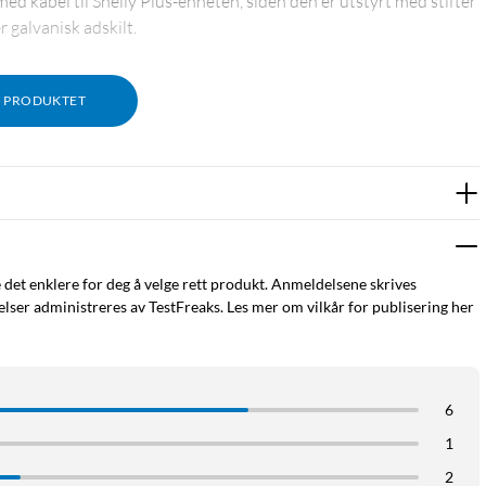
 med kabel til Shelly Plus-enheten, siden den er utstyrt med stifter
 galvanisk adskilt.
M PRODUKTET
e det enklere for deg å velge rett produkt. Anmeldelsene skrives
ser administreres av TestFreaks. Les mer om vilkår for publisering her
6
1
2