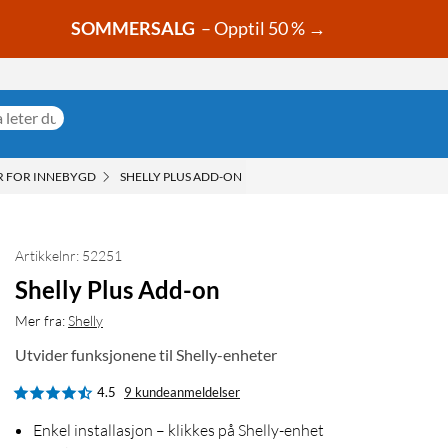
SOMMERSALG
– Opptil 50 % →
 FOR INNEBYGD
SHELLY PLUS ADD-ON
Artikkelnr: 52251
Shelly Plus Add-on
Mer fra:
Shelly
Utvider funksjonene til Shelly-enheter
4.5
9 kundeanmeldelser
Enkel installasjon – klikkes på Shelly-enhet