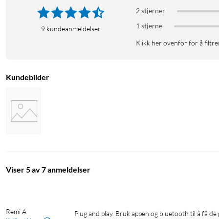
Inngangsspenning (DC): 3,3 V (fra Shelly Plus-enhet)
2 stjerner
Strømforbruk: 0,5 W (uten sensorer)
1 stjerne
9
kundeanmeldelser
Mål (HxBxD): 37x42x15 ±0,5 mm
Vekt: 105 g
Klikk her ovenfor for å filtre
Kundebilder
Viser 5 av 7 anmeldelser
Remi A
Plug and play. Bruk appen og bluetooth til å få de på nett. Fungerer perfekt med Home Assistant. Testet med to temperatur-