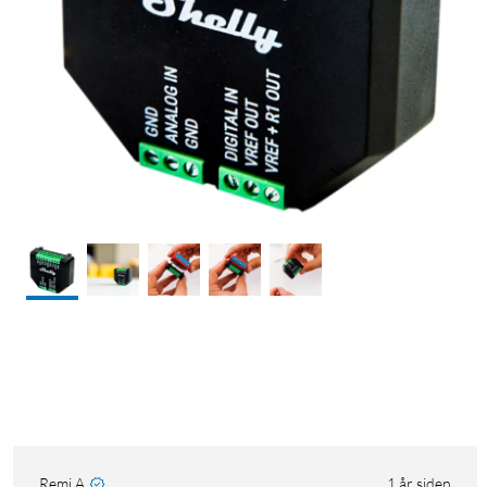
Remi A
1 år siden