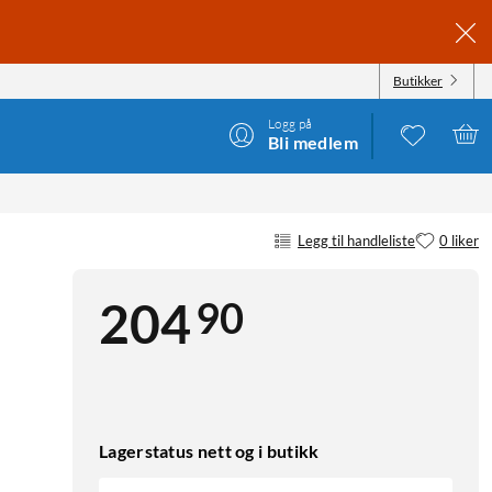
Butikker
Logg på
Bli medlem
Legg til handleliste
0 liker
90
204
Lagerstatus nett og i butikk