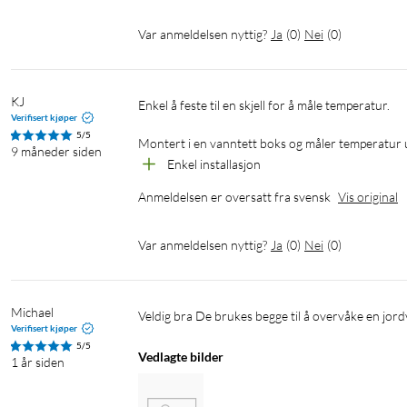
Var anmeldelsen nyttig?
Ja
(
0
)
Nei
(
0
)
KJ
Enkel å feste til en skjell for å måle temperatur.

Verifisert kjøper
5/5
Montert i en vanntett boks og måler temperatur 
9 måneder siden
Enkel installasjon
Anmeldelsen er oversatt fra svensk
Vis original
Var anmeldelsen nyttig?
Ja
(
0
)
Nei
(
0
)
Michael
Veldig bra De brukes begge til å overvåke en jor
Verifisert kjøper
5/5
Vedlagte bilder
1 år siden