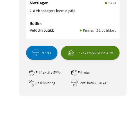
Nettlager
5+ st
2-6 virkedagers leveringstid
Butikk
Velg din butikk
Finnes i 21 butikker.
HENT
LEGG I HANDLEKURV
Fri frakt fra 599,-
Fri retur
Rask levering
Hent i butikk, GRATIS!