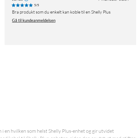
5/5
Bra produkt som du enkelt kan koble til en Shelly Plus
Gå til kundeanmeldelsen
n i en hvilken som helst Shelly Plus-enhet og gir utvidet