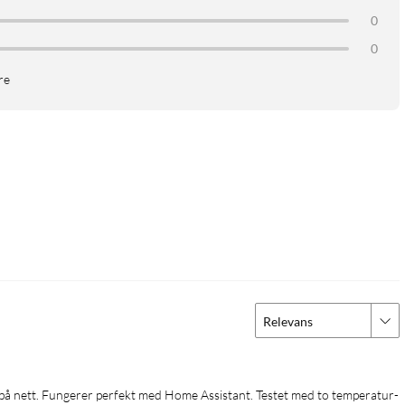
0
0
re
Relevans