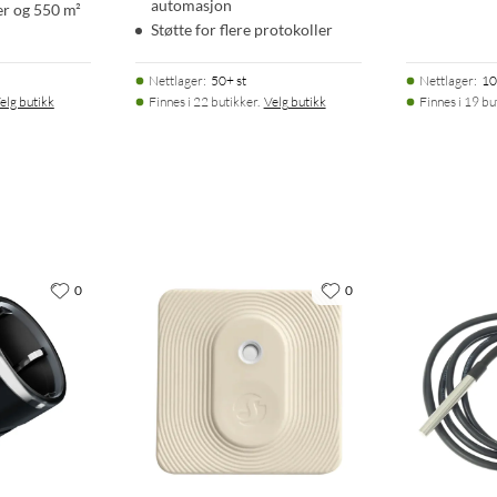
automasjon
er og 550 m²
Støtte for flere protokoller
Nettlager
:
50+ st
Nettlager
:
10
elg butikk
Finnes i 22 butikker.
Velg butikk
Finnes i 19 bu
0
0