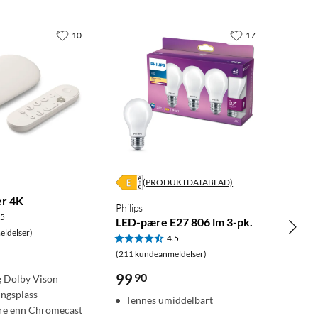
10
17
(PRODUKTDATABLAD)
er 4K
Philips
.5
LED-pære E27 806 lm 3-pk.
ldelser)
4.5
(211 kundeanmeldelser)
99
90
 Dolby Vison
ingsplass
Tennes umiddelbart
ere enn Chromecast