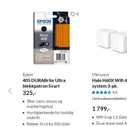
0
Epson
Mercusys
405 DURABrite Ultra
Halo H60X Wifi 
blekkpatron Svart
system 3-pk.
325
,
-
4.5
(36 kundeanmeldelser)
Tåler vann, smuss og
markeringstusj
1 799
,
-
Hurtigtørkende for tosidig
Wifi 6 og 1,5 Gbp
utskrift
Dual-band med A
Rekker til cirka 350 sider