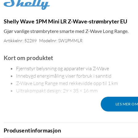
Shelly Wave 1PM Mini LR Z-Wave-strømbryter EU
Gjør vanlige strømbrytere smarte med Z-Wave Long Range.
Artikkelnr: 52289
Modellnr: SW1PMMLR
Kort om produktet
Fjernstyr belysning og apparater via Z-Wave
Innebygd energimåling viser forbruk i sanntid
Z-Wave Long Range med rekkevidde opp til 1 km
Ultrakompakt design: 29 × 35 × 16 mm
LES MER O
Styr og mål uten ekstra kabeltrekking
Wave 1PM Mini LR installeres bak en eksisterende strømbryter el
Produsentinformasjon
– opp til 8 A og 2000 W. Den innebygde effektmålingen viser forbr