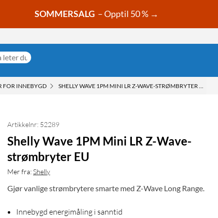
SOMMERSALG
– Opptil 50 % →
 FOR INNEBYGD
SHELLY WAVE 1PM MINI LR Z-WAVE-STRØMBRYTER EU
Artikkelnr: 52289
Shelly Wave 1PM Mini LR Z-Wave-
strømbryter EU
Mer fra:
Shelly
Gjør vanlige strømbrytere smarte med Z-Wave Long Range.
Innebygd energimåling i sanntid