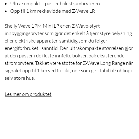
Ultrakompakt – passer bak strømbryteren
Opp til 1 km rekkevidde med Z-Wave LR
Shelly Wave 1PM Mini LR er en Z-Wave-styrt
innbyggingsbryter som gjør det enkelt å fjernstyre belysning
eller elektriske apparater, samtidig som du følger
energiforbruket i sanntid. Den ultrakompakte størrelsen gjør
at den passer i de fleste innfelte bokser, bak eksisterende
strømbrytere. Takket være støtte for Z-Wave Long Range når
signalet opp til 1 km ved fri sikt, noe som gir stabil tilkobling i
selv store hus.
Les mer om produktet