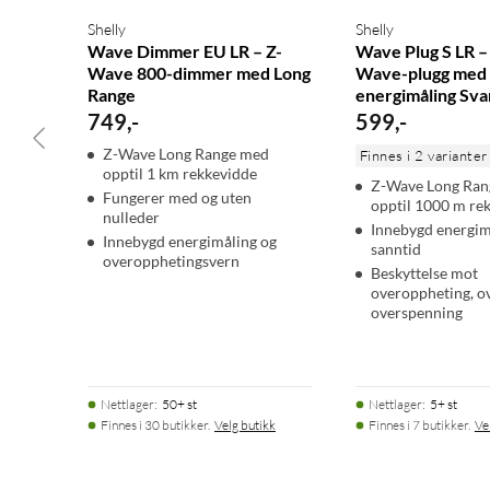
Shelly
Shelly
Wave Dimmer EU LR – Z-
Wave Plug S LR –
Wave 800-dimmer med Long
Wave-plugg med
Range
energimåling Sva
749
,
-
599
,
-
Z-Wave Long Range med
Finnes i 2 varianter
opptil 1 km rekkevidde
Z-Wave Long Ran
Fungerer med og uten
opptil 1000 m re
nulleder
Innebygd energim
Innebygd energimåling og
sanntid
overopphetingsvern
Beskyttelse mot
overoppheting, o
overspenning
Nettlager
:
50+ st
Nettlager
:
5+ st
Finnes i 30 butikker.
Velg butikk
Finnes i 7 butikker.
Ve