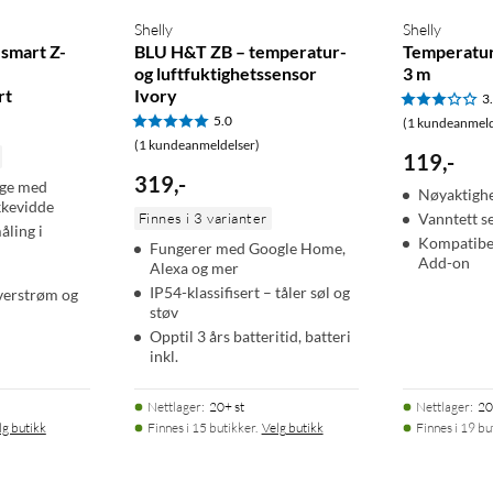
Shelly
Shelly
 smart Z-
BLU H&T ZB – temperatur-
Temperatu
og luftfuktighetssensor
3 m
rt
Ivory
3
5.0
(1 kundeanmeld
(1 kundeanmeldelser)
119
,
-
319
,
-
ge med
Nøyaktighe
kkevidde
Finnes i 3 varianter
Vanntett s
åling i
Kompatibel
Fungerer med Google Home,
Add-on
Alexa og mer
IP54-klassifisert – tåler søl og
verstrøm og
støv
Opptil 3 års batteritid, batteri
inkl.
Nettlager
:
20+ st
Nettlager
:
20
lg butikk
Finnes i 15 butikker.
Velg butikk
Finnes i 19 bu