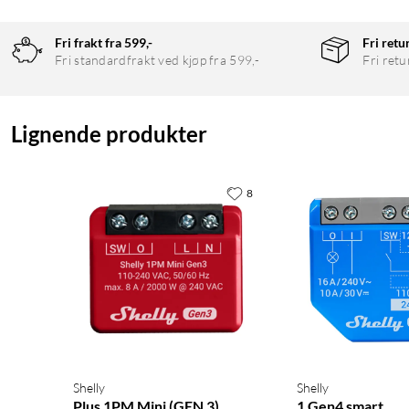
ditt smarte hjem.
Fri frakt fra 599,-
Fri retu
Stabil rekkevidde med Z-Wave Long Range
Fri standardfrakt ved kjøp fra 599,-
Fri retu
Med støtte for Z-Wave Long Range (864 MHz) når signalet opp til
modus (868,4 MHz) fungerer enheten som repeater i mesh-nettv
Lignende produkter
Enkel installasjon med SmartStart
Takket være SmartStart holder det å skanne QR-koden på enheten
8
både tradisjonelle strømbrytere og trykknapper, og er beskyttet 
Spesifikasjoner
Strømforsyning: 110–240 V (AC), 50/60 Hz
Maks bryterstrøm: 8 A
Maks brytereffekt: 2000 W
Eget forbruk: ≤ 0,3 W
Z-Wave-frekvens: 864 MHz (ZWLR) / 868,4 MHz (Z-Wave Plus)
Shelly
Shelly
Chipset: Z-Wave 800-serien
Plus 1PM Mini (GEN 3)
1 Gen4 smart