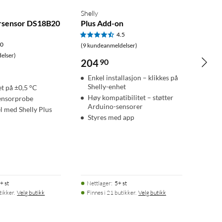
Shelly
rsensor DS18B20
Plus Add-on
4.5
.0
(9 kundeanmeldelser)
elser)
204
90
Enkel installasjon – klikkes på
Shelly-enhet
t på ±0,5 °C
Høy kompatibilitet – støtter
ensorprobe
Arduino-sensorer
 med Shelly Plus
Styres med app
+ st
Nettlager
:
5+ st
tikker.
Velg butikk
Finnes i 21 butikker.
Velg butikk