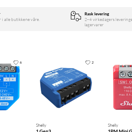
r
Rask levering
r i alle butikkene våre.
2–4 virkedagers leverings
lagervarer
 80 meter innendørs og 1 km ved fri sikt. I vanlig Z-Wave Plus-
erket, med rekkevidde opp til 40 meter innendørs.
 for å legge den til i Z-Wave-nettverket ditt. Modulen støtter
6
2
av S2-autentisering for høy sikkerhet.
Shelly
Shelly
1 Gen3
1PM Mini G