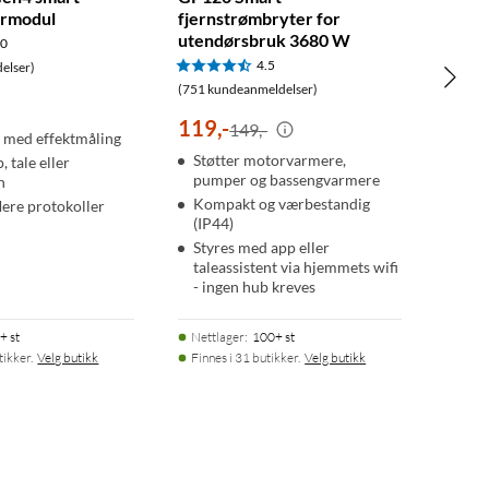
ermodul
fjernstrømbryter for
utendørsbruk 3680 W
.0
4.5
elser)
(751 kundeanmeldelser)
119
,
-
149,-
 med effektmåling
Støtter motorvarmere,
, tale eller
pumper og bassengvarmere
n
Kompakt og værbestandig
flere protokoller
(IP44)
Styres med app eller
taleassistent via hjemmets wifi
- ingen hub kreves
+ st
Nettlager
:
100+ st
tikker.
Velg butikk
Finnes i 31 butikker.
Velg butikk