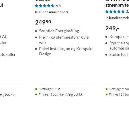
ul
strømbryt
4.5
5
(8 kundeanmeldelser)
(6 kundeanmeld
249
90
249
,
-
Sanntids Energimåling
6 A)
Kompakt –
Fjern- og stemmestyring via
wifi
eller
Styr via app
automasjo
Enkel Installasjon og Kompakt
Design
rotokoller
Støtte for 
Nettlager
:
1 st
Nettlager
:
50
elg butikk
Finnes i 3 butikker.
Velg butikk
Finnes i 16 bu