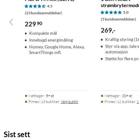
Mål: 29 × 35 × 16 mm
strømbrytermod
4.5
Vekt: 18 g
5.0
(23 kundeanmeldelser)
Driftstemperatur: -20 til 40 °C
(5 kundeanmeldelser)
229
90
Luftfuktighet: 30–70 % RH
269
,
-
Kompakte mål
Kraftig styring (1
Innebygd energimåling
I pakken
Styr via app, tale 
Homey, Google Home, Alexa,
1 × Shelly Wave 1PM Mini LR
automasjon
SmartThings mfl.
Støtte for flere p
1 × Hurtigstartsguide
Nettlager
:
5+ st
Nettlager
:
20+ st
Finnes i 13 butikker.
Velg butikk
Finnes i 12 butikker.
V
Sist sett