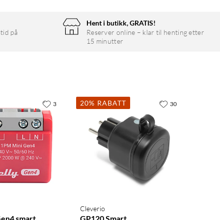
Hent i butikk, GRATIS!
tid på
Reserver online – klar til henting etter
15 minutter
20% RABATT
3
30
Cleverio
en4 smart
GP120 Smart