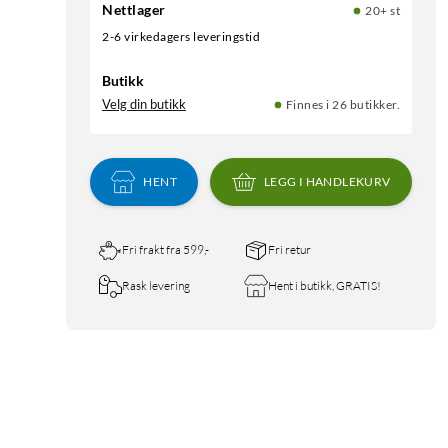
Nettlager
20+ st
2-6 virkedagers leveringstid
Butikk
Velg din butikk
Finnes i 26 butikker.
HENT
LEGG I HANDLEKURV
Fri frakt fra 599,-
Fri retur
Rask levering
Hent i butikk, GRATIS!