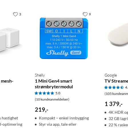
3
9
Shelly
Google
6 mesh-
1 Mini Gen4 smart
TV Stream
strømbrytermodul
4
5.0
(105 kundeanme
(10 kundeanmeldelser)
1 379
,
-
219
,
-
4K HDR og
s hastighet
Kompakt – enkel innbygging
32 GB lagr
I-optimering
Styr via app, tale eller
22 % rask