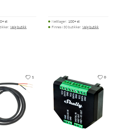
0+ st
Nettlager
:
100+ st
tikker.
Velg butikk
Finnes i 30 butikker.
Velg butikk
1
0