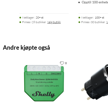
Opptil 100 enhet
Nettlager
:
20+ st
Nettlager
:
100+ st
Finnes i 28 butikker.
Velg butikk
Finnes i 30 butikker.
V
Andre kjøpte også
0