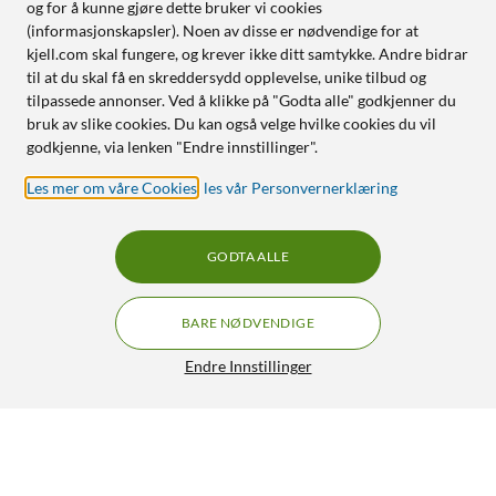
og for å kunne gjøre dette bruker vi cookies
(informasjonskapsler). Noen av disse er nødvendige for at
kjell.com skal fungere, og krever ikke ditt samtykke. Andre bidrar
til at du skal få en skreddersydd opplevelse, unike tilbud og
tilpassede annonser. Ved å klikke på "Godta alle" godkjenner du
bruk av slike cookies. Du kan også velge hvilke cookies du vil
godkjenne, via lenken "Endre innstillinger".
Les mer om våre Cookies
,
les vår Personvernerklæring
GODTA ALLE
BARE NØDVENDIGE
Endre Innstillinger
Shelly Wave Outdoor Plug S LR
GRATIS FRAKT
5/5
749,-