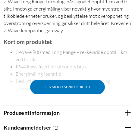
Z-Wave Long Range-teknologi når signalet opptil 1 km ved fri
sikt. Innebygd energimåling viser nøyaktig hvor mye strøm
tilkoblede enheter bruker, og beskyttelse mot overoppheting,
overstrøm og overspenning gir sikker drift hele året. Krever en
Z-Wave-kompatibel gateway.
Kort om produktet
Z-Wave 800 med Long Range – rekkevidde opptil 1 km
ved fri sikt
IP44-klassifisert for utendørs bruk
Energimåling i sanntid
Beskyttelse mot overoppheting, overstrøm og
LES MER OM PRODUKTET
overspenning
Støtter opptil 12 A / 2500 W
Produsentinformasjon
Lang rekkevidde med Z-Wave Long Range
Kundeanmeldelser
(
1
)
Med den nyeste Z-Wave 800-brikken og støtte for Z-Wave