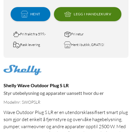
HENT
LEGG I HANDLEKURV
Fri frakt fra 599,-
Fri retur
Rask levering
Hent i butikk, GRATIS!
Shelly Wave Outdoor Plug S LR
Styr utebelysning og apparater uansett hvor du er
Modellnr: SWOPSLR
Wave Outdoor Plug S LR er en utendørsklassifisert smart plug
som gjør det enkelt å fjernstyre og overvåke hagebelysning,
pumper, varmeovner og andre apparater opptil 2500 W. Med