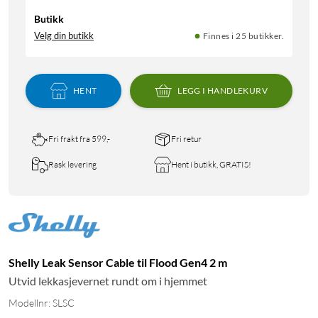
Butikk
Velg din butikk
Finnes i 25 butikker.
HENT
LEGG I HANDLEKURV
Fri frakt fra 599,-
Fri retur
Rask levering
Hent i butikk, GRATIS!
Shelly Leak Sensor Cable til Flood Gen4 2 m
Utvid lekkasjevernet rundt om i hjemmet
Modellnr: SLSC