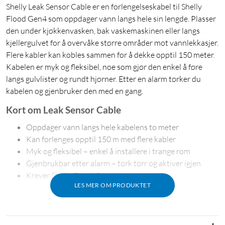
Shelly Leak Sensor Cable er en forlengelseskabel til Shelly
Flood Gen4 som oppdager vann langs hele sin lengde. Plasser
den under kjøkkenvasken, bak vaskemaskinen eller langs
kjellergulvet for å overvåke større områder mot vannlekkasjer.
Flere kabler kan kobles sammen for å dekke opptil 150 meter.
Kabelen er myk og fleksibel, noe som gjør den enkel å føre
langs gulvlister og rundt hjørner. Etter en alarm tørker du
kabelen og gjenbruker den med en gang.
Kort om Leak Sensor Cable
Oppdager vann langs hele kabelens to meter
Kan forlenges opptil 150 m med flere kabler
Myk og fleksibel – enkel å installere i trange rom
Gjenbrukbar etter alarm – tørk tørr og aktiver igjen
Krever Shelly Flood Gen4
LES MER OM PRODUKTET
Oppdager lekkasjer langs hele kabelen