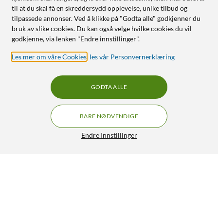
til at du skal få en skreddersydd opplevelse, unike tilbud og
tilpassede annonser. Ved å klikke på "Godta alle" godkjenner du
bruk av slike cookies. Du kan også velge hvilke cookies du vil
godkjenne, via lenken "Endre innstillinger".
Les mer om våre Cookies
,
les vår Personvernerklæring
GODTA ALLE
BARE NØDVENDIGE
Endre Innstillinger
Shelly Leak Sensor Cable til Flood Gen4 2 m
99,-
HENT
LEGG I HANDLEKURV