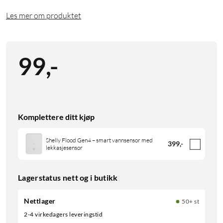
Les mer om produktet
99
,
-
Komplettere ditt kjøp
Shelly Flood Gen4 – smart vannsensor med
399
,
-
lekkasjesensor
Lagerstatus nett og i butikk
Nettlager
50+ st
2-4 virkedagers leveringstid