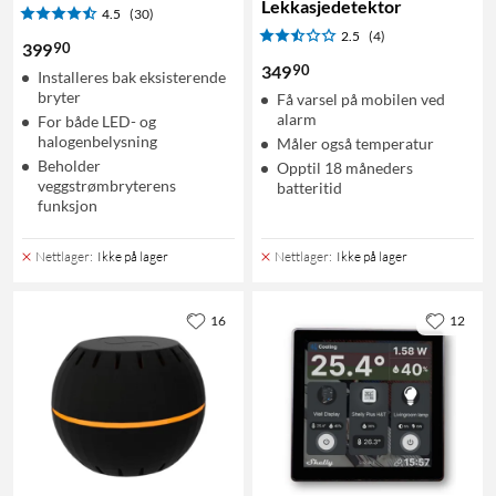
Lekkasjedetektor
4.5
(30)
2.5
(4)
90
399
90
349
Installeres bak eksisterende
bryter
Få varsel på mobilen ved
alarm
For både LED- og
halogenbelysning
Måler også temperatur
Beholder
Opptil 18 måneders
veggstrømbryterens
batteritid
funksjon
Nettlager
:
Ikke på lager
Nettlager
:
Ikke på lager
16
12