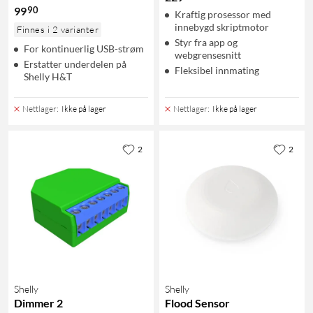
90
99
Kraftig prosessor med
innebygd skriptmotor
Finnes i 2 varianter
Styr fra app og
For kontinuerlig USB-strøm
webgrensesnitt
Erstatter underdelen på
Fleksibel innmating
Shelly H&T
Nettlager
:
Ikke på lager
Nettlager
:
Ikke på lager
2
2
Shelly
Shelly
Dimmer 2
Flood Sensor