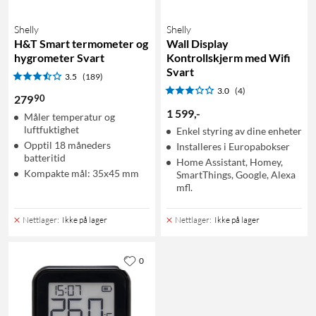
Shelly
Shelly
H&T Smart termometer og
Wall Display
hygrometer Svart
Kontrollskjerm med Wifi
Svart
3.5
(189)
3.0
(4)
90
279
1 599
,
-
Måler temperatur og
luftfuktighet
Enkel styring av dine enheter
Opptil 18 måneders
Installeres i Europabokser
batteritid
Home Assistant, Homey,
Kompakte mål: 35x45 mm
SmartThings, Google, Alexa
mfl.
Nettlager
:
Ikke på lager
Nettlager
:
Ikke på lager
0