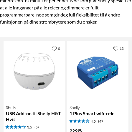
mindre enn 10 minutter per enhet. Noe som gjør Shelly spesielt er
at alle innganger på alle releer og dimmere er fullt
programmerbare, noe som gir deg full fleksibilitet til å endre
funksjonen på dine strømbrytere som du ønsker.
0
13
Shelly
Shelly
USB Add-on til Shelly H&T
1 Plus Smart wifi-rele
Hvit
4.5
(47)
3.5
(5)
90
229