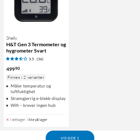
Shelly
H&T Gen 3 Termometer og
hygrometer Svart
3.5
(36)
90
499
Finnes i 2 varianter
Måler temperatur og
luftfuktighet
Strømgjerrig e-blekk-display
Wifi – krever ingen hub
Nettlager
:
Ikke på lager
VIS SIDE 1