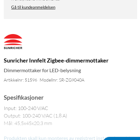
Gå til kundeanmeldelsen
Sunricher Innfelt Zigbee-dimmermottaker
Dimmermottaker for LED-belysning
Artikkelnr: 51596
Modellnr: SR-ZG9040A
Spesifikasjoner
Input: 100-240 V/AC
Output: 100-240 V/AC (1,8 A)
Mål: 45,5x45x20,3 mm
Produkten skall kun monteres av registrert installasjonsvirkso