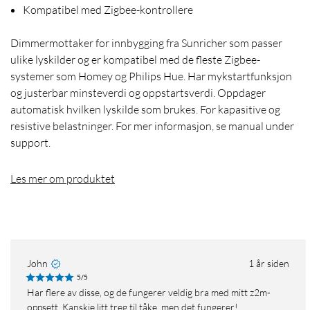
Kompatibel med Zigbee-kontrollere
Dimmermottaker for innbygging fra Sunricher som passer
ulike lyskilder og er kompatibel med de fleste Zigbee-
systemer som Homey og Philips Hue. Har mykstartfunksjon
og justerbar minsteverdi og oppstartsverdi. Oppdager
automatisk hvilken lyskilde som brukes. For kapasitive og
resistive belastninger. For mer informasjon, se manual under
support.
Les mer om produktet
John
1 år siden
5/5
Har flere av disse, og de fungerer veldig bra med mitt z2m-
oppsett. Kanskje litt treg til tåke, men det fungerer!