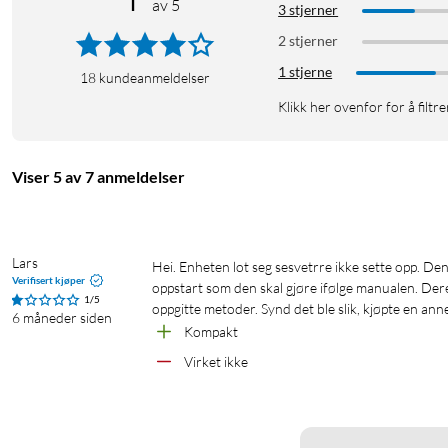
av 5
3 stjerner
2 stjerner
1 stjerne
18
kundeanmeldelser
Klikk her ovenfor for å filtre
Viser 5 av 7 anmeldelser
Lars
Hei. Enheten lot seg sesvetrre ikke sette opp. Den var ikke søkbar etter oppstart. Den tilkoblede pæren blinket litt under 
Verifisert kjøper
oppstart som den skal gjøre ifølge manualen. Dere
1/5
oppgitte metoder. Synd det ble slik, kjøpte en an
6 måneder siden
Kompakt
Virket ikke