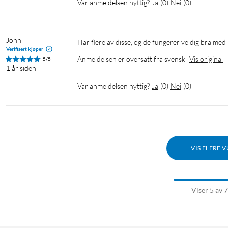
Var anmeldelsen nyttig?
Ja
(
0
)
Nei
(
0
)
John
Har flere av disse, og de fungerer veldig bra med
Verifisert kjøper
Anmeldelsen er oversatt fra svensk
Vis original
5/5
1 år siden
Var anmeldelsen nyttig?
Ja
(
0
)
Nei
(
0
)
VIS FLERE 
Viser 5 av 