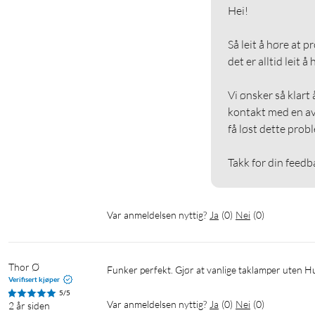
Hei!

Så leit å høre at p
det er alltid leit å
Vi ønsker så klart 
kontakt med en av 
få løst dette probl
Takk for din feedb
Var anmeldelsen nyttig?
Ja
(
0
)
Nei
(
0
)
Thor Ø
Funker perfekt. Gjør at vanlige taklamper uten 
Verifisert kjøper
5/5
Var anmeldelsen nyttig?
Ja
(
0
)
Nei
(
0
)
2 år siden