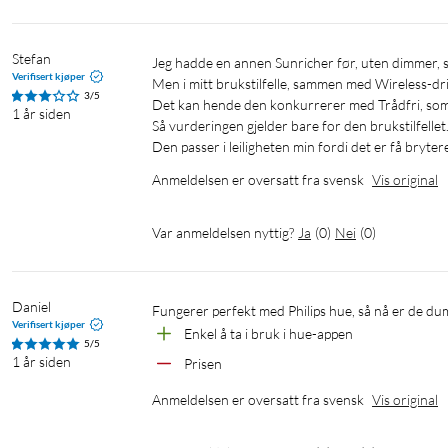
Stefan
Jeg hadde en annen Sunricher før, uten dimmer, som fungerer perfekt. 

Verifisert kjøper
Men i mitt brukstilfelle, sammen med Wireless-drive
3/5
Det kan hende den konkurrerer med Trådfri, som 
1 år siden
Så vurderingen gjelder bare for den brukstilfellet. 
Den passer i leiligheten min fordi det er få bryte
Anmeldelsen er oversatt fra svensk
Vis original
Var anmeldelsen nyttig?
Ja
(
0
)
Nei
(
0
)
Daniel
Fungerer perfekt med Philips hue, så nå er de d
Verifisert kjøper
Enkel å ta i bruk i hue-appen 
5/5
1 år siden
Prisen 
Anmeldelsen er oversatt fra svensk
Vis original