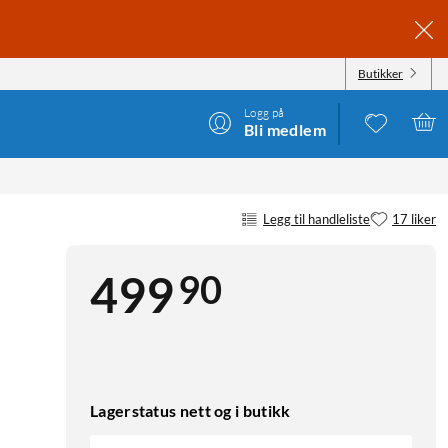
Butikker
Logg på
Bli medlem
Legg til handleliste
17 liker
90
499
Lagerstatus nett og i butikk