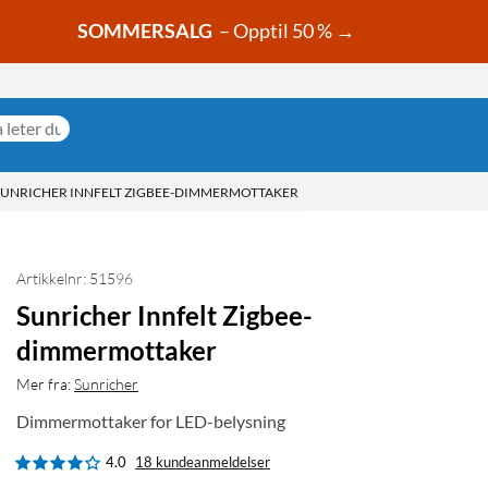
SOMMERSALG
– Opptil 50 % →
SUNRICHER INNFELT ZIGBEE-DIMMERMOTTAKER
Artikkelnr: 51596
Sunricher Innfelt Zigbee-
dimmermottaker
Mer fra:
Sunricher
Dimmermottaker for LED-belysning
4.0
18 kundeanmeldelser