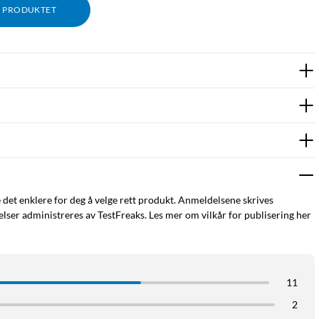
M PRODUKTET
e det enklere for deg å velge rett produkt. Anmeldelsene skrives
ser administreres av TestFreaks. Les mer om vilkår for publisering her
11
2