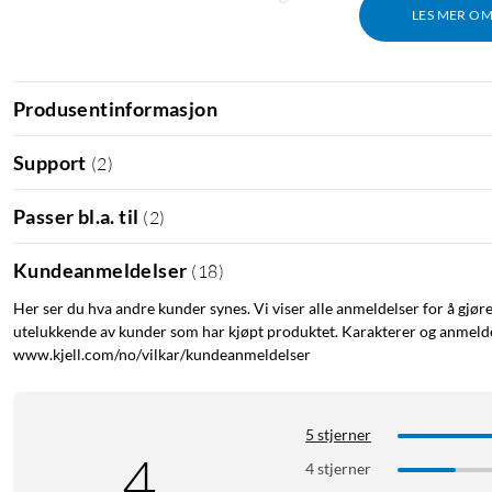
LES MER O
Produsentinformasjon
Support
(
2
)
Passer bl.a. til
(
2
)
Kundeanmeldelser
(
18
)
Her ser du hva andre kunder synes. Vi viser alle anmeldelser for å gjør
utelukkende av kunder som har kjøpt produktet. Karakterer og anmeldel
www.kjell.com/no/vilkar/kundeanmeldelser
5 stjerner
4
4 stjerner