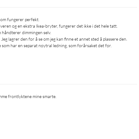
ren og en ekstra Ikea-bryter, fungerer det ikke i det hele tatt. 

håndterer dimmingen selv. 

Jeg lagrer den for å se om jeg kan finne et annet sted å plassere den. 

re som har en separat nøytral ledning, som forårsaket det før. 
umme frontlyktene mine smarte. 