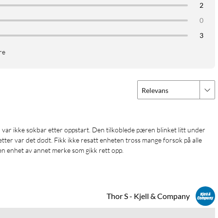
2
0
3
re
Relevans
tter var det dødt. Fikk ikke resatt enheten tross mange forsøk på alle 
nen enhet av annet merke som gikk rett opp. 
Thor S - Kjell & Company