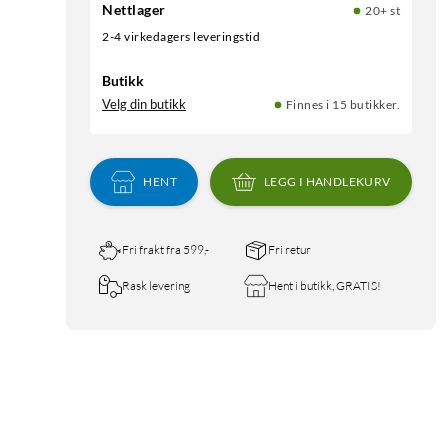
Nettlager
20+ st
2-4 virkedagers leveringstid
Butikk
Velg din butikk
Finnes i 15 butikker.
HENT
LEGG I HANDLEKURV
Fri frakt fra 599,-
Fri retur
Rask levering
Hent i butikk, GRATIS!