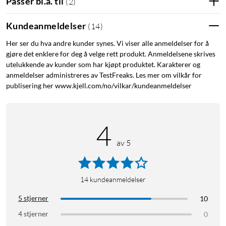
Passer bl.a. til
(
2
)
Kundeanmeldelser
(
14
)
Her ser du hva andre kunder synes. Vi viser alle anmeldelser for å
gjøre det enklere for deg å velge rett produkt. Anmeldelsene skrives
utelukkende av kunder som har kjøpt produktet. Karakterer og
anmeldelser administreres av TestFreaks. Les mer om vilkår for
publisering her www.kjell.com/no/vilkar/kundeanmeldelser
4
av 5
14
kundeanmeldelser
5 stjerner
10
4 stjerner
0