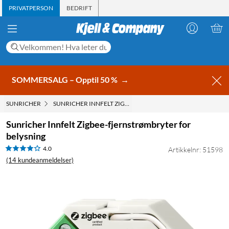
PRIVATPERSON
BEDRIFT
SOMMERSALG – Opptil 50 %
→
SUNRICHER
SUNRICHER INNFELT ZIGBEE-FJERNSTRØMBRYTER FOR BEL
Sunricher Innfelt Zigbee-fjernstrømbryter for
belysning
4.0
Artikkelnr: 51598
(14 kundeanmeldelser)