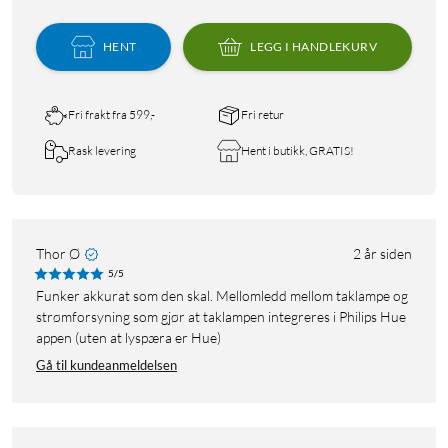
HENT
LEGG I HANDLEKURV
Fri frakt fra 599,-
Fri retur
Rask levering
Hent i butikk, GRATIS!
Thor Ø
2 år siden
5/5
Funker akkurat som den skal. Mellomledd mellom taklampe og
strømforsyning som gjør at taklampen integreres i Philips Hue
appen (uten at lyspæra er Hue)
Gå til kundeanmeldelsen