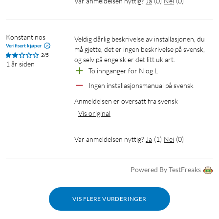
Var anmeldelsen nyttig?
Ja
(
0
)
Nei
(
0
)
Konstantinos
Veldig dårlig beskrivelse av installasjonen, du 
Verifisert kjøper
må gjette, det er ingen beskrivelse på svensk, 
2/5
og selv på engelsk er det litt uklart.
1 år siden
To innganger for N og L
Ingen installasjonsmanual på svensk
Anmeldelsen er oversatt fra svensk
Vis original
Var anmeldelsen nyttig?
Ja
(
1
)
Nei
(
0
)
Powered By TestFreaks
VIS FLERE VURDERINGER