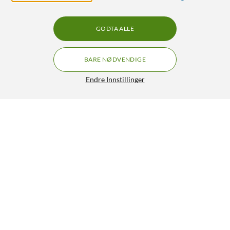
GODTA ALLE
BARE NØDVENDIGE
Endre Innstillinger
Sunricher Innfelt Zigbee-fjernstrømbryter for belysning
399,90
4/5
HENT
LEGG I HANDLEKURV