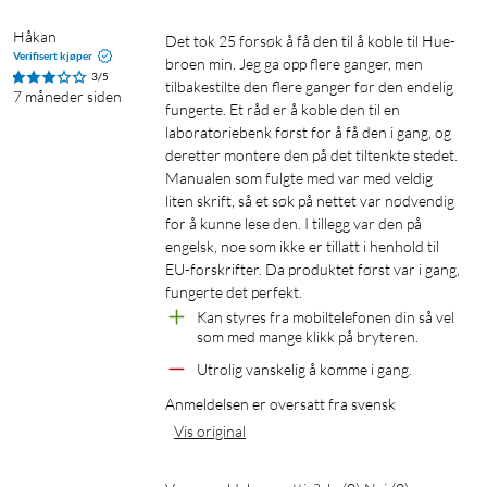
Håkan
Det tok 25 forsøk å få den til å koble til Hue-
Verifisert kjøper
broen min. Jeg ga opp flere ganger, men 
3/5
tilbakestilte den flere ganger før den endelig 
7 måneder siden
fungerte. Et råd er å koble den til en 
laboratoriebenk først for å få den i gang, og 
deretter montere den på det tiltenkte stedet. 
Manualen som fulgte med var med veldig 
liten skrift, så et søk på nettet var nødvendig 
for å kunne lese den. I tillegg var den på 
engelsk, noe som ikke er tillatt i henhold til 
EU-forskrifter. Da produktet først var i gang, 
fungerte det perfekt.
Kan styres fra mobiltelefonen din så vel 
som med mange klikk på bryteren.
Utrolig vanskelig å komme i gang.
Anmeldelsen er oversatt fra svensk
Vis original