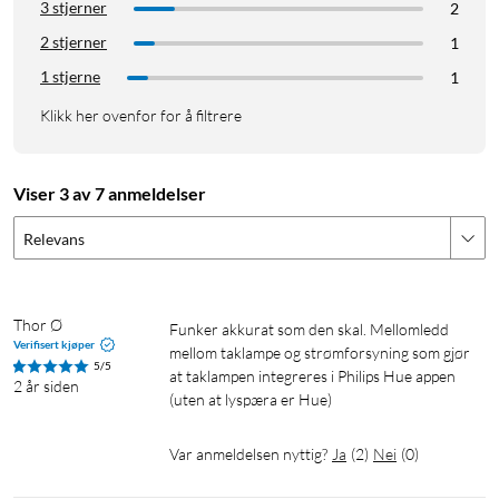
3 stjerner
2
2 stjerner
1
1 stjerne
1
Klikk her ovenfor for å filtrere
Viser 3 av 7 anmeldelser
Relevans
Thor Ø
Funker akkurat som den skal. Mellomledd 
Verifisert kjøper
mellom taklampe og strømforsyning som gjør 
5/5
at taklampen integreres i Philips Hue appen 
2 år siden
(uten at lyspæra er Hue) 
Var anmeldelsen nyttig?
Ja
(
2
)
Nei
(
0
)