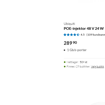
Ubiquiti
POE-injektor 48 V 24 W
4.5
(109 kundeanm
289
90
1 Gb/s-porter
Nettlager
:
50+ st
Finnes i 29 butikker.
Velg butikk