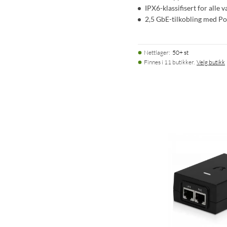
IPX6-klassifisert for alle 
2,5 GbE-tilkobling med P
Nettlager
:
50+ st
Finnes i 11 butikker.
Velg butikk