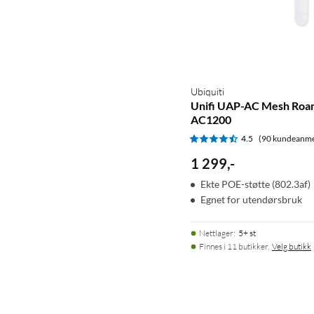
Ubiquiti
Unifi UAP-AC Mesh Roa
AC1200
4.5
(90 kundeanme
1 299
,
-
Ekte POE-støtte (802.3af)
Egnet for utendørsbruk
Nettlager
:
5+ st
Finnes i 11 butikker.
Velg butikk