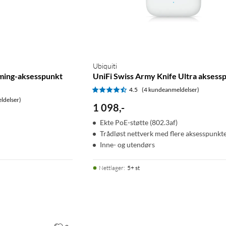
Ubiquiti
ming-aksesspunkt
UniFi Swiss Army Knife Ultra aksess
4.5
(4 kundeanmeldelser)
ldelser)
1 098
,
-
Ekte PoE-støtte (802.3af)
Trådløst nettverk med flere aksesspunkt
Inne- og utendørs
Nettlager
:
5+ st