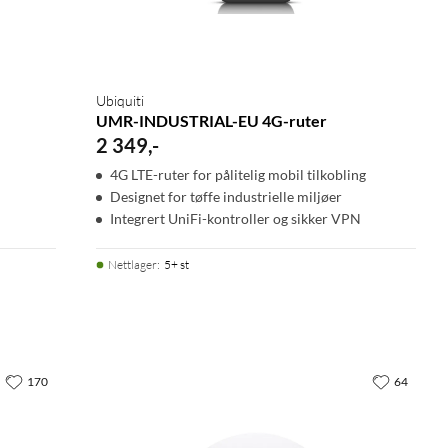
Ubiquiti
UMR-INDUSTRIAL-EU 4G-ruter
2 349
,
-
4G LTE-ruter for pålitelig mobil tilkobling
Designet for tøffe industrielle miljøer
Integrert UniFi-kontroller og sikker VPN
Nettlager
:
5+ st
170
64