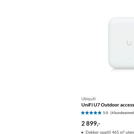
Ubiquiti
UniFi U7 Outdoor access
5.0
(4 kundeanmel
2 899
,
-
Dekker opptil 465 m² ute