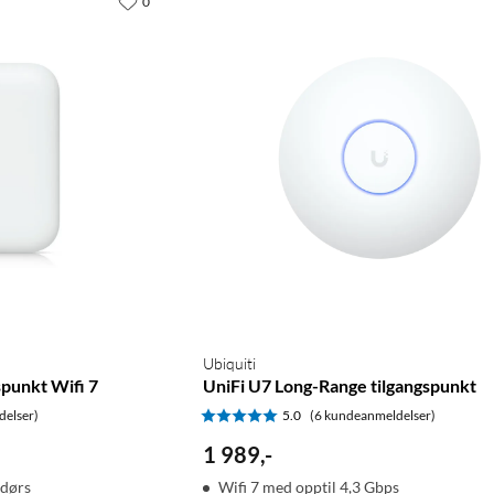
0
Ubiquiti
punkt Wifi 7
UniFi U7 Long-Range tilgangspunkt
delser)
5.0
(6 kundeanmeldelser)
1 989
,
-
ndørs
Wifi 7 med opptil 4,3 Gbps