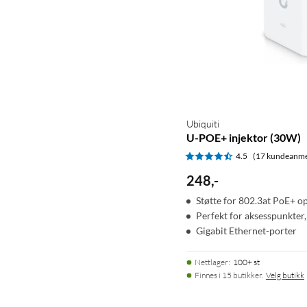
Ubiquiti
U-POE+ injektor (30W)
4.5
(17 kundeanme
248
,
-
Støtte for 802.3at PoE+ o
Perfekt for aksesspunkter
Gigabit Ethernet-porter
Nettlager
:
100+ st
Finnes i 15 butikker.
Velg butikk