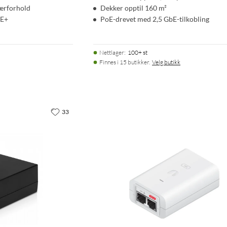
værforhold
Dekker opptil 160 m²
oE+
PoE-drevet med 2,5 GbE-tilkobling
Nettlager
:
100+ st
Finnes i 15 butikker.
Velg butikk
33