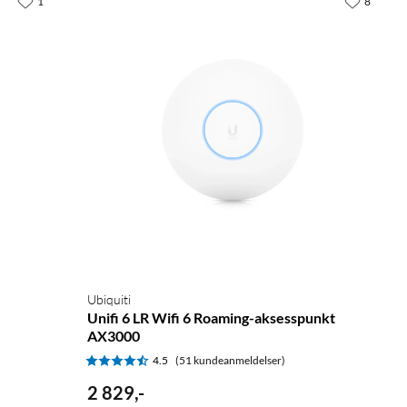
1
8
Ubiquiti
Unifi 6 LR Wifi 6 Roaming-aksesspunkt
AX3000
4.5
(51 kundeanmeldelser)
2 829
,
-