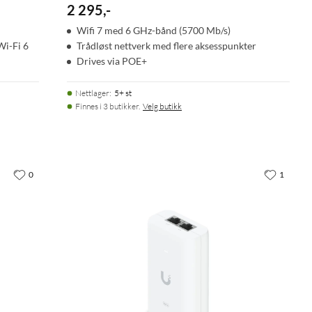
2 295
,
-
Wifi 7 med 6 GHz-bånd (5700 Mb/s)
Wi-Fi 6
Trådløst nettverk med flere aksesspunkter
Drives via POE+
Nettlager
:
5+ st
Finnes i 3 butikker.
Velg butikk
0
1