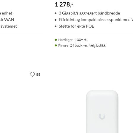
1 278
,
-
e enhet
3 Gigabit/s aggregert båndbredde
rask WAN
Effektivt og kompakt akssesspunkt med 
i-systemet
Støtte for ekte POE
Nettlager
:
100+ st
Finnes i 24 butikker.
Velg butikk
88