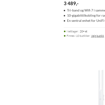
3 489
,
-
Tri-band og Wifi 7 i samm
10-gigabittilkobling for 
En sentral enhet for UniF
Nettlager
:
20+ st
Finnes i 10 butikker.
Velg butikk