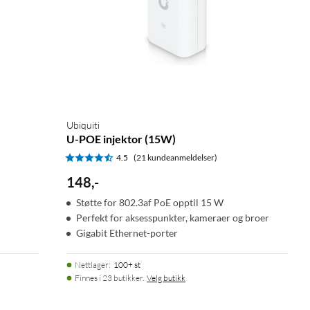
Ubiquiti
U-POE injektor (15W)
4.5
(21 kundeanmeldelser)
148
,
-
Støtte for 802.3af PoE opptil 15 W
Perfekt for aksesspunkter, kameraer og broer
Gigabit Ethernet-porter
Nettlager
:
100+ st
Finnes i 23 butikker.
Velg butikk