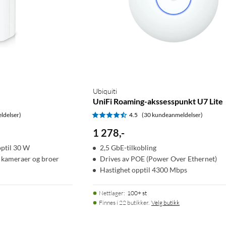
Ubiquiti
UniFi Roaming-akssesspunkt U7 Lite
ldelser)
4.5
(30 kundeanmeldelser)
1 278
,
-
pptil 30 W
2,5 GbE-tilkobling
, kameraer og broer
Drives av POE (Power Over Ethernet)
Hastighet opptil 4300 Mbps
Nettlager
:
100+ st
Finnes i 22 butikker.
Velg butikk