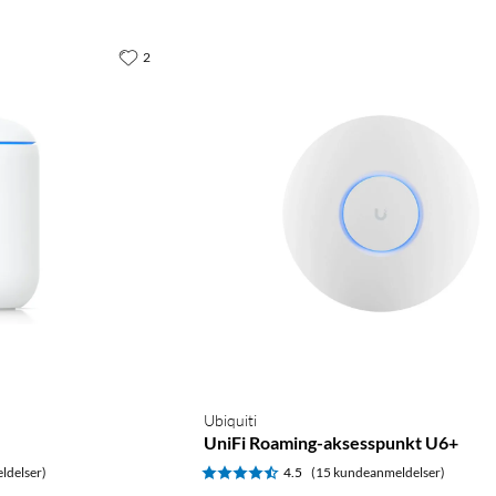
2
Ubiquiti
UniFi Roaming-aksesspunkt U6+
ldelser)
4.5
(15 kundeanmeldelser)