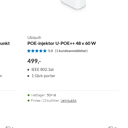
Ubiquiti
punkt
POE-injektor U-POE++ 48 v 60 W
5.0
(1 kundeanmeldelser)
499
,
-
IEEE 802.3at
er
1 Gb/s-porter
Nettlager
:
50+ st
Finnes i 23 butikker.
Velg butikk