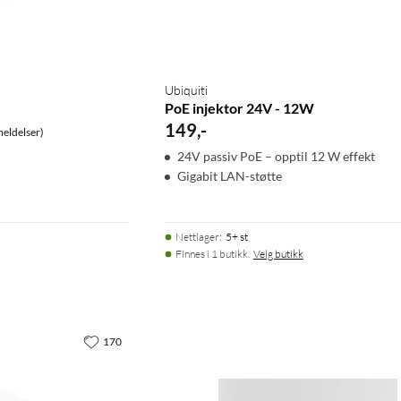
Ubiquiti
PoE injektor 24V - 12W
149
,
-
eldelser)
24V passiv PoE – opptil 12 W effekt
Gigabit LAN-støtte
Nettlager
:
5+ st
Finnes i 1 butikk.
Velg butikk
170