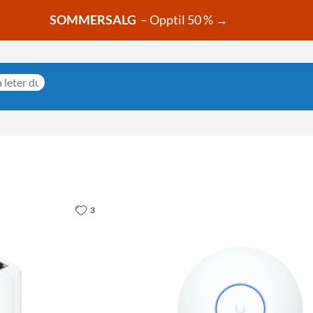
SOMMERSALG
– Opptil 50 % →
3