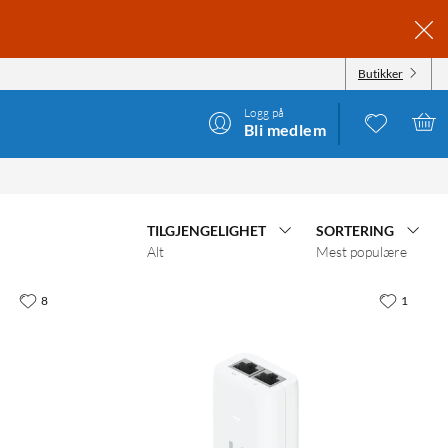
Butikker
Logg på
Bli medlem
TILGJENGELIGHET
SORTERING
Alt
Mest populære
8
1