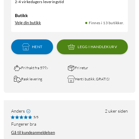
2-4 virkedagers leveringstid
Butikk
Velg din butikk
Finnes i 13 butikker.
HENT
LEGG I HANDLEKURV
Fri frakt fra 599,-
Fri retur
Rask levering
Hent i butikk, GRATIS!
Anders
2 uker siden
5/5
Fungerer bra
Gå til kundeanmeldelsen