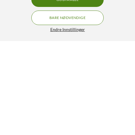
BARE NØDVENDIGE
Endre Innstillinger
Ubiquiti U7 Pro XG Wifi 7-aksesspunkt
GRATIS FRAKT
5/5
2 688,-
HENT
LEGG I HANDLEKURV
Lignende produkter