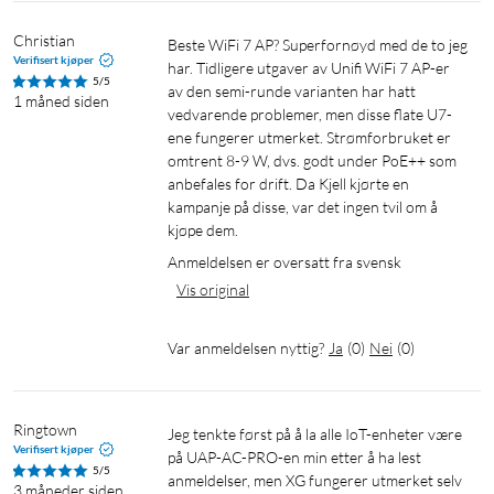
Maks datahastighet (5 GHz): 4,3 Gbit/s
Maks datahastighet (2,4 GHz): 688 Mbit/s
Christian
Beste WiFi 7 AP? Superfornøyd med de to jeg 
Dekningsområde: 140 m²
Verifisert kjøper
har. Tidligere utgaver av Unifi WiFi 7 AP-er 
Maks antall klienter: 300+
5/5
av den semi-runde varianten har hatt 
1 måned siden
Tilkobling: 1× 10 GbE RJ45
vedvarende problemer, men disse flate U7-
Strømforsyning: PoE+ (42,5–57 V DC)
ene fungerer utmerket. Strømforbruket er 
Maks effektforbruk: 22 W
omtrent 8-9 W, dvs. godt under PoE++ som 
anbefales for drift. Da Kjell kjørte en 
Mål: ⌀206 × 32,5 mm
kampanje på disse, var det ingen tvil om å 
Vekt: 750 g
kjøpe dem.
Montasje: Tak, vegg
Anmeldelsen er oversatt fra svensk
Materiale: UV-stabilisert polykarbonat, aluminiumslegering
Vis original
Driftstemperatur: -30 til 40 °C
NDAA-kompatibel: Ja
Var anmeldelsen nyttig?
Ja
(
0
)
Nei
(
0
)
I pakken
1 × U7 Pro XG
Ringtown
1 × Monteringsfeste
Jeg tenkte først på å la alle IoT-enheter være 
Verifisert kjøper
på UAP-AC-PRO-en min etter å ha lest 
1 × Hurtigstartsguide
5/5
anmeldelser, men XG fungerer utmerket selv 
3 måneder siden