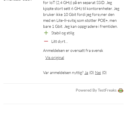
for IoT (2,4 GHz) på en separat SSID. Jeg 
kjøpte stort sett 6 GHz til kontorenheter. Jeg 
bruker ikke 10 Gbit fordi jeg forsyner den 
med en Lite-8-svitsj som støtter POE+, men 
bare 1 Gbit. Jeg kan oppgradere i fremtiden.
Stabil og stilig
Litt dyrt…
Anmeldelsen er oversatt fra svensk
Vis original
Var anmeldelsen nyttig?
Ja
(
0
)
Nei
(
0
)
Powered By TestFreaks