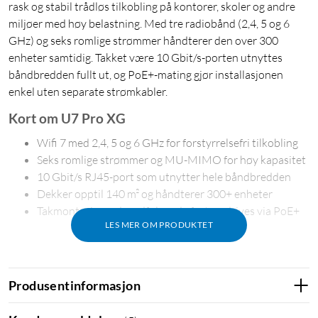
rask og stabil trådløs tilkobling på kontorer, skoler og andre
miljøer med høy belastning. Med tre radiobånd (2,4, 5 og 6
GHz) og seks romlige strømmer håndterer den over 300
enheter samtidig. Takket være 10 Gbit/s-porten utnyttes
båndbredden fullt ut, og PoE+-mating gjør installasjonen
enkel uten separate strømkabler.
Kort om U7 Pro XG
Wifi 7 med 2,4, 5 og 6 GHz for forstyrrelsefri tilkobling
Seks romlige strømmer og MU-MIMO for høy kapasitet
10 Gbit/s RJ45-port som utnytter hele båndbredden
Dekker opptil 140 m² og håndterer 300+ enheter
Takmontasje med medfølgende feste – drives via PoE+
LES MER OM PRODUKTET
Rask og forstyrrelsefri tilkobling
Produsentinformasjon
Med støtte for Wifi 7 og 6 GHz-båndet får du tilgang til brede
kanaler med minimal forstyrrelse fra andre nettverk. Det gir