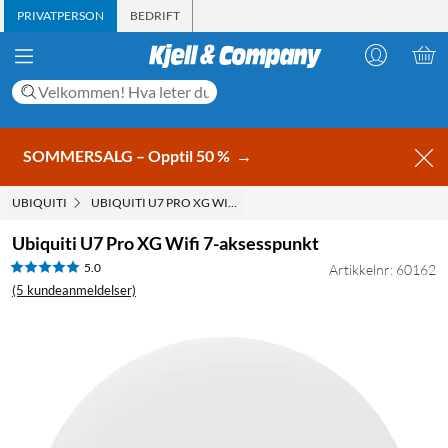
PRIVATPERSON
BEDRIFT
SOMMERSALG – Opptil 50 %
→
UBIQUITI
UBIQUITI U7 PRO XG WIFI 7-AKSESSPUNKT
Ubiquiti U7 Pro XG Wifi 7-aksesspunkt
5.0
Artikkelnr: 60162
(5 kundeanmeldelser)