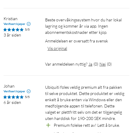
Kristian
Beste overvåkingssystem hvor du har lokal 
Verifisert kjøper
lagring og kommer år via app. Ingen 
5/5
abonnementskostnader etter kjøp.
3 år siden
Anmeldelsen er oversatt fra svensk
Vis original
Var anmeldelsen nyttig?
Ja
(
0
)
Nei
(
0
)
Johan
Ubiquiti føles veldig premium alt fra pakken 
Verifisert kjøper
til selve produktet. Dette produktet er veldig 
5/5
enkelt å bruke enten via Windows eller den 
6 år siden
medfølgende appen til telefonen. Dette 
valget er plettfritt selv om det er tilgjengelig 
uten harddisk for 190-200 SEK mindre.
Premium følelse rett av! Lett å bruke.