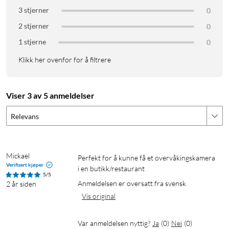
3 stjerner
0
2 stjerner
0
1 stjerne
0
Klikk her ovenfor for å filtrere
Viser 3 av 5 anmeldelser
Relevans
Mickael
Perfekt for å kunne få et overvåkingskamera 
Verifisert kjøper
i en butikk/restaurant
5/5
Anmeldelsen er oversatt fra svensk
2 år siden
Vis original
Var anmeldelsen nyttig?
Ja
(
0
)
Nei
(
0
)