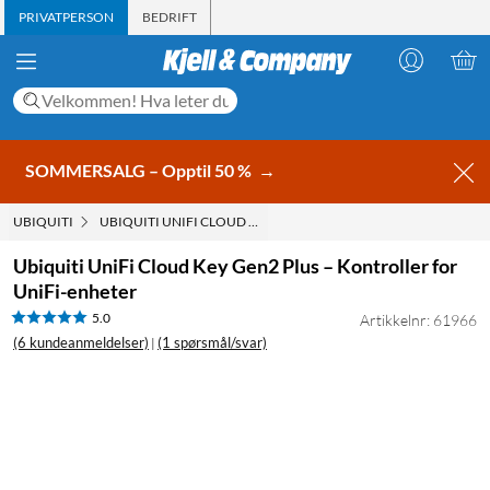
PRIVATPERSON
BEDRIFT
SOMMERSALG – Opptil 50 %
→
UBIQUITI
UBIQUITI UNIFI CLOUD KEY GEN2 PLUS – KONTROLLER FOR U
Ubiquiti UniFi Cloud Key Gen2 Plus – Kontroller for
UniFi-enheter
5.0
Artikkelnr: 61966
(6 kundeanmeldelser)
(1 spørsmål/svar)
|