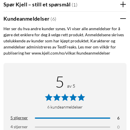
Spør Kjell – still et spørsmål
(
1
)
Kundeanmeldelser
(
6
)
Her ser du hva andre kunder synes. Vi viser alle anmeldelser for å
gjøre det enklere for deg å velge rett produkt. Anmeldelsene skrives
utelukkende av kunder som har kjøpt produktet. Karakterer og
anmeldelser administreres av TestFreaks. Les mer om vilkår for
publisering her www.kjell.com/no/vilkar/kundeanmeldelser
5
av 5
6
kundeanmeldelser
5 stjerner
6
4 stjerner
0