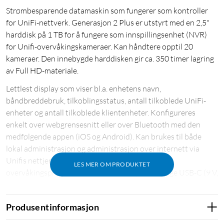
Strømbesparende datamaskin som fungerer som kontroller
for UniFi-nettverk. Generasjon 2 Plus er utstyrt med en 2,5"
harddisk på 1 TB for å fungere som innspillingsenhet (NVR)
for Unifi-overvåkingskameraer. Kan håndtere opptil 20
kameraer. Den innebygde harddisken gir ca. 350 timer lagring
av Full HD-materiale.
Lettlest display som viser bl.a. enhetens navn,
båndbreddebruk, tilkoblingsstatus, antall tilkoblede UniFi-
enheter og antall tilkoblede klientenheter. Konfigureres
enkelt over webgrensesnitt eller over Bluetooth med den
medfølgende appen (iOS og Android). Kan brukes til både
lokal administrasjon og administrasjon over internett via
Unifis nettjeneste. Inkluderer Unifi Protect-
LES MER OM PRODUKTET
overvåkingsprogramvare. Drives via Quick Charge USB-C (9 V,
2 A) eller PoE-switch (802.3af). Innebygd batteri for sikker
avslåing ved strømbrudd. Harddisken kan skiftes ut (maks. 5
Produsentinformasjon
TB). Leveres med forhåndsinstallert 2,5" harddisk. Mål:
131x27,1x134 mm.