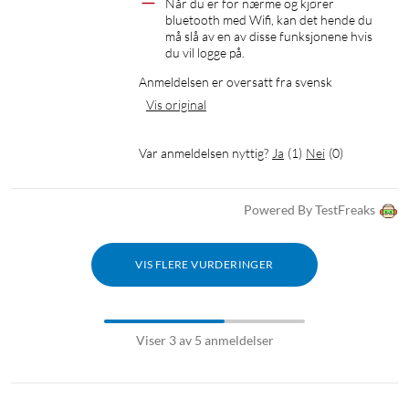
Når du er for nærme og kjører 
bluetooth med Wifi, kan det hende du 
må slå av en av disse funksjonene hvis 
du vil logge på.
Anmeldelsen er oversatt fra svensk
Vis original
Var anmeldelsen nyttig?
Ja
(
1
)
Nei
(
0
)
Powered By TestFreaks
VIS FLERE VURDERINGER
Viser 3 av 5 anmeldelser