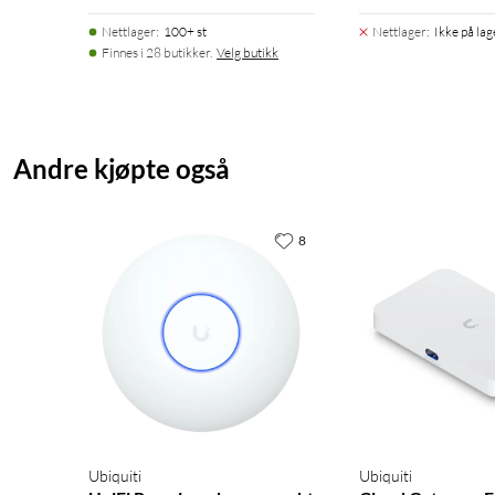
Nettlager
:
100+ st
Nettlager
:
Ikke på lag
Finnes i 28 butikker.
Velg butikk
Andre kjøpte også
8
Ubiquiti
Ubiquiti