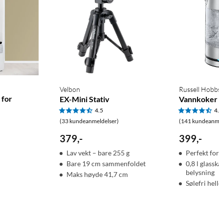
Velbon
Russell Hobb
 for
EX-Mini Stativ
Vannkoker
4.5
4
(33 kundeanmeldelser)
(141 kundeanme
379
,
-
399
,
-
Lav vekt – bare 255 g
Perfekt fo
Bare 19 cm sammenfoldet
0,8 l glas
belysning
Maks høyde 41,7 cm
Sølefri hel