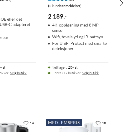
(2 kundeanmeldelser)
2 189
,
-
POE eller det
 USB-C adapteret
4K-oppløsning med 8 MP-
sensor
Wifi, toveislyd og IR-nattsyn
erbar
For UniFi Protect med smarte
deteksjoner
+ st
Nettlager
:
20+ st
tikker.
Velg butikk
Finnes i 17 butikker.
Velg butikk
MEDLEMSPRIS
14
18