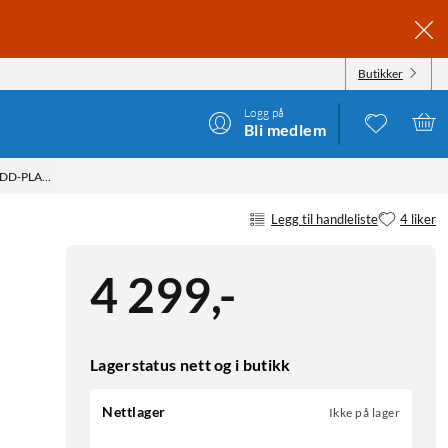
Butikker
Logg på
Bli medlem
DD-PLASSER
Legg til handleliste
4 liker
4 299
,
-
Lagerstatus nett og i butikk
Nettlager
Ikke på lager