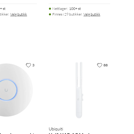
+ st
Nettlager
:
100+ st
tikker.
Velg butikk
Finnes i 29 butikker.
Velg butikk
3
88
Ubiquiti