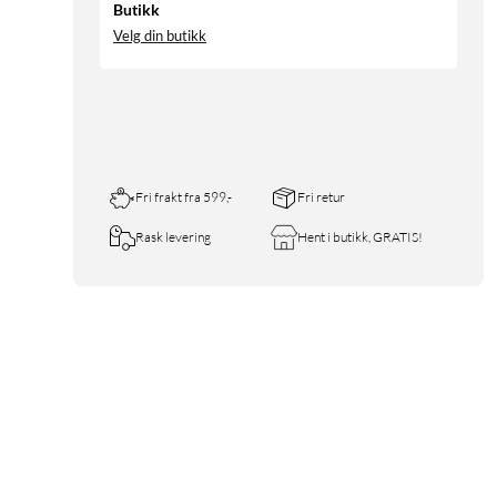
Butikk
Velg din butikk
Fri frakt fra 599,-
Fri retur
Rask levering
Hent i butikk, GRATIS!