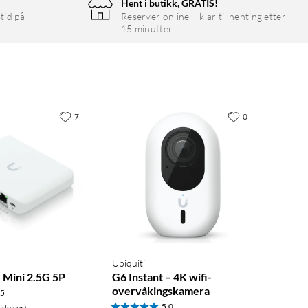
Hent i butikk, GRATIS!
tid på
Reserver online – klar til henting etter
15 minutter
7
0
Ubiquiti
 Mini 2.5G 5P
G6 Instant – 4K wifi-
overvåkingskamera
.5
5.0
delser)