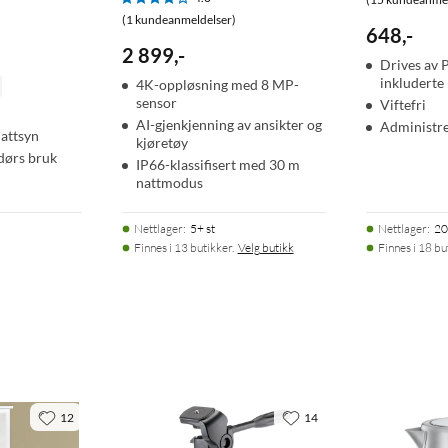
(1 kundeanmeldelser)
648
,
-
2 899
,
-
Drives av 
inkluderte
4K-oppløsning med 8 MP-
sensor
Viftefri
AI-gjenkjenning av ansikter og
Administr
nattsyn
, 50/60 Hz (1) USP-RPS DC-input, 11,5V DC, 10,43A
kjøretøy
dørs bruk
IP66-klassifisert med 30 m
nattmodus
Nettlager
:
5+ st
Nettlager
:
20
Finnes i 13 butikker.
Velg butikk
Finnes i 18 bu
12
14