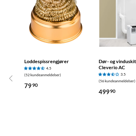
Loddespissrengjører
Dør- og vinduskit
Cleverio AC
4.5
3.5
(52 kundeanmeldelser)
(56 kundeanmeldelser)
79
90
499
90