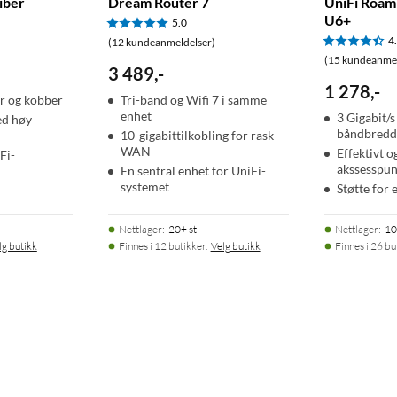
iber
Dream Router 7
UniFi Roam
U6+
5.0
4
(12 kundeanmeldelser)
(15 kundeanmel
3 489
,
-
1 278
,
-
er og kobber
Tri-band og Wifi 7 i samme
enhet
3 Gigabit/s
ed høy
båndbredd
10-gigabittilkobling for rask
WAN
Effektivt 
Fi-
akssesspun
En sentral enhet for UniFi-
systemet
Støtte for
Nettlager
:
20+ st
Nettlager
:
10
lg butikk
Finnes i 12 butikker.
Velg butikk
Finnes i 26 bu