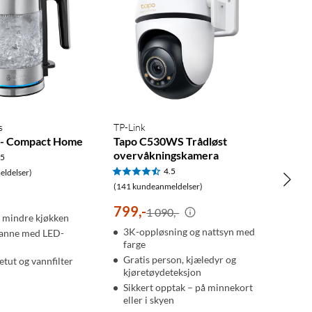
s
TP-Link
 - Compact Home
Tapo C530WS Trådløst
overvåkningskamera
.5
4.5
ldelser)
(141 kundeanmeldelser)
799
,
-
1 090,-
r mindre kjøkken
3K-oppløsning og nattsyn med
skanne med LED-
farge
Gratis person, kjæledyr og
letut og vannfilter
kjøretøydeteksjon
Sikkert opptak – på minnekort
eller i skyen