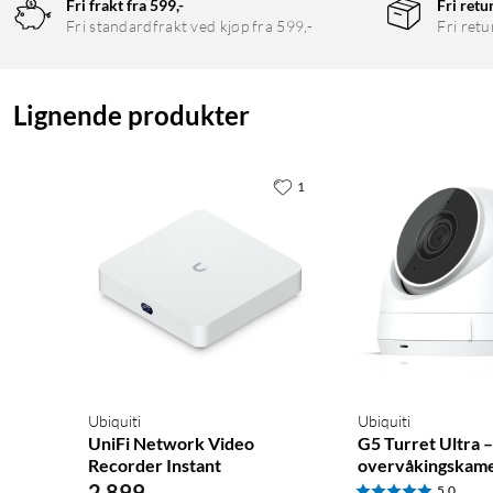
Fri frakt fra 599,-
Fri retu
Fri standardfrakt ved kjøp fra 599,-
Fri retu
Lignende produkter
1
Spesifikasjoner
Mekanisk
Mål: 442,4x325x43,7 mm
Vekt: Uten festebraketter: 5,1 kg
Med festebraketter: 5,2 kg
Ubiquiti
Ubiquiti
Kapslingsmateriale: SGCC steel
UniFi Network Video
G5 Turret Ultra 
Festemateriale: SGCC steel
Recorder Instant
overvåkingskame
2 899
,
-
5.0