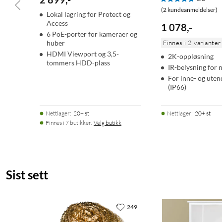
Maskinvare
(2 kundeanmeldelser)
Lokal lagring for Protect og
Administrasjonsgrensesnitt: Ethernet In-Band
Access
1 078
,
-
Nettverksgrensesnitt: (1) GbE RJ45-port
6 PoE-porter for kameraer og
huber
Finnes i 2 varianter
(1) 1/10 GbE SFP+-port
HDMI Viewport og 3,5-
2K-oppløsning
tommers HDD-plass
IR-belysning for 
Strømtilførsel: (1) Universell AC-input, 100–240V AC, 2A maks
For inne- og uten
Strømforsyning: AC/DC, intern, 120 W
(IP66)
Støttet spenningsområde: 100–240V AC
Maks strømforbruk: 100 W
Nettlager
:
20+ st
Nettlager
:
20+ st
Maks strømbudsjett for disker: 75 W
Finnes i 7 butikker.
Velg butikk
Driftstemperatur: -5 til 40 °C
Driftsfuktighet: 5 til 95 % ikke-kondenserende
Sertifiseringer: FCC, CE, IC
Sist sett
249