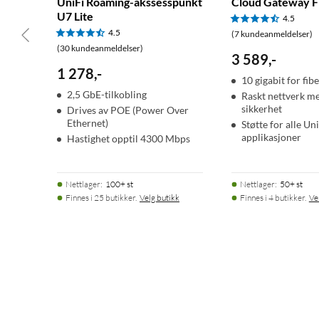
UniFi Roaming-akssesspunkt
Cloud Gateway F
U7 Lite
4.5
4.5
(7 kundeanmeldelser)
(30 kundeanmeldelser)
3 589
,
-
1 278
,
-
10 gigabit for fib
2,5 GbE-tilkobling
Raskt nettverk m
sikkerhet
Drives av POE (Power Over
Ethernet)
Støtte for alle Uni
applikasjoner
Hastighet opptil 4300 Mbps
Nettlager
:
100+ st
Nettlager
:
50+ st
Finnes i 25 butikker.
Velg butikk
Finnes i 4 butikker.
Ve