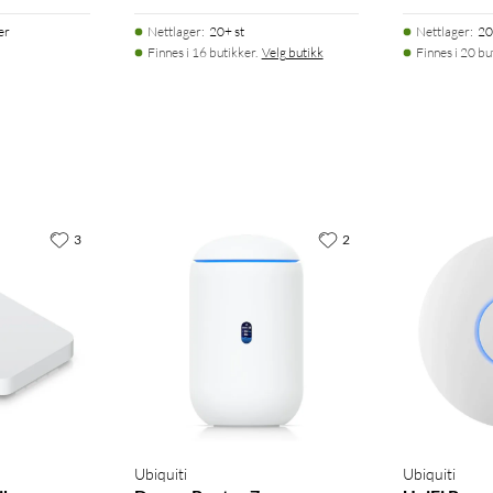
er
Nettlager
:
20+ st
Nettlager
:
20
Finnes i 16 butikker.
Velg butikk
Finnes i 20 bu
3
2
Ubiquiti
Ubiquiti