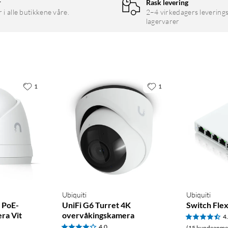
r
Rask levering
r i alle butikkene våre.
2–4 virkedagers leverings
lagervarer
1
1
Ubiquiti
Ubiquiti
– PoE-
UniFi G6 Turret 4K
Switch Flex
ra Vit
overvåkingskamera
4
4.0
(15 kundeanmel