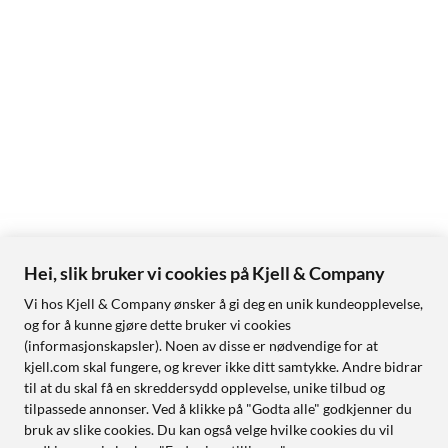
Toveislyd: Ja
Programvare
Webapplikasjon: UniFi Protect
Mobilapp: UniFi Protect for iOS og Android
AI og funksjoner
Bevegelsesdeteksjon: Personer, kjøretøy og dyr
Forbedret dynamisk omfang: Ja
Hei, slik bruker vi cookies på Kjell & Company
I pakken
Vi hos Kjell & Company ønsker å gi deg en unik kundeopplevelse,
G5 Dome-kamera
og for å kunne gjøre dette bruker vi cookies
Monteringsfeste
(informasjonskapsler). Noen av disse er nødvendige for at
kjell.com skal fungere, og krever ikke ditt samtykke. Andre bidrar
til at du skal få en skreddersydd opplevelse, unike tilbud og
tilpassede annonser. Ved å klikke på "Godta alle" godkjenner du
bruk av slike cookies. Du kan også velge hvilke cookies du vil