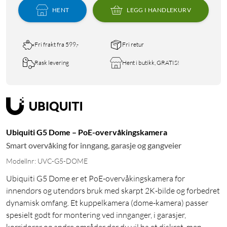
HENT
LEGG I HANDLEKURV
Fri frakt fra 599,-
Fri retur
Rask levering
Hent i butikk, GRATIS!
Ubiquiti G5 Dome – PoE-overvåkingskamera
Smart overvåking for inngang, garasje og gangveier
Modellnr: UVC-G5-DOME
Ubiquiti G5 Dome er et PoE-overvåkingskamera for
innendørs og utendørs bruk med skarpt 2K-bilde og forbedret
dynamisk omfang. Et kuppelkamera (dome-kamera) passer
spesielt godt for montering ved innganger, i garasjer,