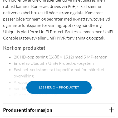
korridorer og andre områder der du vil ha et diskret, men
robust kamera. Kameraet drives via PoE, slik at samme
nettverkskabel brukes til både strøm og data. Kameraet
passer både for hjem og bedrifter, med IR-nattsyn, toveislyd
og smarte funksjoner for visning, opptak og håndtering i
Ubiquitis plattform UniFi Protect. Brukes sammen med UniFi
Console (gateway) eller UniFi NVR for visning og opptak.
Kort om produktet
2K HD-oppløsning (2688 × 1512) med 5 MP-sensor
En del av Ubiquitis UniFi Protect-økosystem
Fast nettverkskamera i kuppelformat for målrettet
overvåking
AI-oppdagelse av personer, kjøretøy og dyr
LES MER OM PRODUKTET
Vandalsikker konstruksjon (IK08-klassifisert)
IR-nattsyn på opptil 9 m
PoE – én kabel for strøm og data
Produsentinformasjon
2K-bilde med høy detaljrikdom