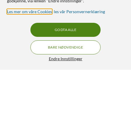
godkjenne, via lenken "Endre innstillinger".
Les mer om våre Cookies
,
les vår Personvernerklæring
GODTA ALLE
BARE NØDVENDIGE
Endre Innstillinger
Ubiquiti G5 Dome – PoE-overvåkingskamera
GRATIS FRAKT
2 299,-
HENT
LEGG I HANDLEKURV