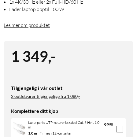
1x 4K/30 Hz eller 2x Full-HD/60 Hz
Lader laptop opptil 100 W
Les mer om produktet
1 349
,
-
Tilgjengelig i vår outlet
2 outletvarer tilgjengelige fra
1 080,-
Komplettere ditt kjøp
Luxorparts UTP-nettverkskabel Cat. 6 Hvit 1,0
99
90
m
1,0 m
Finnes i 12 varianter