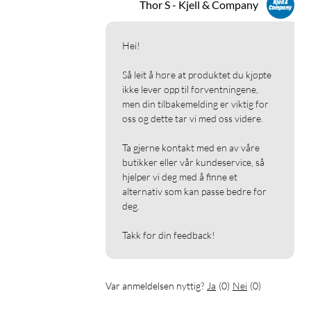
Thor S - Kjell & Company
Hei!

Så leit å høre at produktet du kjøpte 
ikke lever opp til forventningene, 
men din tilbakemelding er viktig for 
oss og dette tar vi med oss videre.

Ta gjerne kontakt med en av våre 
butikker eller vår kundeservice, så 
hjelper vi deg med å finne et 
alternativ som kan passe bedre for 
deg.

Takk for din feedback!
Var anmeldelsen nyttig?
Ja
(
0
)
Nei
(
0
)