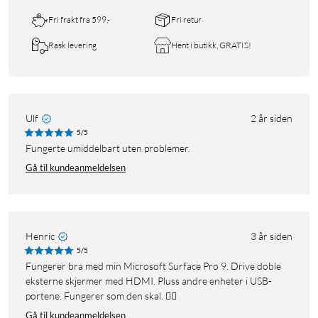
Fri frakt fra 599,-
Fri retur
Rask levering
Hent i butikk, GRATIS!
Ulf
2 år siden
5/5
Fungerte umiddelbart uten problemer.
Gå til kundeanmeldelsen
Henric
3 år siden
5/5
Fungerer bra med min Microsoft Surface Pro 9. Drive doble
eksterne skjermer med HDMI. Pluss andre enheter i USB-
portene. Fungerer som den skal. 👍🏼
Gå til kundeanmeldelsen