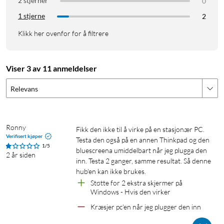
2 stjerner
0
1 stjerne
2
Klikk her ovenfor for å filtrere
Viser 3 av 11 anmeldelser
Relevans
Ronny
Fikk den ikke til å virke på en stasjonær PC.  
Verifisert kjøper
Testa den også på en annen Thinkpad og den 
1/5
bluescreena umiddelbart når jeg plugga den 
2 år siden
inn. Testa 2 ganger, samme resultat. Så denne 
hub'en kan ikke brukes.
Støtte for 2 ekstra skjermer på 
Windows - Hvis den virker
Kræsjer pc'en når jeg plugger den inn