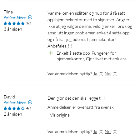
Tiina
Var mellom en splitter og hub for å få satt 
Verifisert kjøper
opp hjemmekontor med to skjermer. Angrer 
5/5
ikke at jeg valgte denne, veldig enkel i bruk og 
3 år siden
absolutt ingen problemer, enkelt å sette opp 
og nå har jeg tidenes hjemmekontor! 
Anbefales!!!!
Enkelt å sette opp, Fungerer for 
hjemmekontor, Gjør livet mitt enklere
Var anmeldelsen nyttig?
Ja
(
0
)
Nei
(
0
)
David
Den gjør det den skal legge til.!
Verifisert kjøper
Anmeldelsen er oversatt fra svensk
4/5
2 år siden
Vis original
Var anmeldelsen nyttig?
Ja
(
0
)
Nei
(
0
)