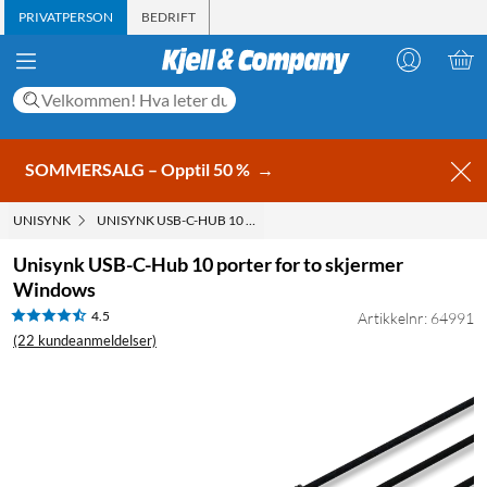
PRIVATPERSON
BEDRIFT
SOMMERSALG – Opptil 50 %
→
UNISYNK
UNISYNK USB-C-HUB 10 PORTER FOR TO SKJERMER WINDOWS
Unisynk USB-C-Hub 10 porter for to skjermer
Windows
4.5
Artikkelnr: 64991
(22 kundeanmeldelser)