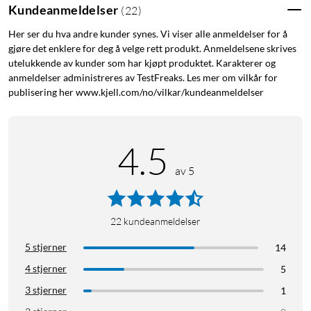
Kundeanmeldelser
(
22
)
USB-C
USB-C hub
Her ser du hva andre kunder synes. Vi viser alle anmeldelser for å
gjøre det enklere for deg å velge rett produkt. Anmeldelsene skrives
utelukkende av kunder som har kjøpt produktet. Karakterer og
anmeldelser administreres av TestFreaks. Les mer om vilkår for
publisering her www.kjell.com/no/vilkar/kundeanmeldelser
4.5
av 5
22
kundeanmeldelser
5 stjerner
14
4 stjerner
5
3 stjerner
1