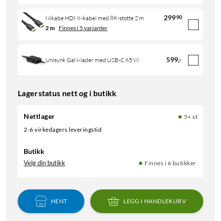
299
90
Nikabe HDMI-kabel med 8K-støtte 2 m
2 m
Finnes i 5 varianter
599
,
-
Unisynk GaN-lader med USB-C 65 W
Lagerstatus nett og i butikk
Nettlager
5+ st
2-6 virkedagers leveringstid
Butikk
Velg din butikk
Finnes i 6 butikker.
HENT
LEGG I HANDLEKURV