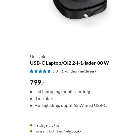
Unisynk
USB-C Laptop/Qi2 2-i-1-lader 80 W
5.0
(1 kundeanmeldelser)
799
,
-
Lad laptop og mobil samtidig
3 m kabel
Hurtiglading, opptil 65 W med USB-C
Nettlager
:
5+ st
Finnes i 6 butikker.
Velg butikk