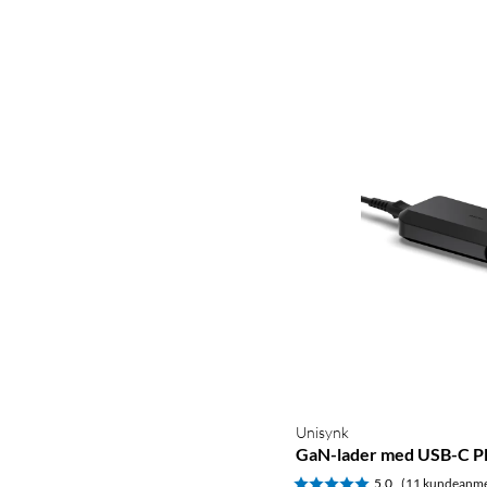
Unisynk
GaN-lader med USB-C 
5.0
(11 kundeanme