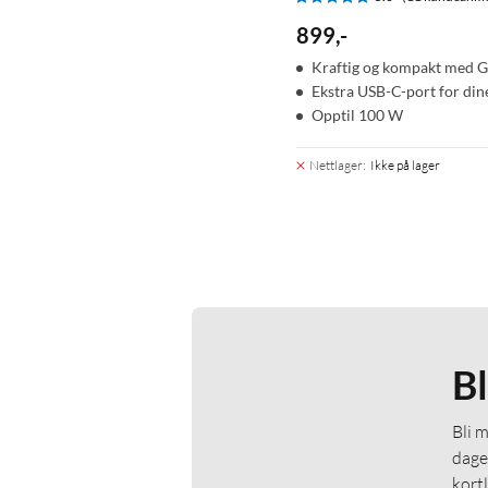
899
,
-
Kraftig og kompakt med G
Ekstra USB-C-port for din
Opptil 100 W
Nettlager
:
Ikke på lager
B
Bli 
dage
kort