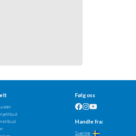
elt
Følg oss
guiden
jetilbud
Handle fra:
mstilbud
er
Sverige
erker