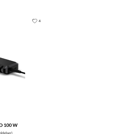
4
PD 100 W
ldelser)