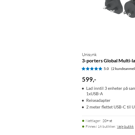
Unisynk
3-porters Global Multi-
5.0
(2 kundeanmel
599
,
-
Lad inntil 3 enheter på s
1xUSB-A
Reiseadapter
2 meter flettet USB-C til 
Nettlager
:
20+ st
Finnes i 16 butikker.
Velg butikk