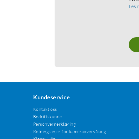
Les 
Kundeservice
Kontakt oss
Bedriftskunde
Personvernerklæring
Retningslinjer for kameraovervåking
Kjøpsvilkår