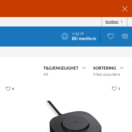
Butikker
Logg på
Bli medlem
TILGJENGELIGHET
SORTERING
Alt
Mest populære
6
1