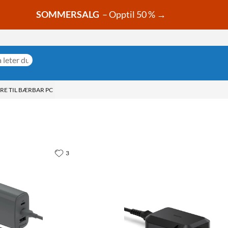
SOMMERSALG
– Opptil 50 % →
RE TIL BÆRBAR PC
3