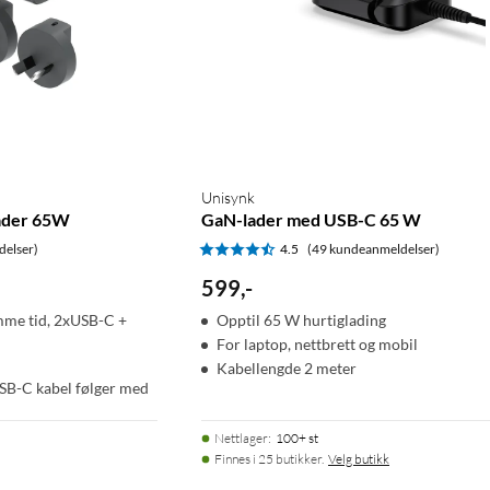
Unisynk
lader 65W
GaN-lader med USB-C 65 W
delser)
4.5
(49 kundeanmeldelser)
599
,
-
amme tid, 2xUSB-C +
Opptil 65 W hurtiglading
For laptop, nettbrett og mobil
Kabellengde 2 meter
USB-C kabel følger med
Nettlager
:
100+ st
Finnes i 25 butikker.
Velg butikk