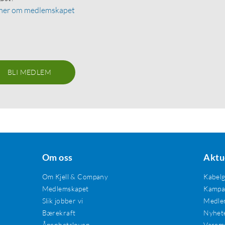
mer om medlemskapet
BLI MEDLEM
Om oss
Aktu
Om Kjell & Company
Kabel
Medlemskapet
Kampan
Slik jobber vi
Medle
Bærekraft
Nyhet
Åpenhetsloven
Varem